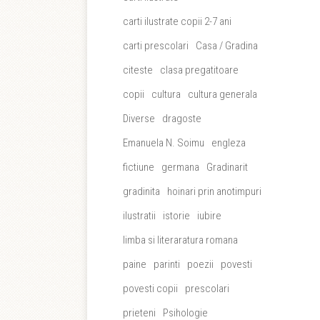
carti ilustrate copii 2-7 ani
carti prescolari
Casa / Gradina
citeste
clasa pregatitoare
copii
cultura
cultura generala
Diverse
dragoste
Emanuela N. Soimu
engleza
fictiune
germana
Gradinarit
gradinita
hoinari prin anotimpuri
ilustratii
istorie
iubire
limba si literaratura romana
paine
parinti
poezii
povesti
povesti copii
prescolari
prieteni
Psihologie