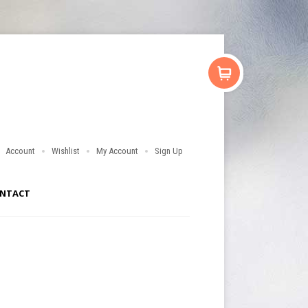
Account
Wishlist
My Account
Sign Up
NTACT