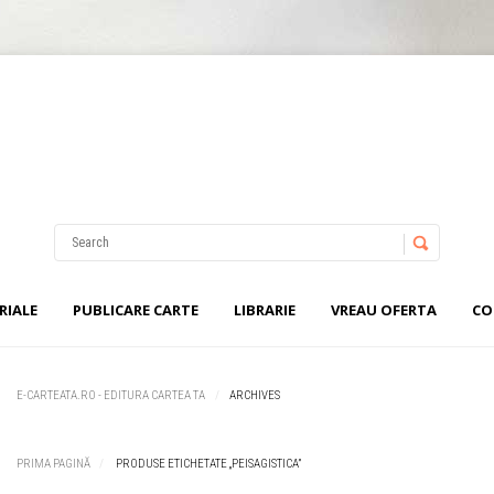
Nu ai niciun produs în coș.
Username
Password
RIALE
PUBLICARE CARTE
LIBRARIE
VREAU OFERTA
CO
Remember Me
E-CARTEATA.RO - EDITURA CARTEA TA
ARCHIVES
PRIMA PAGINĂ
PRODUSE ETICHETATE „PEISAGISTICA”