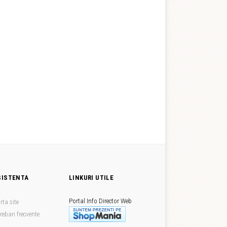
SISTENTA
LINKURI UTILE
Portal Info
Director Web
rta site
trebari frecvente