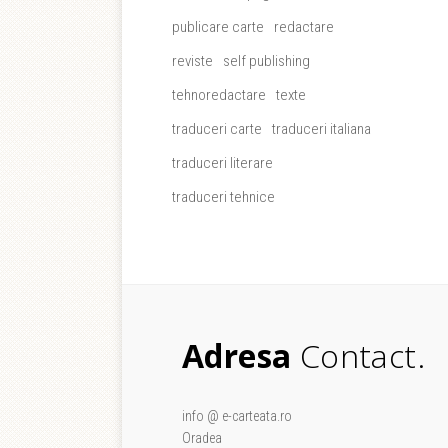
publicare carte
redactare
reviste
self publishing
tehnoredactare
texte
traduceri carte
traduceri italiana
traduceri literare
traduceri tehnice
Adresa
Contact.
info @ e-carteata.ro
Oradea