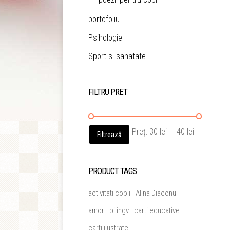
portofoliu
Psihologie
Sport si sanatate
FILTRU PRET
Preț
Preț
Preț:
30 lei
—
40 lei
Filtrează
minim
maxim
PRODUCT TAGS
activitati copii
Alina Diaconu
amor
bilingv
carti educative
carti ilustrate