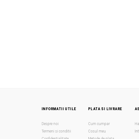
INFORMATII UTILE
PLATA SI LIVRARE
A
Despre noi
Cum cumpar
Ha
Termeni si conditii
Cosul meu
In
Confidentialitate
Metode de plata