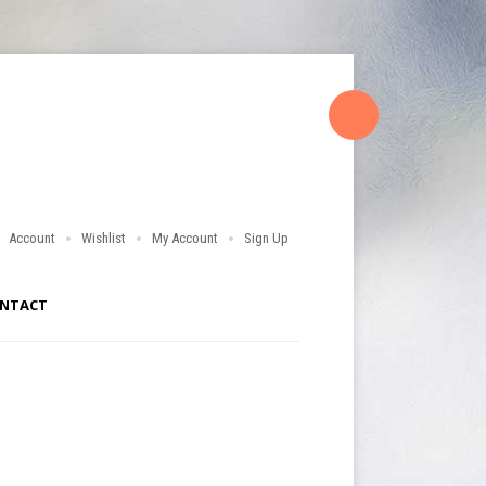
Account
Wishlist
My Account
Sign Up
NTACT