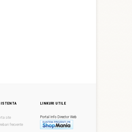
SISTENTA
LINKURI UTILE
Portal Info
Director Web
rta site
trebari frecvente