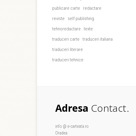
publicare carte
redactare
reviste
self publishing
tehnoredactare
texte
traduceri carte
traduceri italiana
traduceri literare
traduceri tehnice
Adresa
Contact.
info @ e-carteata.ro
Oradea