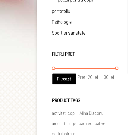
portofoliu
Psihologie
Sport si sanatate
FILTRU PRET
Preț
Preț
Preț:
20 lei
—
30 lei
Filtrează
minim
maxim
PRODUCT TAGS
activitati copii
Alina Diaconu
amor
bilingv
carti educative
carti ilustrate