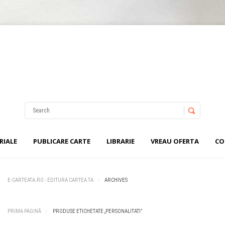
Username
Password
RIALE
PUBLICARE CARTE
LIBRARIE
VREAU OFERTA
CO
Remember Me
E-CARTEATA.RO - EDITURA CARTEA TA
ARCHIVES
PRIMA PAGINĂ
PRODUSE ETICHETATE „PERSONALITATI”