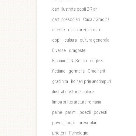
carti ilustrate copii 2-7 ani
carti prescolari
Casa / Gradina
citeste
clasa pregatitoare
copii
cultura
cultura generala
Diverse
dragoste
Emanuela N. Soimu
engleza
fictiune
germana
Gradinarit
gradinita
hoinari prin anotimpuri
ilustratii
istorie
iubire
limba si literaratura romana
paine
parinti
poezii
povesti
povesti copii
prescolari
prieteni
Psihologie