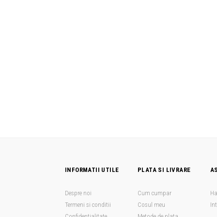
INFORMATII UTILE
PLATA SI LIVRARE
A
Despre noi
Cum cumpar
Ha
Termeni si conditii
Cosul meu
In
Confidentialitate
Metode de plata