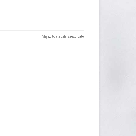
Sortat
Afișez toate cele 2 rezultate
după
evaluarea
medie