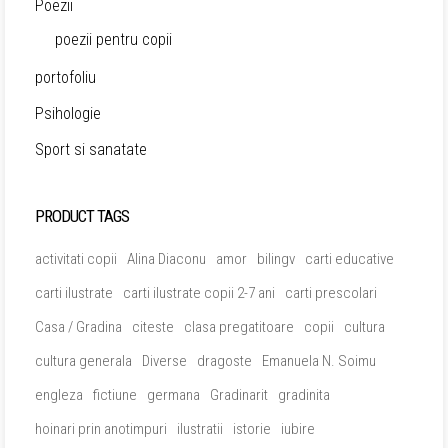
Poezii
poezii pentru copii
portofoliu
Psihologie
Sport si sanatate
PRODUCT TAGS
activitati copii
Alina Diaconu
amor
bilingv
carti educative
carti ilustrate
carti ilustrate copii 2-7 ani
carti prescolari
Casa / Gradina
citeste
clasa pregatitoare
copii
cultura
cultura generala
Diverse
dragoste
Emanuela N. Soimu
engleza
fictiune
germana
Gradinarit
gradinita
hoinari prin anotimpuri
ilustratii
istorie
iubire