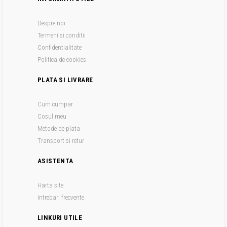
Despre noi
Termeni si conditii
Confidentialitate
Politica de cookies
PLATA SI LIVRARE
Cum cumpar
Cosul meu
Metode de plata
Transport si retur
ASISTENTA
Harta site
Intrebari frecvente
LINKURI UTILE