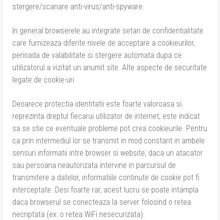
stergere/scanare anti-virus/anti-spyware.
In general browserele au integrate setari de confidentialitate
care furnizeaza diferite nivele de acceptare a cookieurilor,
perioada de valabilitate si stergere automata dupa ce
utilizatorul a vizitat un anumit site. Alte aspecte de securitate
legate de cookie-uri
Deoarece protectia identitatii este foarte valoroasa si
reprezinta dreptul fiecarui utilizator de internet, este indicat
sa se stie ce eventuale probleme pot crea cookieurile. Pentru
ca prin intermediul lor se transmit in mod constant in ambele
sensuri informatii intre browser si website, daca un atacator
sau persoana neautorizata intervine in parcursul de
transmitere a datelor, informatiile continute de cookie pot fi
interceptate. Desi foarte rar, acest lucru se poate intampla
daca browserul se conecteaza la server folosind o retea
necriptata (ex: o retea WiFi nesecurizata).