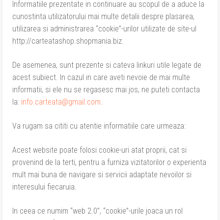
Informatiile prezentate in continuare au scopul de a aduce la
cunostinta utilizatorului mai multe detalii despre plasarea,
utilizarea si administrarea “cookie”-urilor utilizate de site-ul
http://carteatashop.shopmania.biz.
De asemenea, sunt prezente si cateva linkuri utile legate de
acest subiect. In cazul in care aveti nevoie de mai multe
informatii, si ele nu se regasesc mai jos, ne puteti contacta
la:
info.carteata@gmail.com
.
Va rugam sa cititi cu atentie informatiile care urmeaza:
Acest website poate folosi cookie-uri atat proprii, cat si
provenind de la terti, pentru a furniza vizitatorilor o experienta
mult mai buna de navigare si servicii adaptate nevoilor si
interesului fiecaruia.
In ceea ce numim “web 2.0”, “cookie”-urile joaca un rol