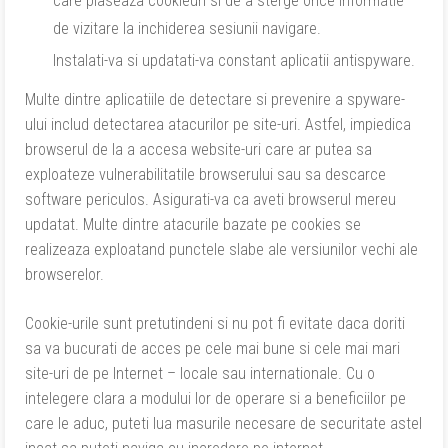
care plaseaza cookieuri si de a sterge orice informatie
de vizitare la inchiderea sesiunii navigare.
Instalati-va si updatati-va constant aplicatii antispyware.
Multe dintre aplicatiile de detectare si prevenire a spyware-
ului includ detectarea atacurilor pe site-uri. Astfel, impiedica
browserul de la a accesa website-uri care ar putea sa
exploateze vulnerabilitatile browserului sau sa descarce
software periculos. Asigurati-va ca aveti browserul mereu
updatat. Multe dintre atacurile bazate pe cookies se
realizeaza exploatand punctele slabe ale versiunilor vechi ale
browserelor.
Cookie-urile sunt pretutindeni si nu pot fi evitate daca doriti
sa va bucurati de acces pe cele mai bune si cele mai mari
site-uri de pe Internet – locale sau internationale. Cu o
intelegere clara a modului lor de operare si a beneficiilor pe
care le aduc, puteti lua masurile necesare de securitate astel