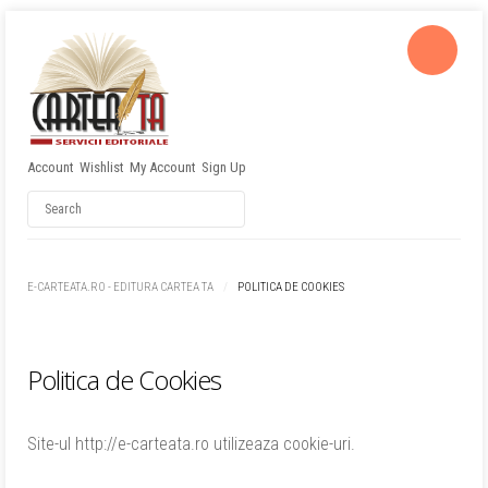
Account
Wishlist
My Account
Sign Up
Username
Password
E-CARTEATA.RO - EDITURA CARTEA TA
POLITICA DE COOKIES
Remember Me
Politica de Cookies
Site-ul http://e-carteata.ro utilizeaza cookie-uri.