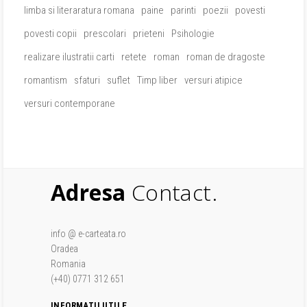
limba si literaratura romana
paine
parinti
poezii
povesti
povesti copii
prescolari
prieteni
Psihologie
realizare ilustratii carti
retete
roman
roman de dragoste
romantism
sfaturi
suflet
Timp liber
versuri atipice
versuri contemporane
Adresa
Contact.
info @ e-carteata.ro
Oradea
Romania
(+40) 0771 312 651
INFORMATII UTILE