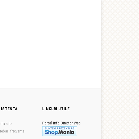
SISTENTA
LINKURI UTILE
Portal Info
Director Web
rta site
trebari frecvente