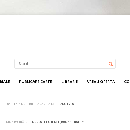
Nu ai niciun produs în coș.
Username
Password
RIALE
PUBLICARE CARTE
LIBRARIE
VREAU OFERTA
CO
Remember Me
E-CARTEATA.RO - EDITURA CARTEA TA
ARCHIVES
PRIMA PAGINĂ
PRODUSE ETICHETATE „ROMAN-ENGLEZ”