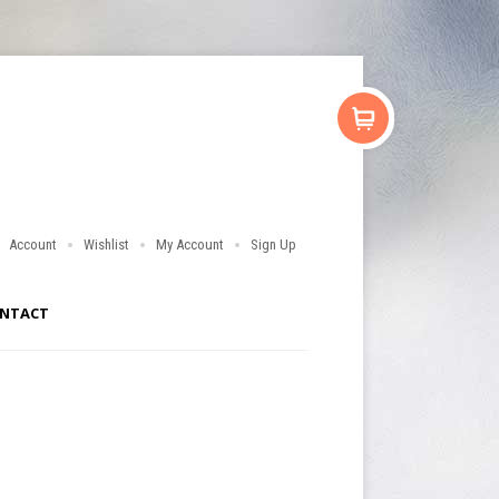
Account
Wishlist
My Account
Sign Up
NTACT