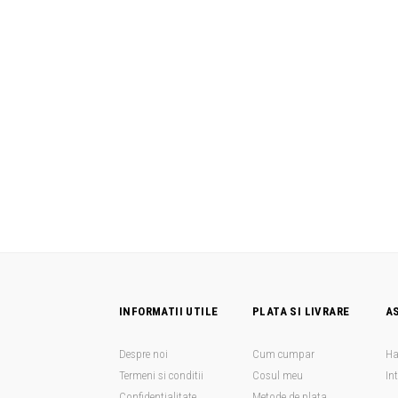
INFORMATII UTILE
PLATA SI LIVRARE
A
Despre noi
Cum cumpar
Ha
Termeni si conditii
Cosul meu
In
Confidentialitate
Metode de plata