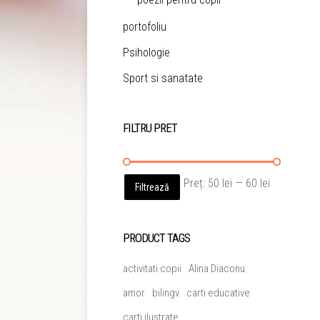
portofoliu
Psihologie
Sport si sanatate
FILTRU PRET
Preț
Preț
Preț:
50 lei
—
60 lei
Filtrează
minim
maxim
PRODUCT TAGS
activitati copii
Alina Diaconu
amor
bilingv
carti educative
carti ilustrate