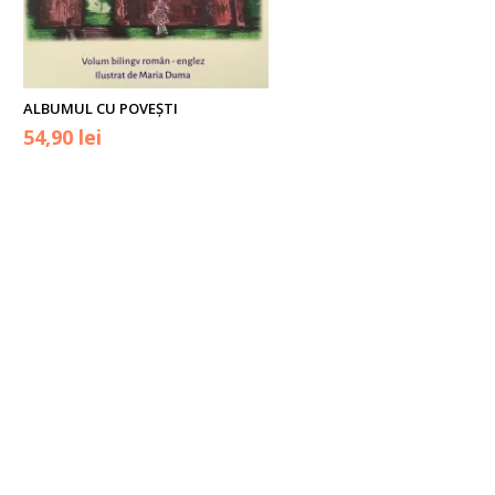
ALBUMUL CU POVEȘTI
Prețul
Prețul
54,90
lei
inițial
curent
a
este:
fost:
54,90 lei.
69,50 lei.