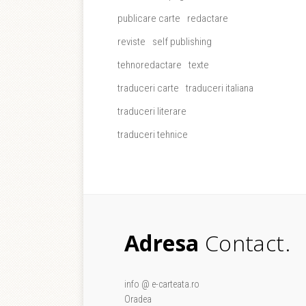
publicare carte
redactare
reviste
self publishing
tehnoredactare
texte
traduceri carte
traduceri italiana
traduceri literare
traduceri tehnice
Adresa
Contact.
info @ e-carteata.ro
Oradea