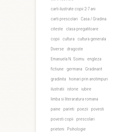
carti ilustrate copii 2-7 ani
carti prescolari
Casa / Gradina
citeste
clasa pregatitoare
copii
cultura
cultura generala
Diverse
dragoste
Emanuela N. Soimu
engleza
fictiune
germana
Gradinarit
gradinita
hoinari prin anotimpuri
ilustratii
istorie
iubire
limba si literaratura romana
paine
parinti
poezii
povesti
povesti copii
prescolari
prieteni
Psihologie