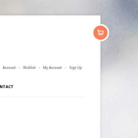
Account
Wishlist
My Account
Sign Up
NTACT