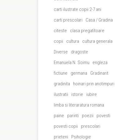
carti ilustrate copii 2-7 ani
carti prescolari
Casa / Gradina
citeste
clasa pregatitoare
copii
cultura
cultura generala
Diverse
dragoste
Emanuela N. Soimu
engleza
fictiune
germana
Gradinarit
gradinita
hoinari prin anotimpuri
ilustratii
istorie
iubire
limba si literaratura romana
paine
parinti
poezii
povesti
povesti copii
prescolari
prieteni
Psihologie