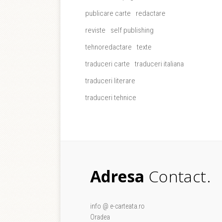
publicare carte
redactare
reviste
self publishing
tehnoredactare
texte
traduceri carte
traduceri italiana
traduceri literare
traduceri tehnice
Adresa
Contact.
info @ e-carteata.ro
Oradea