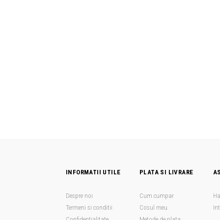
INFORMATII UTILE
PLATA SI LIVRARE
A
Despre noi
Cum cumpar
Ha
Termeni si conditii
Cosul meu
In
Confidentialitate
Metode de plata