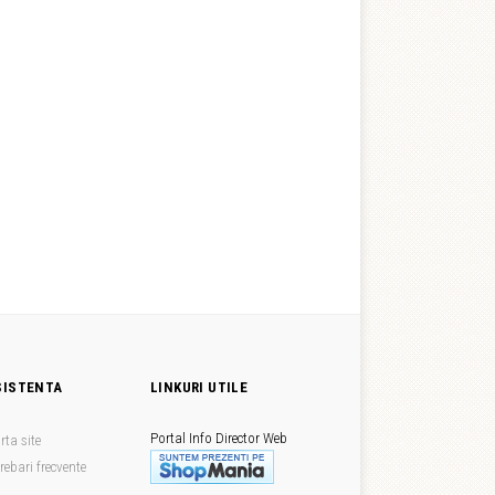
SISTENTA
LINKURI UTILE
Portal Info
Director Web
rta site
trebari frecvente