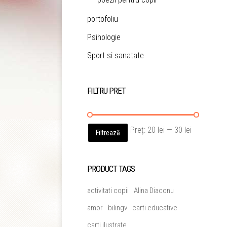
portofoliu
Psihologie
Sport si sanatate
FILTRU PRET
Preț
Preț
Preț:
20 lei
—
30 lei
Filtrează
minim
maxim
PRODUCT TAGS
activitati copii
Alina Diaconu
amor
bilingv
carti educative
carti ilustrate