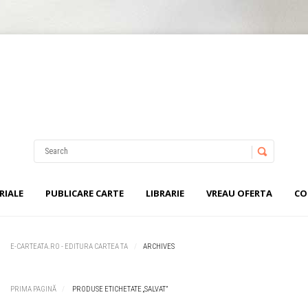
Username
Password
RIALE
PUBLICARE CARTE
LIBRARIE
VREAU OFERTA
CO
Remember Me
E-CARTEATA.RO - EDITURA CARTEA TA
ARCHIVES
PRIMA PAGINĂ
PRODUSE ETICHETATE „SALVAT”