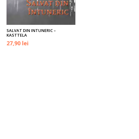
SALVAT DIN INTUNERIC –
KASTTELA
Prețul
Prețul
27,90
lei
inițial
curent
a
este:
fost:
27,90 lei.
35,00 lei.