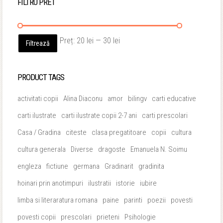
FILTRU PRET
Preț
Preț
Preț:
20 lei
—
30 lei
Filtrează
minim
maxim
PRODUCT TAGS
activitati copii
Alina Diaconu
amor
bilingv
carti educative
carti ilustrate
carti ilustrate copii 2-7 ani
carti prescolari
Casa / Gradina
citeste
clasa pregatitoare
copii
cultura
cultura generala
Diverse
dragoste
Emanuela N. Soimu
engleza
fictiune
germana
Gradinarit
gradinita
hoinari prin anotimpuri
ilustratii
istorie
iubire
limba si literaratura romana
paine
parinti
poezii
povesti
povesti copii
prescolari
prieteni
Psihologie