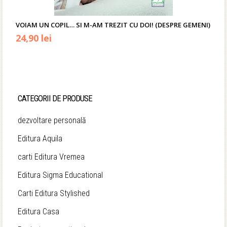
VOIAM UN COPIL… SI M-AM TREZIT CU DOI! (DESPRE GEMENI)
Prețul
Prețul
24,90
lei
inițial
curent
a
este:
fost:
24,90 lei.
CATEGORII DE PRODUSE
65,00 lei.
dezvoltare personală
Editura Aquila
carti Editura Vremea
Editura Sigma Educational
Carti Editura Stylished
Editura Casa