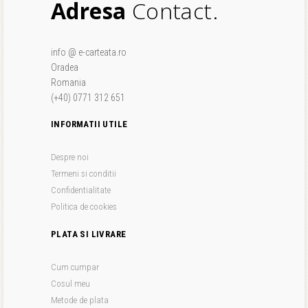
Adresa
Contact.
info @ e-carteata.ro
Oradea
Romania
(+40) 0771 312 651
INFORMATII UTILE
Despre noi
Termeni si conditii
Confidentialitate
Politica de cookies
PLATA SI LIVRARE
Cum cumpar
Cosul meu
Metode de plata