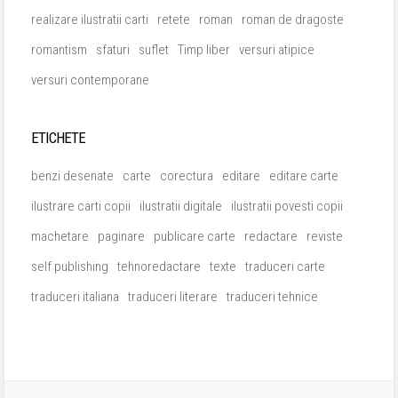
realizare ilustratii carti
retete
roman
roman de dragoste
romantism
sfaturi
suflet
Timp liber
versuri atipice
versuri contemporane
ETICHETE
benzi desenate
carte
corectura
editare
editare carte
ilustrare carti copii
ilustratii digitale
ilustratii povesti copii
machetare
paginare
publicare carte
redactare
reviste
self publishing
tehnoredactare
texte
traduceri carte
traduceri italiana
traduceri literare
traduceri tehnice