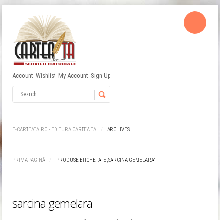
Account
Wishlist
My Account
Sign Up
Username
Password
E-CARTEATA.RO - EDITURA CARTEA TA
ARCHIVES
Remember Me
PRIMA PAGINĂ
PRODUSE ETICHETATE „SARCINA GEMELARA”
sarcina gemelara