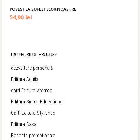
POVESTEA SUFLETELOR NOASTRE
Prețul
Prețul
54,90
lei
inițial
curent
a
este:
fost:
54,90 lei.
CATEGORII DE PRODUSE
79,00 lei.
dezvoltare personală
Editura Aquila
carti Editura Vremea
Editura Sigma Educational
Carti Editura Stylished
Editura Casa
Pachete promotionale