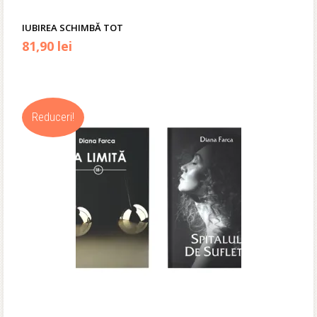
IUBIREA SCHIMBĂ TOT
Prețul
Prețul
81,90
lei
inițial
curent
a
este:
Reduceri!
fost:
81,90 lei.
119,00 lei.