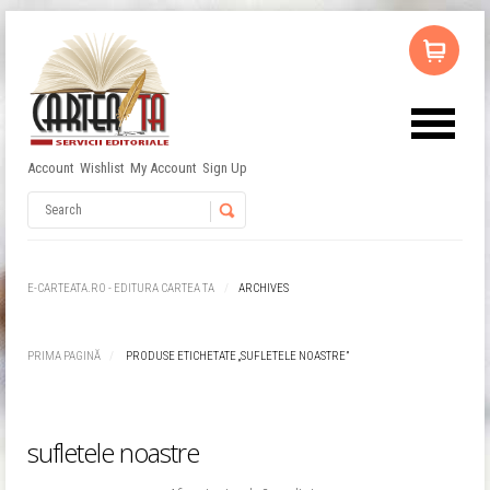
Account
Wishlist
My Account
Sign Up
Username
Password
E-CARTEATA.RO - EDITURA CARTEA TA
ARCHIVES
Remember Me
PRIMA PAGINĂ
PRODUSE ETICHETATE „SUFLETELE NOASTRE”
sufletele noastre