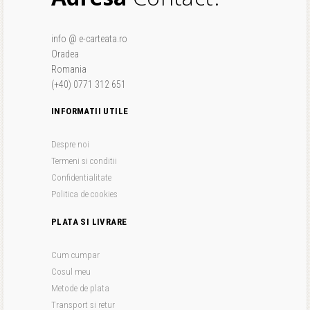
info @ e-carteata.ro
Oradea
Romania
(+40) 0771 312 651
INFORMATII UTILE
Despre noi
Termeni si conditii
Confidentialitate
Politica de cookies
PLATA SI LIVRARE
Cum cumpar
Cosul meu
Metode de plata
Transport si retur