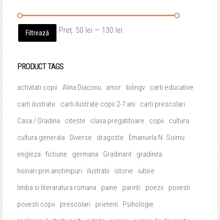
Preț
Preț
Preț:
50 lei
—
130 lei
Filtrează
minim
maxim
PRODUCT TAGS
activitati copii
Alina Diaconu
amor
bilingv
carti educative
carti ilustrate
carti ilustrate copii 2-7 ani
carti prescolari
Casa / Gradina
citeste
clasa pregatitoare
copii
cultura
cultura generala
Diverse
dragoste
Emanuela N. Soimu
engleza
fictiune
germana
Gradinarit
gradinita
hoinari prin anotimpuri
ilustratii
istorie
iubire
limba si literaratura romana
paine
parinti
poezii
povesti
povesti copii
prescolari
prieteni
Psihologie