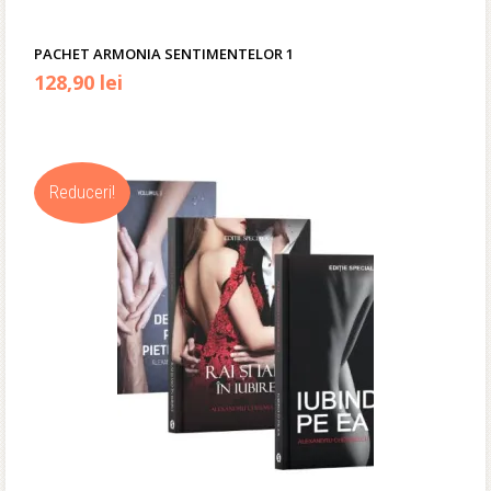
PACHET ARMONIA SENTIMENTELOR 1
Prețul
Prețul
128,90
lei
inițial
curent
a
este:
Reduceri!
fost:
128,90 lei.
156,00 lei.