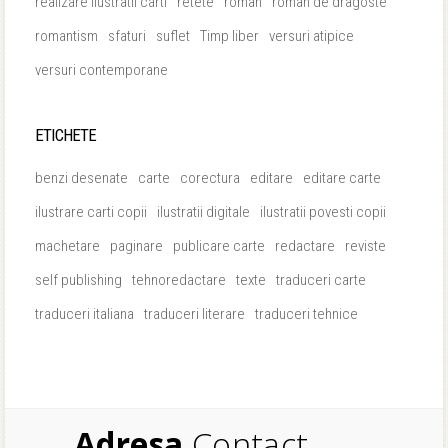
realizare ilustratii carti
retete
roman
roman de dragoste
romantism
sfaturi
suflet
Timp liber
versuri atipice
versuri contemporane
ETICHETE
benzi desenate
carte
corectura
editare
editare carte
ilustrare carti copii
ilustratii digitale
ilustratii povesti copii
machetare
paginare
publicare carte
redactare
reviste
self publishing
tehnoredactare
texte
traduceri carte
traduceri italiana
traduceri literare
traduceri tehnice
Adresa
Contact.