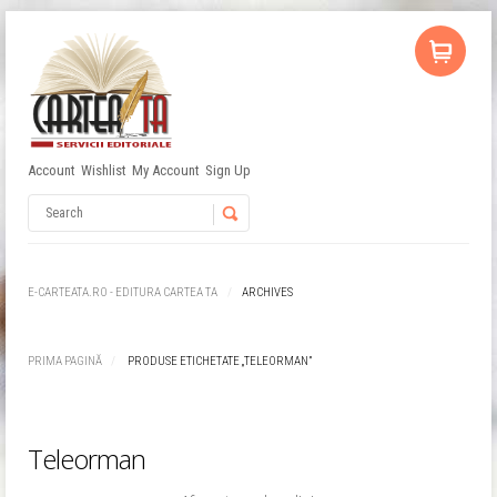
Account
Wishlist
My Account
Sign Up
Username
Password
E-CARTEATA.RO - EDITURA CARTEA TA
ARCHIVES
Remember Me
PRIMA PAGINĂ
PRODUSE ETICHETATE „TELEORMAN”
Teleorman