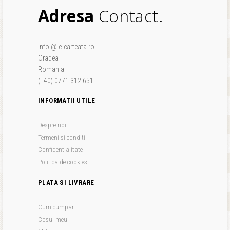
Adresa
Contact.
info @ e-carteata.ro
Oradea
Romania
(+40) 0771 312 651
INFORMATII UTILE
Despre noi
Termeni si conditii
Confidentialitate
Politica de cookies
PLATA SI LIVRARE
Cum cumpar
Cosul meu