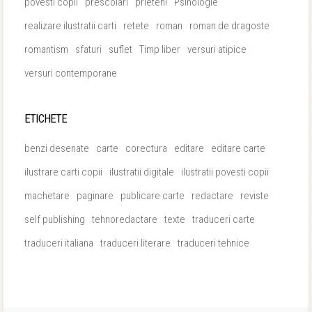
povesti copii
prescolari
prieteni
Psihologie
realizare ilustratii carti
retete
roman
roman de dragoste
romantism
sfaturi
suflet
Timp liber
versuri atipice
versuri contemporane
ETICHETE
benzi desenate
carte
corectura
editare
editare carte
ilustrare carti copii
ilustratii digitale
ilustratii povesti copii
machetare
paginare
publicare carte
redactare
reviste
self publishing
tehnoredactare
texte
traduceri carte
traduceri italiana
traduceri literare
traduceri tehnice