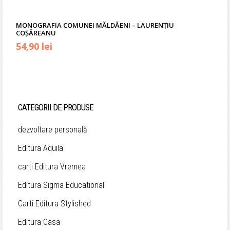
MONOGRAFIA COMUNEI MĂLDĂENI – LAURENȚIU
COȘĂREANU
Prețul
Prețul
54,90
lei
inițial
curent
a
este:
fost:
54,90 lei.
CATEGORII DE PRODUSE
70,00 lei.
dezvoltare personală
Editura Aquila
carti Editura Vremea
Editura Sigma Educational
Carti Editura Stylished
Editura Casa