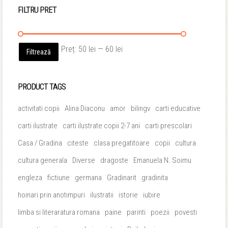
FILTRU PRET
Preț
Preț
Preț:
50 lei
—
60 lei
Filtrează
minim
maxim
PRODUCT TAGS
activitati copii
Alina Diaconu
amor
bilingv
carti educative
carti ilustrate
carti ilustrate copii 2-7 ani
carti prescolari
Casa / Gradina
citeste
clasa pregatitoare
copii
cultura
cultura generala
Diverse
dragoste
Emanuela N. Soimu
engleza
fictiune
germana
Gradinarit
gradinita
hoinari prin anotimpuri
ilustratii
istorie
iubire
limba si literaratura romana
paine
parinti
poezii
povesti