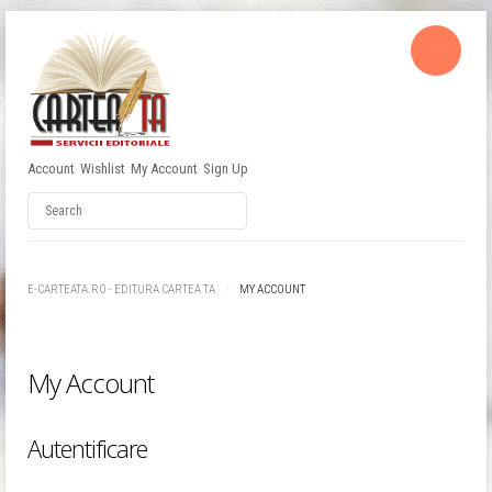
Account
Wishlist
My Account
Sign Up
Username
Password
E-CARTEATA.RO - EDITURA CARTEA TA
MY ACCOUNT
Remember Me
My Account
Autentificare