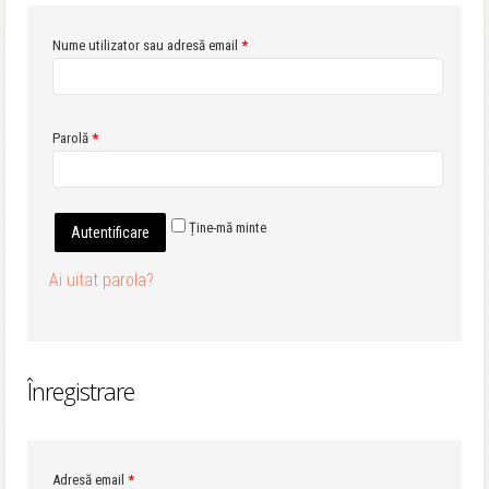
Obligatoriu
Nume utilizator sau adresă email
*
Obligatoriu
Parolă
*
Ține-mă minte
Autentificare
Ai uitat parola?
Înregistrare
Obligatoriu
Adresă email
*