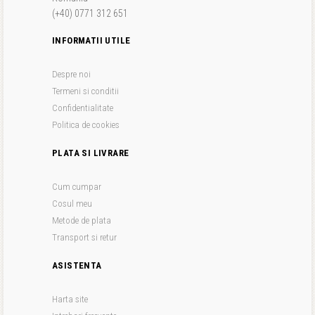
(+40) 0771 312 651
INFORMATII UTILE
Despre noi
Termeni si conditii
Confidentialitate
Politica de cookies
PLATA SI LIVRARE
Cum cumpar
Cosul meu
Metode de plata
Transport si retur
ASISTENTA
Harta site