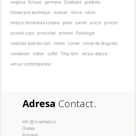
engleza
fictiune
germana
Gradinarit
gradinita
hoinari prin anotimpuri
ilustratii
istorie
iubire
limba si literaratura romana
paine
parinti
poezii
povesti
povesti copii
prescolari
prieteni
Psihologie
realizare ilustratii carti
retete
roman
roman de dragoste
romantism
sfaturi
suflet
Timp liber
versuri atipice
versuri contemporane
Adresa
Contact.
info @ e-carteata.ro
Oradea
Romania