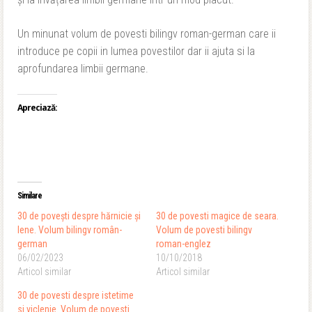
Un minunat volum de povesti bilingv roman-german care ii
introduce pe copii in lumea povestilor dar ii ajuta si la
aprofundarea limbii germane.
Apreciază:
Similare
30 de povești despre hărnicie și
30 de povesti magice de seara.
lene. Volum bilingv român-
Volum de povesti bilingv
german
roman-englez
06/02/2023
10/10/2018
Articol similar
Articol similar
30 de povesti despre istetime
si viclenie. Volum de povesti