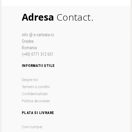
Adresa
Contact.
info @ e-carteata.ro
Oradea
Romania
(+40) 0771 312 651
INFORMATII UTILE
Despre noi
Termeni si conditii
Confidentialitate
Politica de cookies
PLATA SI LIVRARE
Cum cumpar