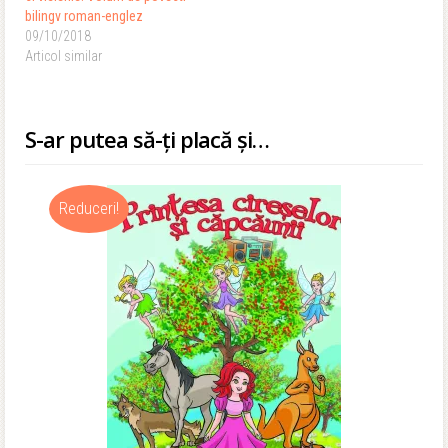
bilingv roman-englez
09/10/2018
Articol similar
S-ar putea să-ți placă și…
Reduceri!