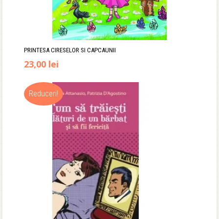
PRINTESA CIRESELOR SI CAPCAUNII
Prețul
Prețul
23,00
lei
inițial
curent
Reduceri!
a
este:
fost:
23,00 lei.
35,00 lei.