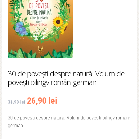
30 de povești despre natură. Volum de
povești bilingv român-german
Prețul
Prețul
26,90
lei
31,90
lei
inițial
curent
30 de povesti despre natura. Volum de povesti bilingv roman-
german
a
este: