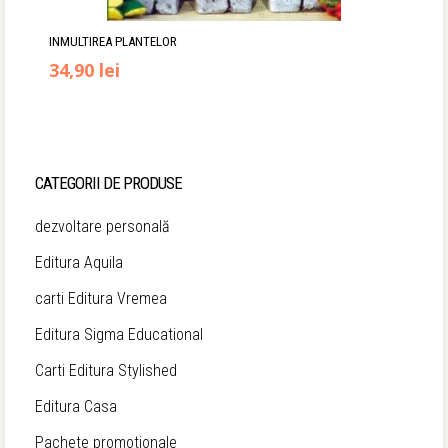
INMULTIREA PLANTELOR
Prețul
Prețul
34,90
lei
inițial
curent
a
este:
fost:
34,90 lei.
CATEGORII DE PRODUSE
40,00 lei.
dezvoltare personală
Editura Aquila
carti Editura Vremea
Editura Sigma Educational
Carti Editura Stylished
Editura Casa
Pachete promotionale