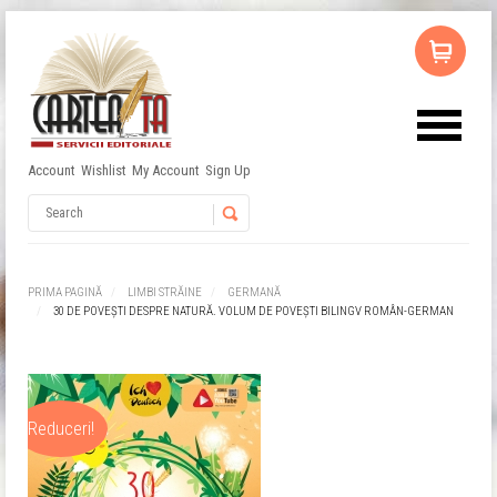
Account
Wishlist
My Account
Sign Up
Username
Password
PRIMA PAGINĂ
LIMBI STRĂINE
GERMANĂ
30 DE POVEȘTI DESPRE NATURĂ. VOLUM DE POVEȘTI BILINGV ROMÂN-GERMAN
Remember Me
Reduceri!