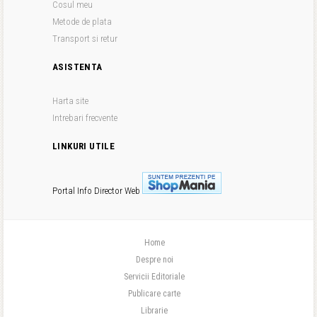
Cosul meu
Metode de plata
Transport si retur
ASISTENTA
Harta site
Intrebari frecvente
LINKURI UTILE
Portal Info
Director Web
Home
Despre noi
Servicii Editoriale
Publicare carte
Librarie