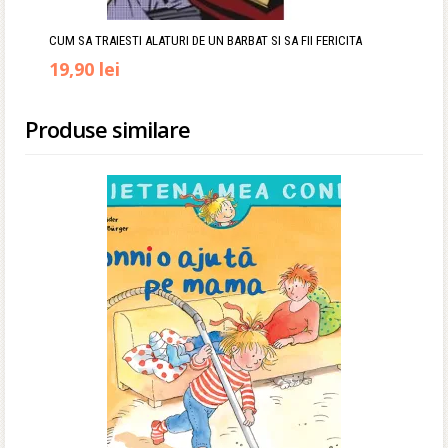
CUM SA TRAIESTI ALATURI DE UN BARBAT SI SA FII FERICITA
Prețul
Prețul
19,90
lei
inițial
curent
Produse similare
a
este:
fost:
19,90 lei.
24,50 lei.