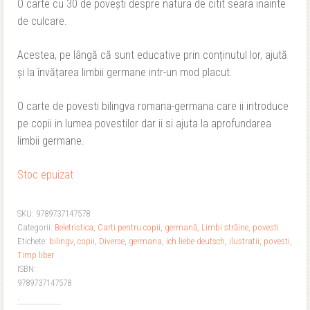
fost:
26,90 lei.
O carte cu 30 de povești despre natura de citit seara inainte
de culcare.
31,90 lei.
Acestea, pe lângă că sunt educative prin conținutul lor, ajută
și la învățarea limbii germane intr-un mod placut.
O carte de povesti bilingva romana-germana care ii introduce
pe copii in lumea povestilor dar ii si ajuta la aprofundarea
limbii germane.
Stoc epuizat
SKU:
9789737147578
Categorii:
Beletristica
,
Carti pentru copii
,
germană
,
Limbi străine
,
povesti
Etichete:
bilingv
,
copii
,
Diverse
,
germana
,
ich liebe deutsch
,
ilustratii
,
povesti
,
Timp liber
ISBN:
9789737147578
.