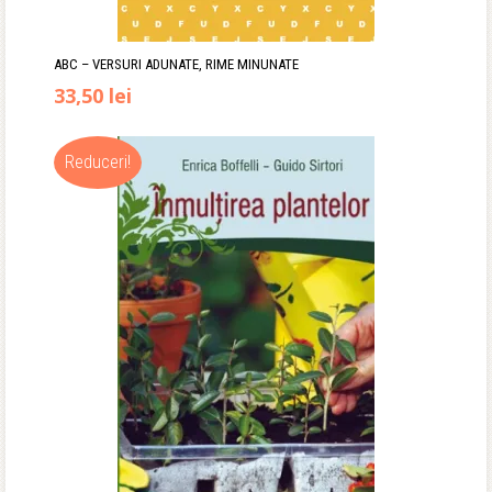
ABC – VERSURI ADUNATE, RIME MINUNATE
Prețul
Prețul
33,50
lei
inițial
curent
Reduceri!
a
este:
fost:
33,50 lei.
36,90 lei.