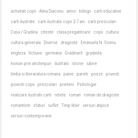
activitati copii
Alina Diaconu
amor
bilingv
carti educative
carti ilustrate
carti ilustrate copii 2-7 ani
carti prescolari
Casa / Gradina
citeste
clasa pregatitoare
copii
cultura
cultura generala
Diverse
dragoste
Emanuela N. Soimu
engleza
fictiune
germana
Gradinarit
gradinita
hoinari prin anotimpuri
ilustratii
istorie
iubire
limba si literaratura romana
paine
parinti
poezii
povesti
povesti copii
prescolari
prieteni
Psihologie
realizare ilustratii carti
retete
roman
roman de dragoste
romantism
sfaturi
suflet
Timp liber
versuri atipice
versuri contemporane