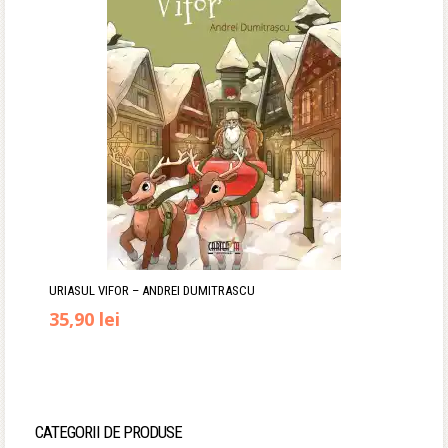
34,90 lei.
URIASUL VIFOR – ANDREI DUMITRASCU
Prețul
Prețul
35,90
lei
inițial
curent
a
este:
fost:
35,90 lei.
CATEGORII DE PRODUSE