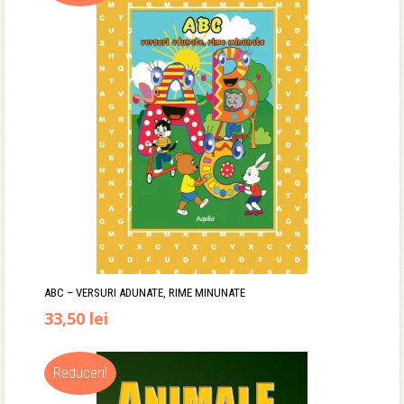
fost:
26,90 lei.
31,90 lei.
ABC – VERSURI ADUNATE, RIME MINUNATE
Prețul
Prețul
33,50
lei
inițial
curent
Reduceri!
a
este: