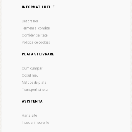
INFORMATII UTILE
Despre noi
Termeni si conditii
Confidentialitate
Politica de cookies
PLATA SI LIVRARE
Cum cumpar
Cosul meu
Metode de plata
Transport si retur
ASISTENTA
Harta site
Intrebari frecvente