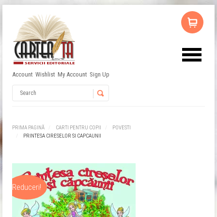
Account
Wishlist
My Account
Sign Up
Username
Password
PRIMA PAGINĂ
CARTI PENTRU COPII
POVESTI
PRINTESA CIRESELOR SI CAPCAUNII
Remember Me
Reduceri!