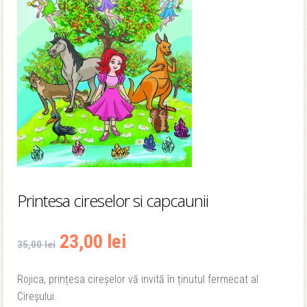
Printesa cireselor si capcaunii
Prețul
Prețul
23,00
lei
35,00
lei
inițial
curent
Rojica, prințesa cireșelor vă invită în ținutul fermecat al
Cireșului.
a
este: