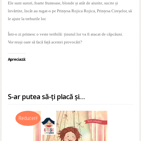
Ele sunt surori, foarte frumoase, blonde și atât de aiurite, sucite și
învârtite, încât au rugat-o pe Prințesa Rojica Rojica,
Prințesa Cireșelor, să
le ajute la treburile lor.
Într-o zi primesc o veste teribilă: ținutul lor va fi atacat de căpcăuni.
Vor reuși oare să facă față acestei provocări?
Apreciază:
S-ar putea să-ți placă și…
Reduceri!