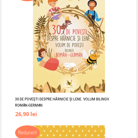
30 DE POVEȘTI DESPRE HĂRNICIE ȘI LENE. VOLUM BILINGV
ROMÂN-GERMAN
Prețul
Prețul
26,90
lei
inițial
curent
Reduceri!
a
este: