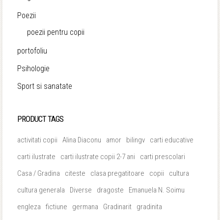
Poezii
poezii pentru copii
portofoliu
Psihologie
Sport si sanatate
PRODUCT TAGS
activitati copii
Alina Diaconu
amor
bilingv
carti educative
carti ilustrate
carti ilustrate copii 2-7 ani
carti prescolari
Casa / Gradina
citeste
clasa pregatitoare
copii
cultura
cultura generala
Diverse
dragoste
Emanuela N. Soimu
engleza
fictiune
germana
Gradinarit
gradinita