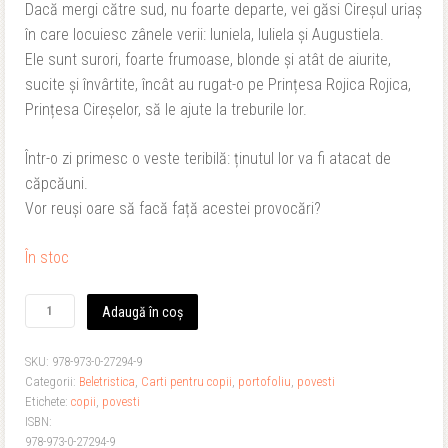
Dacă mergi către sud, nu foarte departe, vei găsi Cireșul uriaș
fost:
23,00 lei.
în care locuiesc zânele verii: Iuniela, Iuliela și Augustiela.
Ele sunt surori, foarte frumoase, blonde și atât de aiurite,
35,00 lei.
sucite și învârtite, încât au rugat-o pe Prințesa Rojica Rojica,
Prințesa Cireșelor, să le ajute la treburile lor.
Într-o zi primesc o veste teribilă: ținutul lor va fi atacat de
căpcăuni.
Vor reuși oare să facă față acestei provocări?
În stoc
Cantitate
Adaugă în coș
Printesa
cireselor
SKU:
978-973-0-27294-9
si
Categorii:
Beletristica
,
Carti pentru copii
,
portofoliu
,
povesti
capcaunii
Etichete:
copii
,
povesti
ISBN:
978-973-0-27294-9