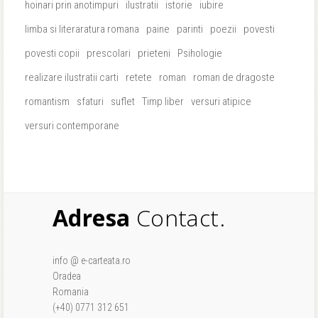
hoinari prin anotimpuri
ilustratii
istorie
iubire
limba si literaratura romana
paine
parinti
poezii
povesti
povesti copii
prescolari
prieteni
Psihologie
realizare ilustratii carti
retete
roman
roman de dragoste
romantism
sfaturi
suflet
Timp liber
versuri atipice
versuri contemporane
Adresa
Contact.
info @ e-carteata.ro
Oradea
Romania
(+40) 0771 312 651