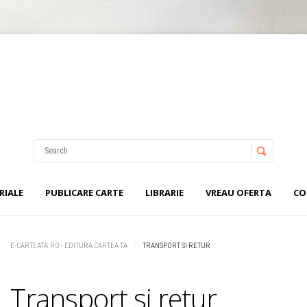
Username
Password
RIALE
PUBLICARE CARTE
LIBRARIE
VREAU OFERTA
CO
Remember Me
E-CARTEATA.RO - EDITURA CARTEA TA
TRANSPORT SI RETUR
Transport si retur