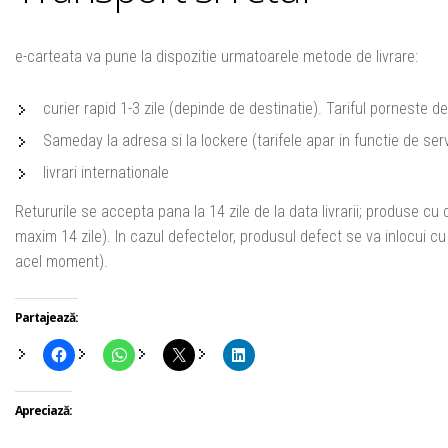
e-carteata va pune la dispozitie urmatoarele metode de livrare:
curier rapid 1-3 zile (depinde de destinatie). Tariful porneste d
Sameday la adresa si la lockere (tarifele apar in functie de servi
livrari internationale
Retururile se accepta pana la 14 zile de la data livrarii; produse cu
maxim 14 zile). In cazul defectelor, produsul defect se va inlocui cu u
acel moment).
Partajează:
Apreciază: