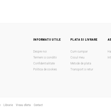
INFORMATII UTILE
PLATA SI LIVRARE
A
Despre noi
Cum cumpar
Ha
Termeni si conditii
Cosul meu
In
Confidentialitate
Metode de plata
Politica de cookies
Transport si retur
e
Librarie
Vreau oferta
Contact