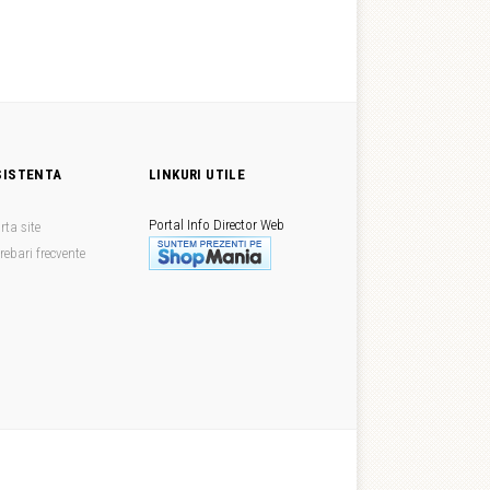
SISTENTA
LINKURI UTILE
Portal Info
Director Web
rta site
trebari frecvente