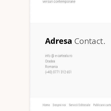
versuri contemporane
Adresa
Contact.
info @ e-carteata.ro
Oradea
Romania
(+40) 0771 312 651
Home
Despre noi
Servicii Editoriale
Publicare cart