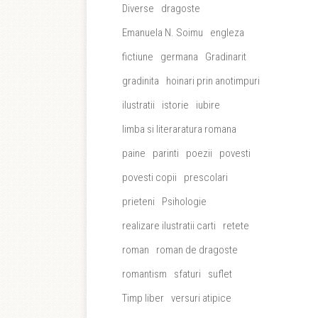
Diverse
dragoste
Emanuela N. Soimu
engleza
fictiune
germana
Gradinarit
gradinita
hoinari prin anotimpuri
ilustratii
istorie
iubire
limba si literaratura romana
paine
parinti
poezii
povesti
povesti copii
prescolari
prieteni
Psihologie
realizare ilustratii carti
retete
roman
roman de dragoste
romantism
sfaturi
suflet
Timp liber
versuri atipice