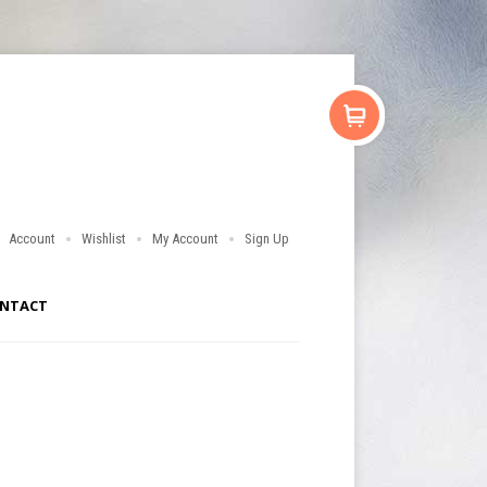
Account
Wishlist
My Account
Sign Up
NTACT