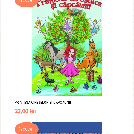
Reduceri!
PRINTESA CIRESELOR SI CAPCAUNII
Prețul
Prețul
23,00
lei
inițial
curent
Reduceri!
a
este: