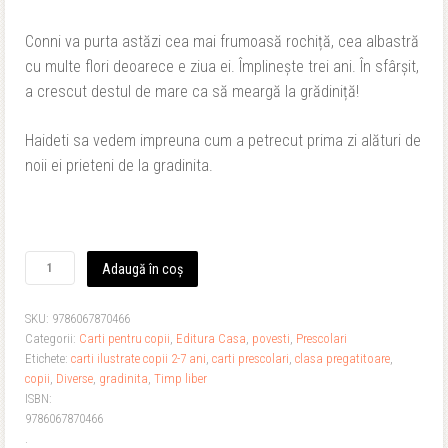
Conni va purta astăzi cea mai frumoasă rochiță, cea albastră
cu multe flori deoarece e ziua ei. Împlinește trei ani. În sfârșit,
a crescut destul de mare ca să meargă la grădiniță!
Haideti sa vedem impreuna cum a petrecut prima zi alături de
noii ei prieteni de la gradinita.
Cantitate
Adaugă în coș
Conni
merge
SKU:
9786067870466
la
Categorii:
Carti pentru copii
,
Editura Casa
,
povesti
,
Prescolari
gradinita
Etichete:
carti ilustrate copii 2-7 ani
,
carti prescolari
,
clasa pregatitoare
,
copii
,
Diverse
,
gradinita
,
Timp liber
ISBN:
9786067870466
.