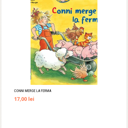
fost:
35,12 lei.
43,90 lei.
CONNI MERGE LA FERMA
17,00
lei