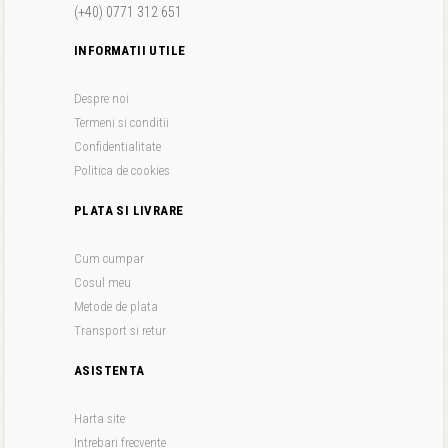
(+40) 0771 312 651
INFORMATII UTILE
Despre noi
Termeni si conditii
Confidentialitate
Politica de cookies
PLATA SI LIVRARE
Cum cumpar
Cosul meu
Metode de plata
Transport si retur
ASISTENTA
Harta site
Intrebari frecvente