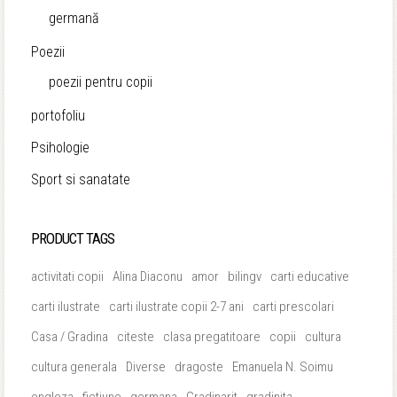
germană
Poezii
poezii pentru copii
portofoliu
Psihologie
Sport si sanatate
PRODUCT TAGS
activitati copii
Alina Diaconu
amor
bilingv
carti educative
carti ilustrate
carti ilustrate copii 2-7 ani
carti prescolari
Casa / Gradina
citeste
clasa pregatitoare
copii
cultura
cultura generala
Diverse
dragoste
Emanuela N. Soimu
engleza
fictiune
germana
Gradinarit
gradinita