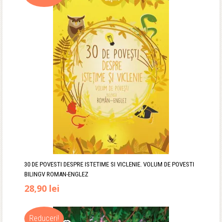
fost:
29,90 lei.
35,00 lei.
30 DE POVESTI DESPRE ISTETIME SI VICLENIE. VOLUM DE POVESTI
BILINGV ROMAN-ENGLEZ
Prețul
Prețul
28,90
lei
inițial
curent
Reduceri!