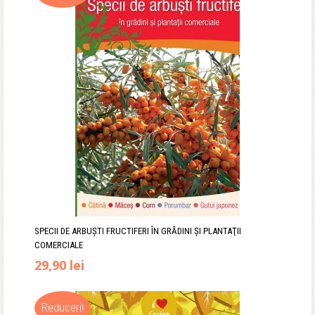
SPECII DE ARBUŞTI FRUCTIFERI ÎN GRĂDINI ŞI PLANTAŢII
COMERCIALE
Prețul
Prețul
29,90
lei
inițial
curent
Reduceri!
a
este: