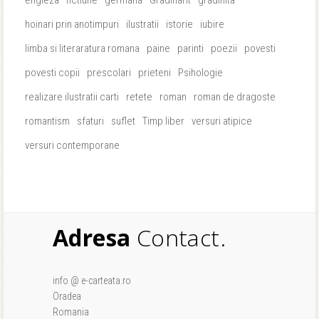
hoinari prin anotimpuri
ilustratii
istorie
iubire
limba si literaratura romana
paine
parinti
poezii
povesti
povesti copii
prescolari
prieteni
Psihologie
realizare ilustratii carti
retete
roman
roman de dragoste
romantism
sfaturi
suflet
Timp liber
versuri atipice
versuri contemporane
Adresa
Contact.
info @ e-carteata.ro
Oradea
Romania