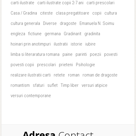
carti ilustrate
carti ilustrate copii 2-7 ani
carti prescolari
Casa / Gradina
citeste
clasa pregatitoare
copii
cultura
cultura generala
Diverse
dragoste
Emanuela N. Soimu
engleza
fictiune
germana
Gradinarit
gradinita
hoinari prin anotimpuri
ilustratii
istorie
iubire
limba si literaratura romana
paine
parinti
poezii
povesti
povesti copii
prescolari
prieteni
Psihologie
realizare ilustratii carti
retete
roman
roman de dragoste
romantism
sfaturi
suflet
Timp liber
versuri atipice
versuri contemporane
Adresa
Contact.