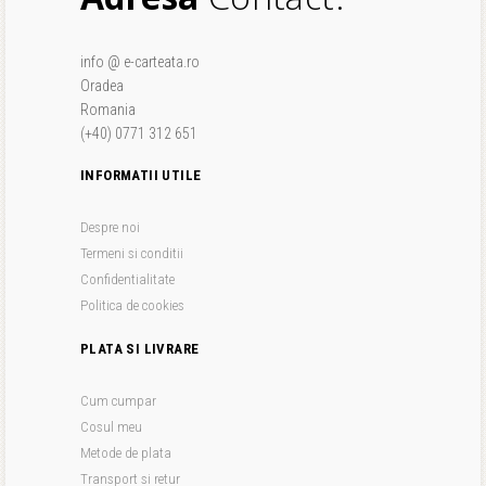
info @ e-carteata.ro
Oradea
Romania
(+40) 0771 312 651
INFORMATII UTILE
Despre noi
Termeni si conditii
Confidentialitate
Politica de cookies
PLATA SI LIVRARE
Cum cumpar
Cosul meu
Metode de plata
Transport si retur