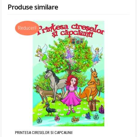
Produse similare
a
este:
fost:
55,90 lei.
Reduceri!
67,00 lei.
PRINTESA CIRESELOR SI CAPCAUNII