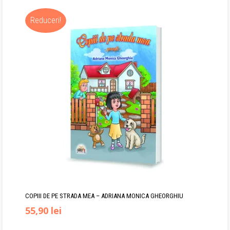
inițial
curent
Reduceri!
a
este:
fost:
22,50 lei.
35,00 lei.
COPIII DE PE STRADA MEA – ADRIANA MONICA GHEORGHIU
Prețul
Prețul
55,90
lei
inițial
curent