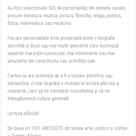
Au fost selecționate 505 de personalități din domenii variate,
precum literatura, muzica, pictura, filosofia, religia, politica,
fizica, matematica sau medicina.
Fiecare personalitate este prezentată printr-o biografie
succintă și două sau mai multe anecdote care ilustrează
aspecte mai puțin cunoscute, mai interesante sau mai
amuzante ale caracterului sau activității sale.
Cartea nu are pretenția de a fi o lucrare științifică sau
exhaustivă, ci mai degrabă o invitație la lectură plăcută și
relaxantă, care să ne stimuleze curiozitatea și să ne
îmbogățească cultura generală.
Lectură plăcută!
De doua ori 1001 ANECDOTE din lumea artei, politicii si stiinței
– Dumitru Bărdaș