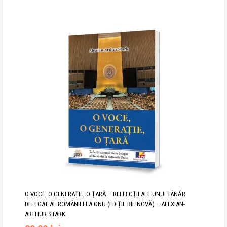
inițial
curent
a
este:
fost:
27,90 lei.
39,90 lei.
O VOCE, O GENERAȚIE, O ȚARĂ – REFLECȚII ALE UNUI TÂNĂR
DELEGAT AL ROMÂNIEI LA ONU (EDIȚIE BILINGVĂ) – ALEXIAN-
ARTHUR STARK