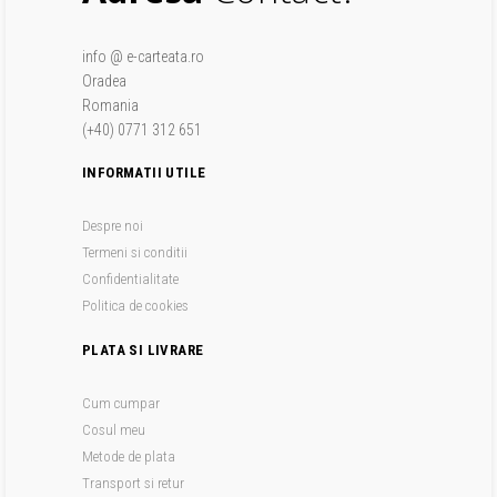
info @ e-carteata.ro
Oradea
Romania
(+40) 0771 312 651
INFORMATII UTILE
Despre noi
Termeni si conditii
Confidentialitate
Politica de cookies
PLATA SI LIVRARE
Cum cumpar
Cosul meu
Metode de plata
Transport si retur