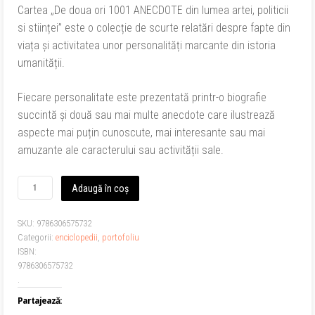
Cartea „De doua ori 1001 ANECDOTE din lumea artei, politicii
75,00 lei.
si stiinței” este o colecție de scurte relatări despre fapte din
viața și activitatea unor personalități marcante din istoria
umanității.
Fiecare personalitate este prezentată printr-o biografie
succintă și două sau mai multe anecdote care ilustrează
aspecte mai puțin cunoscute, mai interesante sau mai
amuzante ale caracterului sau activității sale.
Cantitate
Adaugă în coș
De
doua
SKU:
9786306575732
ori
Categorii:
enciclopedii
,
portofoliu
1001
ISBN:
ANECDOTE
9786306575732
din
.
lumea
artei,
Partajează:
politicii