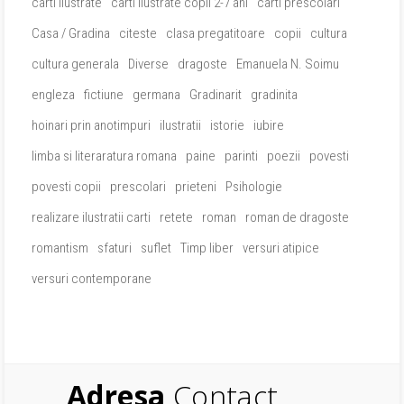
carti ilustrate
carti ilustrate copii 2-7 ani
carti prescolari
Casa / Gradina
citeste
clasa pregatitoare
copii
cultura
cultura generala
Diverse
dragoste
Emanuela N. Soimu
engleza
fictiune
germana
Gradinarit
gradinita
hoinari prin anotimpuri
ilustratii
istorie
iubire
limba si literaratura romana
paine
parinti
poezii
povesti
povesti copii
prescolari
prieteni
Psihologie
realizare ilustratii carti
retete
roman
roman de dragoste
romantism
sfaturi
suflet
Timp liber
versuri atipice
versuri contemporane
Adresa
Contact.