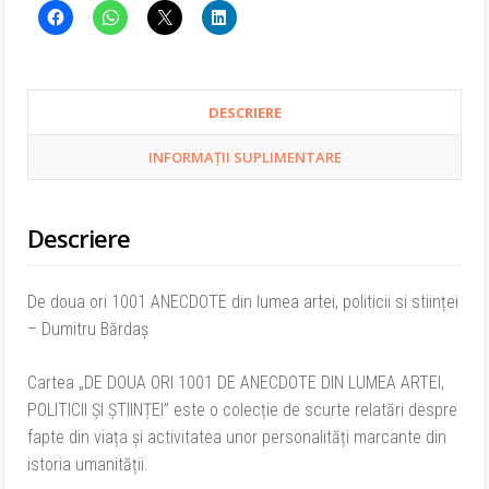
si
stiinței
–
Dumitru
Bărdaș
DESCRIERE
INFORMAȚII SUPLIMENTARE
Descriere
De doua ori 1001 ANECDOTE din lumea artei, politicii si stiinței
– Dumitru Bărdaș
Cartea „DE DOUA ORI 1001 DE ANECDOTE DIN LUMEA ARTEI,
POLITICII ȘI ȘTIINȚEI” este o colecție de scurte relatări despre
fapte din viața și activitatea unor personalități marcante din
istoria umanității.