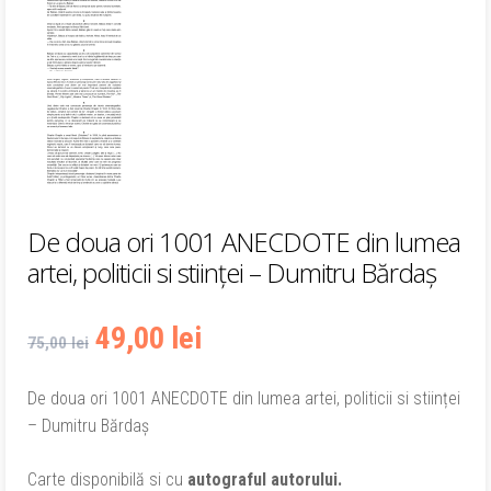
De doua ori 1001 ANECDOTE din lumea
artei, politicii si stiinței – Dumitru Bărdaș
Prețul
Prețul
49,00
lei
75,00
lei
inițial
curent
De doua ori 1001 ANECDOTE din lumea artei, politicii si stiinței
– Dumitru Bărdaș
a
este:
fost:
49,00 lei.
Carte disponibilă si cu
autograful autorului.