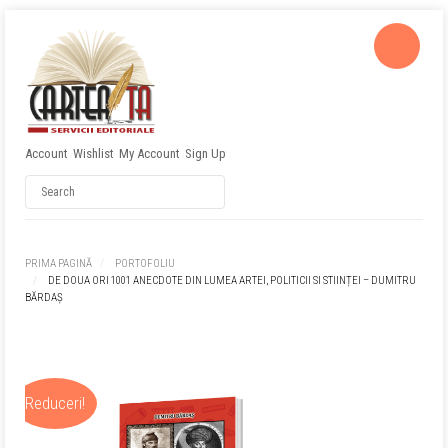
Account
Wishlist
My Account
Sign Up
Username
Password
PRIMA PAGINĂ
PORTOFOLIU
DE DOUA ORI 1001 ANECDOTE DIN LUMEA ARTEI, POLITICII SI STIINȚEI – DUMITRU
Remember Me
BĂRDAȘ
Reduceri!