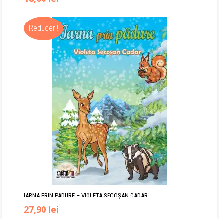
inițial
curent
Reduceri!
a
este:
fost:
18,00 lei.
20,00 lei.
IARNA PRIN PADURE – VIOLETA SECOŞAN CADAR
Prețul
Prețul
27,90
lei