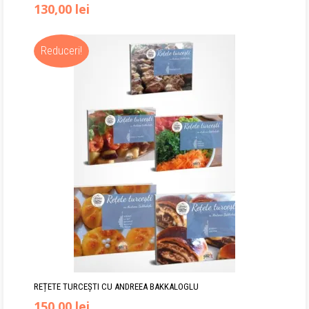
130,00
lei
Reduceri!
REȚETE TURCEȘTI CU ANDREEA BAKKALOGLU
Prețul
Prețul
150,00
lei