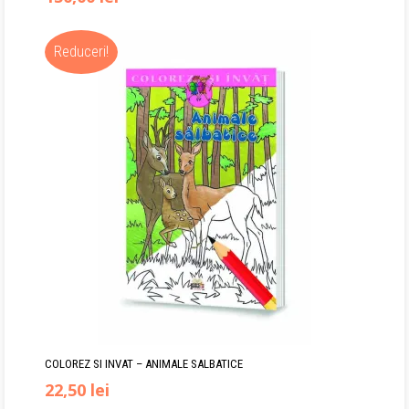
inițial
curent
Reduceri!
a
este:
fost:
150,00 lei.
175,00 lei.
COLOREZ SI INVAT – ANIMALE SALBATICE
Prețul
Prețul
22,50
lei