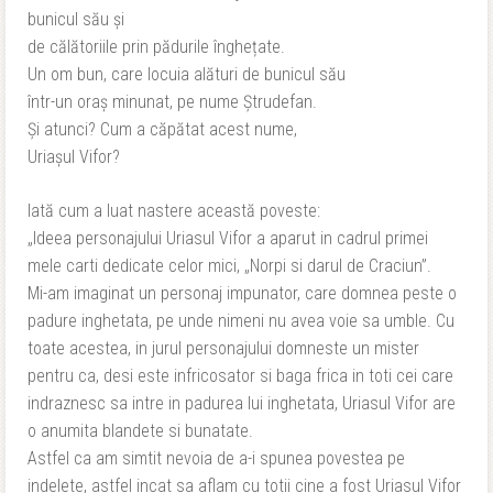
bunicul său și
de călătoriile prin pădurile înghețate.
Un om bun, care locuia alături de bunicul său
într-un oraș minunat, pe nume Ștrudefan.
Și atunci? Cum a căpătat acest nume,
Uriașul Vifor?
Iată cum a luat nastere această poveste:
„Ideea personajului Uriasul Vifor a aparut in cadrul primei
mele carti dedicate celor mici, „Norpi si darul de Craciun”.
Mi-am imaginat un personaj impunator, care domnea peste o
padure inghetata, pe unde nimeni nu avea voie sa umble. Cu
toate acestea, in jurul personajului domneste un mister
pentru ca, desi este infricosator si baga frica in toti cei care
indraznesc sa intre in padurea lui inghetata, Uriasul Vifor are
o anumita blandete si bunatate.
Astfel ca am simtit nevoia de a-i spunea povestea pe
indelete, astfel incat sa aflam cu totii cine a fost Uriasul Vifor