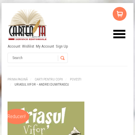
Account
Wishlist
My Account
Sign Up
Username
Password
PRIMA PAGINĂ
CARTI PENTRU COPII
POVESTI
URIASUL VIFOR – ANDREI DUMITRASCU
Remember Me
Reduceri!