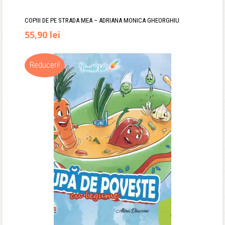
COPIII DE PE STRADA MEA – ADRIANA MONICA GHEORGHIU
Prețul
Prețul
55,90
lei
inițial
curent
Reduceri!
a
este:
fost:
55,90 lei.
67,00 lei.