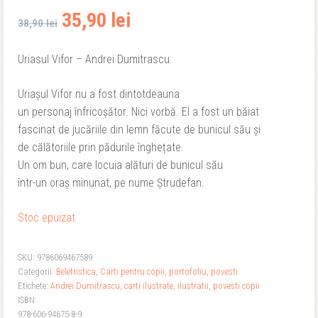
Prețul
Prețul
35,90
lei
38,90
lei
inițial
curent
Uriasul Vifor – Andrei Dumitrascu
a
este:
Uriașul Vifor nu a fost dintotdeauna
fost:
35,90 lei.
un personaj înfricoșător. Nici vorbă. El a fost un băiat
fascinat de jucăriile din lemn făcute de bunicul său și
38,90 lei.
de călătoriile prin pădurile înghețate.
Un om bun, care locuia alături de bunicul său
într-un oraș minunat, pe nume Ștrudefan.
Stoc epuizat
SKU:
9786069467589
Categorii:
Beletristica
,
Carti pentru copii
,
portofoliu
,
povesti
Etichete:
Andrei Dumitrascu
,
carti ilustrate
,
ilustratii
,
povesti copii
ISBN:
978-606-94675-8-9