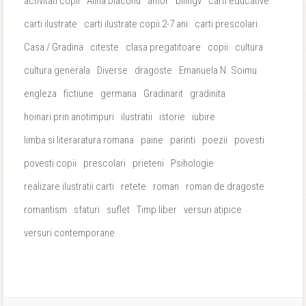
activitati copii
Alina Diaconu
amor
bilingv
carti educative
carti ilustrate
carti ilustrate copii 2-7 ani
carti prescolari
Casa / Gradina
citeste
clasa pregatitoare
copii
cultura
cultura generala
Diverse
dragoste
Emanuela N. Soimu
engleza
fictiune
germana
Gradinarit
gradinita
hoinari prin anotimpuri
ilustratii
istorie
iubire
limba si literaratura romana
paine
parinti
poezii
povesti
povesti copii
prescolari
prieteni
Psihologie
realizare ilustratii carti
retete
roman
roman de dragoste
romantism
sfaturi
suflet
Timp liber
versuri atipice
versuri contemporane