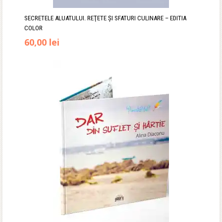
SECRETELE ALUATULUI. REŢETE ŞI SFATURI CULINARE – EDITIA
COLOR
Prețul
Prețul
60,00
lei
inițial
curent
a
este:
fost:
60,00 lei.
70,00 lei.