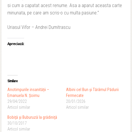
si cum a capatat acest renume. Asa a aparut aceasta carte
minunata, pe care am scris-o cu multa pasiune.”
Uriasul Vifor – Andrei Dumitrascu
Apreciază:
Similare
Anotimpurile insanității –
Albini cel Bun și Tărâmul Pădurii
Emanuela N. Șoimu
Fermecate
29/04/2022
20/01/2026
Articol similar
Articol similar
Bobiţă şi Buburuză la grădiniţă
30/10/2017
Articol similar