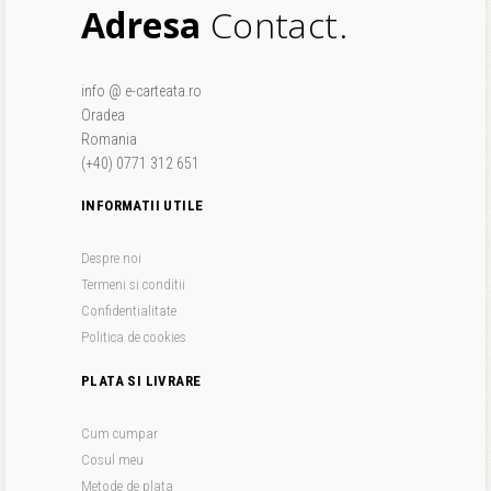
Adresa
Contact.
info @ e-carteata.ro
Oradea
Romania
(+40) 0771 312 651
INFORMATII UTILE
Despre noi
Termeni si conditii
Confidentialitate
Politica de cookies
PLATA SI LIVRARE
Cum cumpar
Cosul meu
Metode de plata