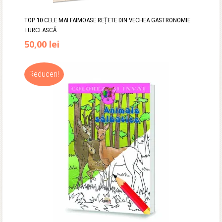
TOP 10 CELE MAI FAIMOASE REȚETE DIN VECHEA GASTRONOMIE
TURCEASCĂ
Prețul
Prețul
50,00
lei
inițial
curent
Reduceri!
a
este:
fost:
50,00 lei.
65,00 lei.