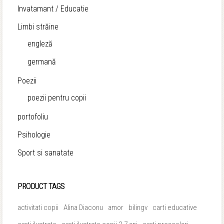
Invatamant / Educatie
Limbi străine
engleză
germană
Poezii
poezii pentru copii
portofoliu
Psihologie
Sport si sanatate
PRODUCT TAGS
activitati copii
Alina Diaconu
amor
bilingv
carti educative