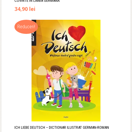
CUVINTE ÎN LIMBA GERMANĂ
Prețul
Prețul
34,90
lei
inițial
curent
Reduceri!
a
este:
fost:
34,90 lei.
41,00 lei.
ICH LIEBE DEUTSCH – DICTIONAR ILUSTRAT GERMAN-ROMAN