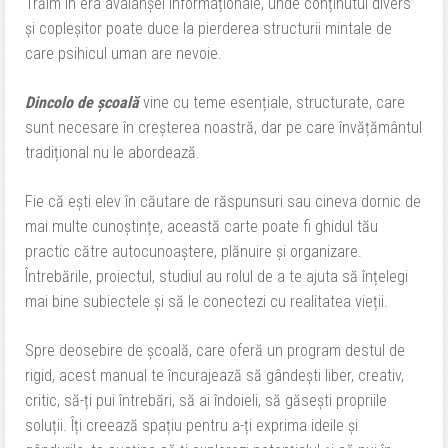
Trăim în era avalanșei informaționale, unde conținutul divers
și copleșitor poate duce la pierderea structurii mintale de
care psihicul uman are nevoie.
Dincolo de școală
vine cu teme esențiale, structurate, care
sunt necesare în creșterea noastră, dar pe care învățământul
tradițional nu le abordează.
Fie că ești elev în căutare de răspunsuri sau cineva dornic de
mai multe cunoștințe, această carte poate fi ghidul tău
practic către autocunoaștere, plănuire și organizare.
Întrebările, proiectul, studiul au rolul de a te ajuta să înțelegi
mai bine subiectele și să le conectezi cu realitatea vieții.
Spre deosebire de școală, care oferă un program destul de
rigid, acest manual te încurajează să gândești liber, creativ,
critic, să-ți pui întrebări, să ai îndoieli, să găsești propriile
soluții. Îți creează spațiu pentru a-ți exprima ideile și