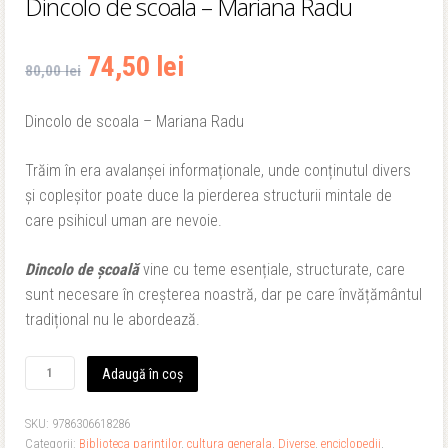
Dincolo de scoala – Mariana Radu
Prețul
Prețul
74,50
lei
80,00
lei
inițial
curent
Dincolo de scoala – Mariana Radu
a
este:
Trăim în era avalanșei informaționale, unde conținutul divers
fost:
74,50 lei.
și copleșitor poate duce la pierderea structurii mintale de
care psihicul uman are nevoie.
80,00 lei.
Dincolo de școală
vine cu teme esențiale, structurate, care
sunt necesare în creșterea noastră, dar pe care învățământul
tradițional nu le abordează.
Cantitate
Adaugă în coș
Dincolo
de
SKU:
9786306618286
scoala
Categorii:
Biblioteca parintilor
,
cultura generala
,
Diverse
,
enciclopedii
,
-