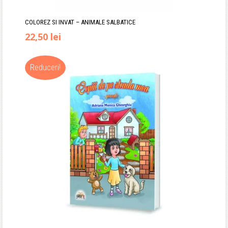
COLOREZ SI INVAT – ANIMALE SALBATICE
Prețul
Prețul
22,50
lei
inițial
curent
Reduceri!
a
este:
fost:
22,50 lei.
35,00 lei.