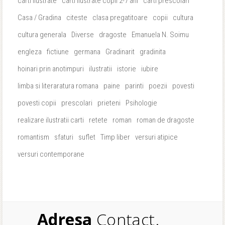
carti ilustrate
carti ilustrate copii 2-7 ani
carti prescolari
Casa / Gradina
citeste
clasa pregatitoare
copii
cultura
cultura generala
Diverse
dragoste
Emanuela N. Soimu
engleza
fictiune
germana
Gradinarit
gradinita
hoinari prin anotimpuri
ilustratii
istorie
iubire
limba si literaratura romana
paine
parinti
poezii
povesti
povesti copii
prescolari
prieteni
Psihologie
realizare ilustratii carti
retete
roman
roman de dragoste
romantism
sfaturi
suflet
Timp liber
versuri atipice
versuri contemporane
Adresa
Contact.