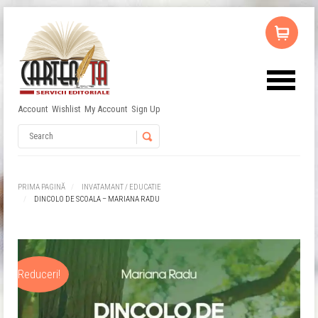
Account
Wishlist
My Account
Sign Up
Nu ai niciun produs în coș.
Username
Password
PRIMA PAGINĂ
INVATAMANT / EDUCATIE
DINCOLO DE SCOALA – MARIANA RADU
Remember Me
Reduceri!