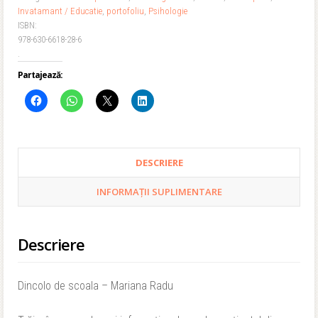
Invatamant / Educatie
,
portofoliu
,
Psihologie
Mariana
ISBN:
Radu
978-630-6618-28-6
.
Partajează:
DESCRIERE
INFORMAȚII SUPLIMENTARE
Descriere
Dincolo de scoala – Mariana Radu