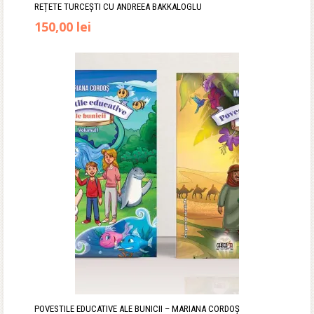
REȚETE TURCEȘTI CU ANDREEA BAKKALOGLU
Prețul
Prețul
150,00
lei
inițial
curent
a
este:
fost:
150,00 lei.
175,00 lei.
POVESTILE EDUCATIVE ALE BUNICII – MARIANA CORDOȘ