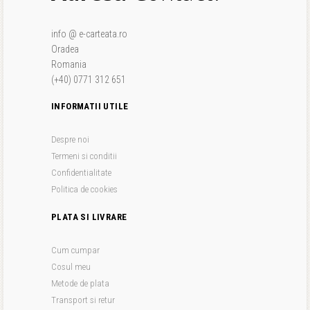
info @ e-carteata.ro
Oradea
Romania
(+40) 0771 312 651
INFORMATII UTILE
Despre noi
Termeni si conditii
Confidentialitate
Politica de cookies
PLATA SI LIVRARE
Cum cumpar
Cosul meu
Metode de plata
Transport si retur