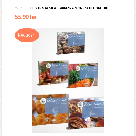
COPIII DE PE STRADA MEA – ADRIANA MONICA GHEORGHIU
Prețul
Prețul
55,90
lei
inițial
curent
Reduceri!
a
este:
fost:
55,90 lei.
67,00 lei.