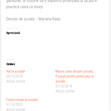
gândurile, te susține să-ți explorezi potențialul și să pui în
practică ceea ce înveți.
Dincolo de scoala – Mariana Radu
Apreciază:
Similare
Hai la școală!
Marea carte despre școală.
09/12/2018
Povești pentru primii pași la
Articol similar
școală
31/10/2018
Articol similar
Conni merge la scoala
01/10/2020
Articol similar