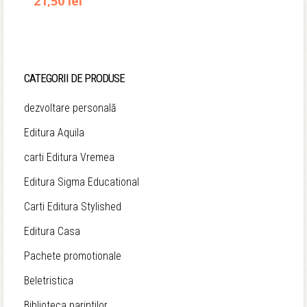
Prețul
Prețul
21,50
lei
inițial
curent
a
este:
fost:
21,50 lei.
CATEGORII DE PRODUSE
24,00 lei.
dezvoltare personală
Editura Aquila
carti Editura Vremea
Editura Sigma Educational
Carti Editura Stylished
Editura Casa
Pachete promotionale
Beletristica
Biblioteca parintilor