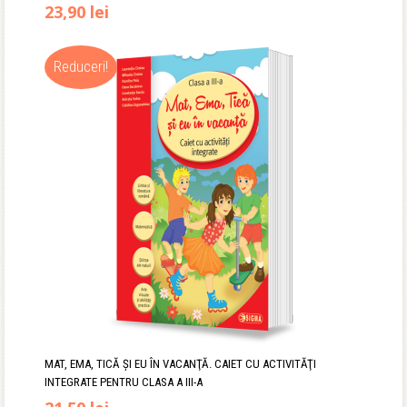
Prețul
Prețul
23,90
lei
inițial
curent
Reduceri!
a
este:
fost:
23,90 lei.
29,90 lei.
MAT, EMA, TICĂ ŞI EU ÎN VACANŢĂ. CAIET CU ACTIVITĂŢI
INTEGRATE PENTRU CLASA A III-A