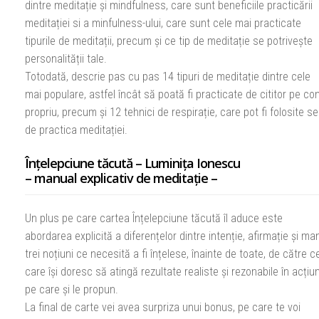
dintre meditație și mindfulness, care sunt beneficiile practicării
meditației si a minfulness-ului, care sunt cele mai practicate
tipurile de meditații, precum și ce tip de meditație se potrivește
personalității tale.
Totodată, descrie pas cu pas 14 tipuri de meditație dintre cele
mai populare, astfel încât să poată fi practicate de cititor pe co
propriu, precum și 12 tehnici de respirație, care pot fi folosite s
de practica meditației.
Înțelepciune tăcută – Luminița Ionescu
– manual explicativ de meditație –
Un plus pe care cartea Înțelepciune tăcută îl aduce este
abordarea explicită a diferențelor dintre intenție, afirmație și man
trei noțiuni ce necesită a fi înțelese, înainte de toate, de către c
care își doresc să atingă rezultate realiste și rezonabile în acțiun
pe care și le propun.
La final de carte vei avea surpriza unui bonus, pe care te voi