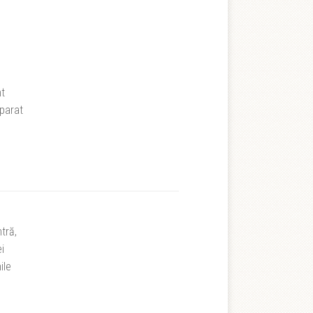
nt
eparat
tră,
ei
ile