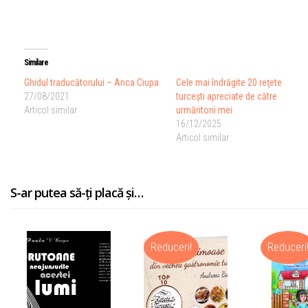
Similare
Ghidul traducătorului – Anca Ciupa
Cele mai îndrăgite 20 reţete
27/08/2021
turceşti apreciate de către
Articol similar
urmăritorii mei
16/12/2025
Articol similar
S-ar putea să-ți placă și…
Reduceri!
Reduceri