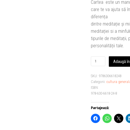
Cartea este un manua
care te va ajuta să î
diferența
dintre meditație și mi
meditației si a minfu
tipurile de meditații,
personalității tale.
Cantitate
Adaugă în
Înțelepciune
tăcută
SKU:
9786306618248
-
Categorii:
cultura general
Luminița
ISBN:
Ionescu
978-630-6618-24-8
.
Partajează: