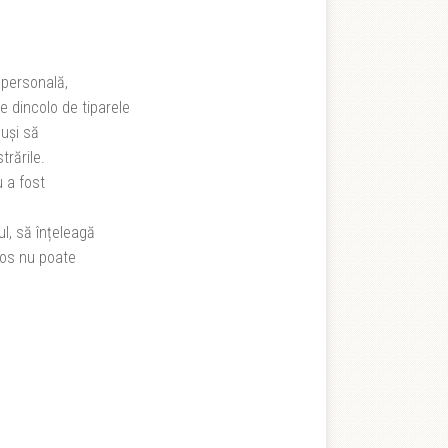
e personală,
e dincolo de tiparele
euși să
trările.
u a fost
l, să înțeleagă
aos nu poate