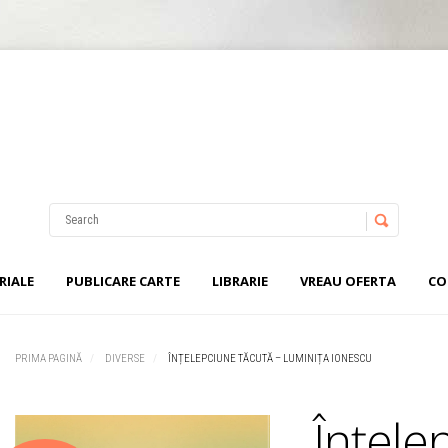
Nu ai niciun produs în coș.
Username
Password
RIALE
PUBLICARE CARTE
LIBRARIE
VREAU OFERTA
CO
Remember Me
PRIMA PAGINĂ
DIVERSE
ÎNȚELEPCIUNE TĂCUTĂ – LUMINIȚA IONESCU
Înțele