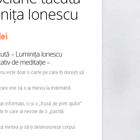
nița Ionescu
Prețul
lei
curent
cută – Luminița Ionescu
ativ de meditație –
este:
nu este doar o carte pe care îți dorești să
59,00 lei.
e care vrei să o ai mereu la îndemână.
ei.
ar informații, ci și o „trusă de prim ajutor”
 în care ai nevoie de o „pastilă
ă mintea și să-ți detensioneze corpul.