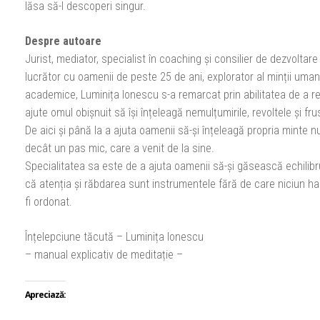
lăsa să-l descoperi singur.
Despre autoare
Jurist, mediator, specialist în coaching și consilier de dezvoltar
lucrător cu oamenii de peste 25 de ani, explorator al minții uman
academice, Luminița Ionescu s-a remarcat prin abilitatea de a r
ajute omul obișnuit să își înțeleagă nemulțumirile, revoltele și frus
De aici și până la a ajuta oamenii să-și înțeleagă propria minte n
decât un pas mic, care a venit de la sine.
Specialitatea sa este de a ajuta oamenii să-și găsească echilibru
că atenția și răbdarea sunt instrumentele fără de care niciun h
fi ordonat.
Înțelepciune tăcută – Luminița Ionescu
– manual explicativ de meditație –
Apreciază: