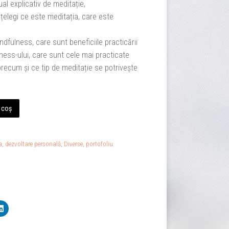
l explicativ de meditație,
nțelegi ce este meditația, care este
ndfulness, care sunt beneficiile practicării
lness-ului, care sunt cele mai practicate
 precum și ce tip de meditație se potrivește
 coș
a
,
dezvoltare personală
,
Diverse
,
portofoliu