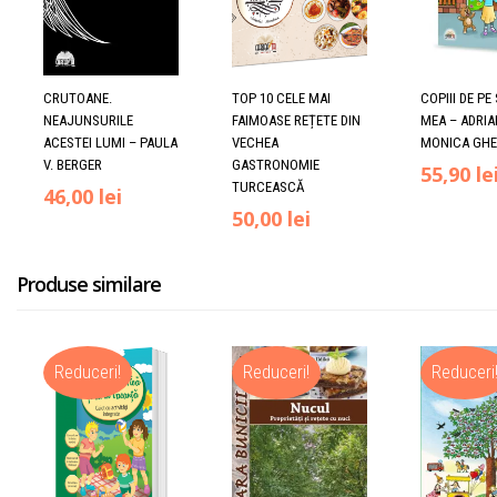
CRUTOANE.
TOP 10 CELE MAI
COPIII DE P
NEAJUNSURILE
FAIMOASE REȚETE DIN
MEA – ADRI
ACESTEI LUMI – PAULA
VECHEA
MONICA GH
V. BERGER
GASTRONOMIE
Prețul
55,90
le
TURCEASCĂ
46,00
lei
inițial
Prețul
Prețul
50,00
lei
a
inițial
curent
Produse similare
fost:
a
este:
67,00 lei
fost:
50,00 lei.
Reduceri!
Reduceri!
Reduceri
65,00 lei.