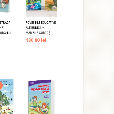
E STRADA
POVESTILE EDUCATIVE
ANA
ALE BUNICII –
EORGHIU
MARIANA CORDOȘ
Prețul
i
130,00
lei
curent
este:
55,90 lei.
.
!