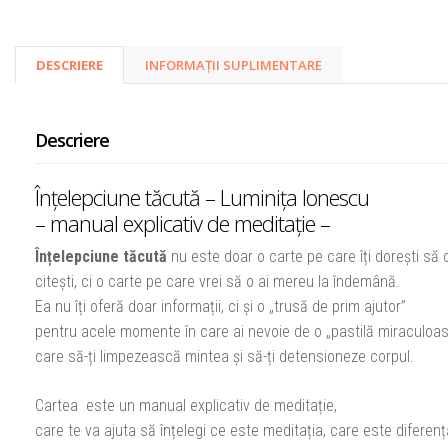
DESCRIERE
INFORMAȚII SUPLIMENTARE
Descriere
Înțelepciune tăcută – Luminița Ionescu
– manual explicativ de meditație –
Înțelepciune tăcută
nu este doar o carte pe care îți dorești să 
citești, ci o carte pe care vrei să o ai mereu la îndemână.
Ea nu îți oferă doar informații, ci și o „trusă de prim ajutor”
pentru acele momente în care ai nevoie de o „pastilă miraculoas
care să-ți limpezească mintea și să-ți detensioneze corpul.
Cartea este un manual explicativ de meditație,
care te va ajuta să înțelegi ce este meditația, care este diferenț