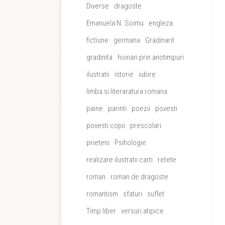
Diverse
dragoste
Emanuela N. Soimu
engleza
fictiune
germana
Gradinarit
gradinita
hoinari prin anotimpuri
ilustratii
istorie
iubire
limba si literaratura romana
paine
parinti
poezii
povesti
povesti copii
prescolari
prieteni
Psihologie
realizare ilustratii carti
retete
roman
roman de dragoste
romantism
sfaturi
suflet
Timp liber
versuri atipice