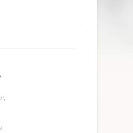
o
ă”,
a