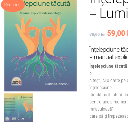
Reduceri!
– Lumi
Prețul
59,00
70,00
lei
inițial
Înțelepciune tă
– manual explic
a
Înțelepciune tăcută
fost:
o
citești, ci o carte p
70,00 l
Înțelepciune
tăcută nu îți oferă do
pentru acele momente
miraculoasă”,
care să-ți limpezeasc