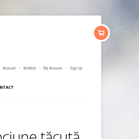
Account
Wishlist
My Account
Sign Up
NTACT
pciune tăcută