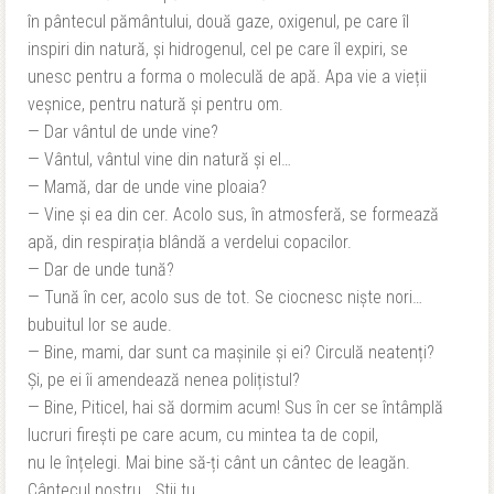
în pântecul pământului, două gaze, oxigenul, pe care îl
inspiri din natură, și hidrogenul, cel pe care îl expiri, se
unesc pentru a forma o moleculă de apă. Apa vie a vieții
veșnice, pentru natură și pentru om.
— Dar vântul de unde vine?
— Vântul, vântul vine din natură și el…
— Mamă, dar de unde vine ploaia?
— Vine și ea din cer. Acolo sus, în atmosferă, se formează
apă, din respirația blândă a verdelui copacilor.
— Dar de unde tună?
— Tună în cer, acolo sus de tot. Se ciocnesc niște nori…
bubuitul lor se aude.
— Bine, mami, dar sunt ca mașinile și ei? Circulă neatenți?
Și, pe ei îi amendează nenea polițistul?
— Bine, Piticel, hai să dormim acum! Sus în cer se întâmplă
lucruri firești pe care acum, cu mintea ta de copil,
nu le înțelegi. Mai bine să-ți cânt un cântec de leagăn.
Cântecul nostru… Știi tu…