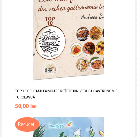
fost:
55,90 lei.
67,00 lei.
TOP 10 CELE MAI FAIMOASE REȚETE DIN VECHEA GASTRONOMIE
TURCEASCĂ
Prețul
Prețul
50,00
lei
inițial
curent
Reduceri!
a
este: