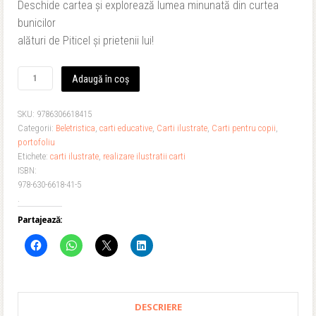
Deschide cartea și explorează lumea minunată din curtea
bunicilor
alături de Piticel și prietenii lui!
Cantitate
Adaugă în coș
Lumea
lui
SKU:
9786306618415
Piticel
Categorii:
Beletristica
,
carti educative
,
Carti ilustrate
,
Carti pentru copii
,
-
portofoliu
Violeta
Etichete:
carti ilustrate
,
realizare ilustratii carti
Secoşan
ISBN:
Cadar
978-630-6618-41-5
.
Partajează:
DESCRIERE