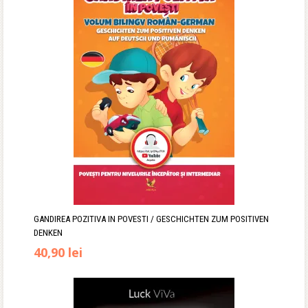
fost:
33,50 lei.
36,90 lei.
GANDIREA POZITIVA IN POVESTI / GESCHICHTEN ZUM POSITIVEN
DENKEN
40,90
lei