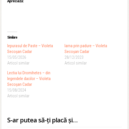
Apreciază:
Similare
Iepurasul de Paste – Violeta
Iarna prin padure – Violeta
Secoşan Cadar
Secoşan Cadar
15/05/2026
28/12/2023
Articol similar
Articol similar
Lectia lui Dromihetes – din
legendele dacilor – Violeta
Secoşan Cadar
15/08/2024
Articol similar
S-ar putea să-ți placă și…