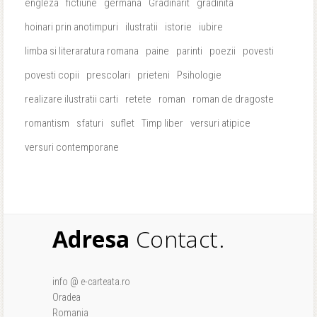
engleza
fictiune
germana
Gradinarit
gradinita
hoinari prin anotimpuri
ilustratii
istorie
iubire
limba si literaratura romana
paine
parinti
poezii
povesti
povesti copii
prescolari
prieteni
Psihologie
realizare ilustratii carti
retete
roman
roman de dragoste
romantism
sfaturi
suflet
Timp liber
versuri atipice
versuri contemporane
Adresa
Contact.
info @ e-carteata.ro
Oradea
Romania