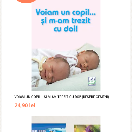
fost:
55,90 lei.
67,00 lei.
VOIAM UN COPIL… SI M-AM TREZIT CU DOI! (DESPRE GEMENI)
Prețul
Prețul
24,90
lei
inițial
curent
a
este: