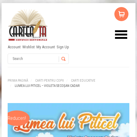
Account
Wishlist
My Account
Sign Up
Nu ai niciun produs în coș.
Username
Password
PRIMA PAGINĂ
CARTI PENTRU COPII
CARTI EDUCATIVE
LUMEA LUI PITICEL – VIOLETA SECOŞAN CADAR
Remember Me
Reduceri!