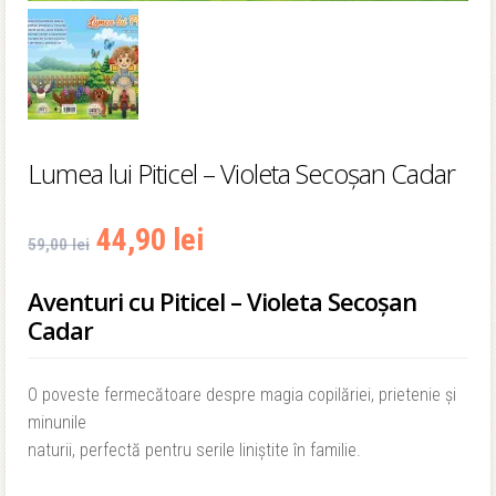
Lumea lui Piticel – Violeta Secoşan Cadar
Prețul
Prețul
44,90
lei
59,00
lei
inițial
curent
Aventuri cu Piticel – Violeta Secoşan
Cadar
a
este:
fost:
44,90 lei.
O poveste fermecătoare despre magia copilăriei, prietenie și
minunile
59,00 lei.
naturii, perfectă pentru serile liniștite în familie.