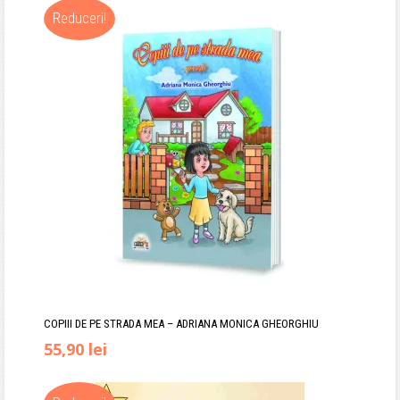
Reduceri!
COPIII DE PE STRADA MEA – ADRIANA MONICA GHEORGHIU
Prețul
Prețul
55,90
lei
inițial
curent