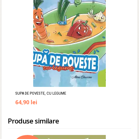
fost:
50,00 lei.
65,00 lei.
SUPA DE POVESTE, CU LEGUME
Prețul
Prețul
64,90
lei
inițial
curent
Produse similare
a
este:
fost:
64,90 lei.