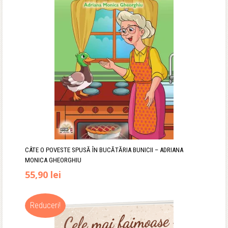
CÂTE O POVESTE SPUSĂ ÎN BUCĂTĂRIA BUNICII – ADRIANA
MONICA GHEORGHIU
Prețul
Prețul
55,90
lei
inițial
curent
Reduceri!
a
este: