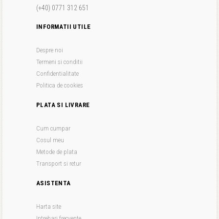
(+40) 0771 312 651
INFORMATII UTILE
Despre noi
Termeni si conditii
Confidentialitate
Politica de cookies
PLATA SI LIVRARE
Cum cumpar
Cosul meu
Metode de plata
Transport si retur
ASISTENTA
Harta site
Intrebari frecvente