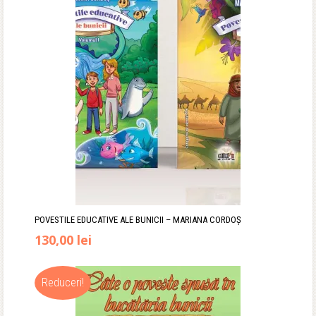
fost:
24,90 lei.
65,00 lei.
POVESTILE EDUCATIVE ALE BUNICII – MARIANA CORDOȘ
130,00
lei
Reduceri!