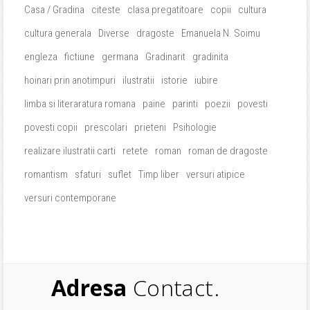
Casa / Gradina
citeste
clasa pregatitoare
copii
cultura
cultura generala
Diverse
dragoste
Emanuela N. Soimu
engleza
fictiune
germana
Gradinarit
gradinita
hoinari prin anotimpuri
ilustratii
istorie
iubire
limba si literaratura romana
paine
parinti
poezii
povesti
povesti copii
prescolari
prieteni
Psihologie
realizare ilustratii carti
retete
roman
roman de dragoste
romantism
sfaturi
suflet
Timp liber
versuri atipice
versuri contemporane
Adresa
Contact.