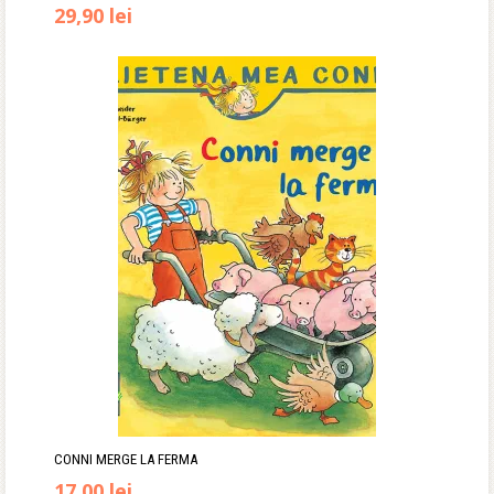
Prețul
Prețul
29,90
lei
inițial
curent
a
este:
fost:
29,90 lei.
35,00 lei.
CONNI MERGE LA FERMA
17,00
lei