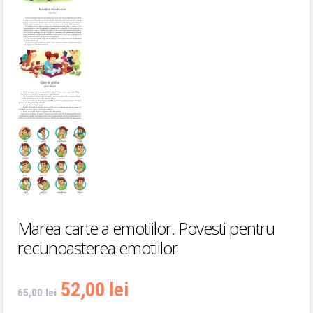
Marea carte a emotiilor. Povesti pentru
recunoasterea emotiilor
Prețul
Prețul
52,00
lei
65,00
lei