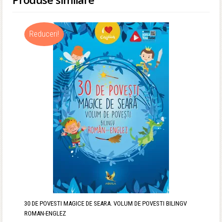
a
este:
fost:
35,12 lei.
Reduceri!
43,90 lei.
30 DE POVESTI MAGICE DE SEARA. VOLUM DE POVESTI BILINGV
ROMAN-ENGLEZ