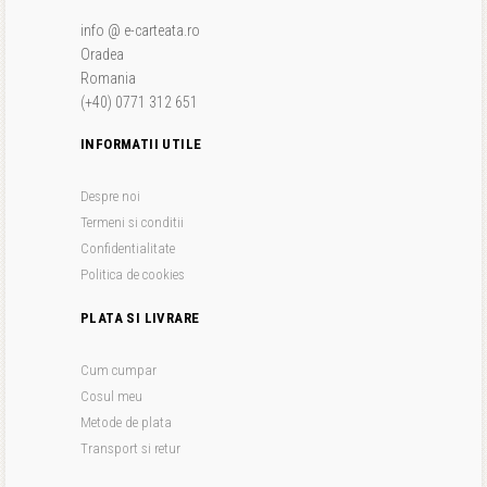
info @ e-carteata.ro
Oradea
Romania
(+40) 0771 312 651
INFORMATII UTILE
Despre noi
Termeni si conditii
Confidentialitate
Politica de cookies
PLATA SI LIVRARE
Cum cumpar
Cosul meu
Metode de plata
Transport si retur