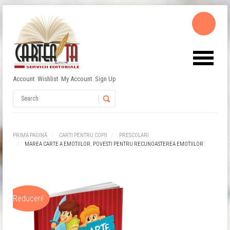
Account
Wishlist
My Account
Sign Up
Username
Password
PRIMA PAGINĂ
CARTI PENTRU COPII
PRESCOLARI
MAREA CARTE A EMOTIILOR. POVESTI PENTRU RECUNOASTEREA EMOTIILOR
Remember Me
Reduceri!