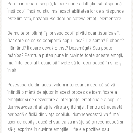
Pare o întrebare simplă, la care orice adult știe să răspundă.
Însă copiii încă nu știu, mai exact abilitatea lor de a răspunde
este limitată, bazându-se doar pe câteva emoții elementare.
De multe ori părinți își privesc copiii și văd doar „istericaleˮ.
Dar oare de ce se comportă copilul așa? Îi e somn? E obosit?
Flămând? Îl doare ceva? E trist? Dezamăgit? Sau poate
mânios? Pentru a putea pune în cuvinte toate aceste emoții,
mai întâi copilul trebuie să învețe să le recunoască în sine și
în alții.
Povestioarele din acest volum interesant încearcă să vă
întindă o mână de ajutor în acest proces de identificare a
emoțiilor și de dezvoltare a inteligenței emoționale a copiilor
dumneavoastră aflați la vârsta grădiniței. Pentru că această
perioadă dificilă din viața copilului dumneavoastră va fi mai
ușor de depășit dacă el sau ea va învăța să-și recunoască și
să-și exprime în cuvinte emoțiile – fie ele pozitive sau