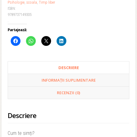
Psihologie
,
scoala
,
Timp liber
ISBN:
9789737149305
.
Partajează:
DESCRIERE
INFORMAȚII SUPLIMENTARE
RECENZII (0)
Descriere
Cum te simți?