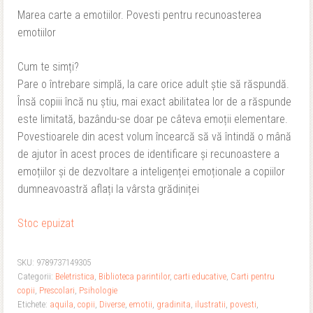
inițial
curent
Marea carte a emotiilor. Povesti pentru recunoasterea
emotiilor
a
este:
fost:
52,00 lei.
Cum te simți?
Pare o întrebare simplă, la care orice adult știe să răspundă.
65,00 lei.
Însă copiii încă nu știu, mai exact abilitatea lor de a răspunde
este limitată, bazându-se doar pe câteva emoții elementare.
Povestioarele din acest volum încearcă să vă întindă o mână
de ajutor în acest proces de identificare și recunoastere a
emoțiilor și de dezvoltare a inteligenței emoționale a copiilor
dumneavoastră aflați la vârsta grădiniței
Stoc epuizat
SKU:
9789737149305
Categorii:
Beletristica
,
Biblioteca parintilor
,
carti educative
,
Carti pentru
copii
,
Prescolari
,
Psihologie
Etichete:
aquila
,
copii
,
Diverse
,
emotii
,
gradinita
,
ilustratii
,
povesti
,