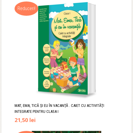
Reduceri!
MAT, EMA, TICĂ ŞI EU ÎN VACANŢĂ . CAIET CU ACTIVITĂŢI
INTEGRATE PENTRU CLASA I
Prețul
Prețul
21,50
lei
inițial
curent