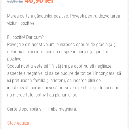
46,90
lei
62,90
lei
inițial
curent
Marea carte a gândurilor pozitive. Povesti pentru dezvoltarea
viziunii pozitive
a
este:
fost:
46,90 lei.
Fii pozitiv! Dar cum?
Poveștile din acest volum le vorbesc copiilor de grădiniță și
62,90 lei.
celor mai mici dintre școlari despre importanța gândirii
pozitive.
Scopul nostru este să îi învățăm pe copii nu să neglijeze
aspectele negative, ci să se bucure de tot ce îi înconjoară, să
își prețuiască familia și prietenii, să încerce plini de
îndrăzneală lucruri noi și să persevereze chiar și atunci când
nu merge totul potrivit cu planurile lor.
Carte disponibila si in limba maghiara.
Stoc epuizat