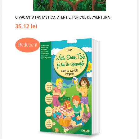
O VACANTA FANTASTICA. ATENTIE, PERICOL DE AVENTURA!
Prețul
Prețul
35,12
lei
inițial
curent
Reduceri!
a
este:
fost:
35,12 lei.
43,90 lei.