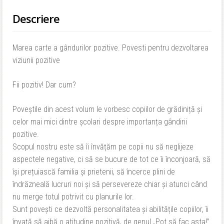
Descriere
Marea carte a gândurilor pozitive. Povesti pentru dezvoltarea
viziunii pozitive
Fii pozitiv! Dar cum?
Poveștile din acest volum le vorbesc copiilor de grădiniță și
celor mai mici dintre școlari despre importanța gândirii
pozitive.
Scopul nostru este să îi învățăm pe copii nu să neglijeze
aspectele negative, ci să se bucure de tot ce îi înconjoară, să
își prețuiască familia și prietenii, să încerce plini de
îndrăzneală lucruri noi și să persevereze chiar și atunci când
nu merge totul potrivit cu planurile lor.
Sunt povești ce dezvoltă personalitatea și abilitățile copiilor, îi
învață să aibă o atitudine pozitivă, de genul „Pot să fac asta!”