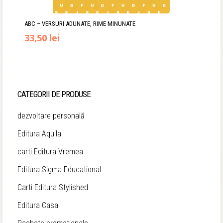
ABC – VERSURI ADUNATE, RIME MINUNATE
Prețul
Prețul
33,50
lei
inițial
curent
a
este:
fost:
33,50 lei.
CATEGORII DE PRODUSE
36,90 lei.
dezvoltare personală
Editura Aquila
carti Editura Vremea
Editura Sigma Educational
Carti Editura Stylished
Editura Casa