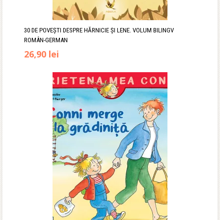
30 DE POVEȘTI DESPRE HĂRNICIE ȘI LENE. VOLUM BILINGV
ROMÂN-GERMAN
Prețul
Prețul
26,90
lei
inițial
curent
a
este:
fost:
26,90 lei.
31,90 lei.