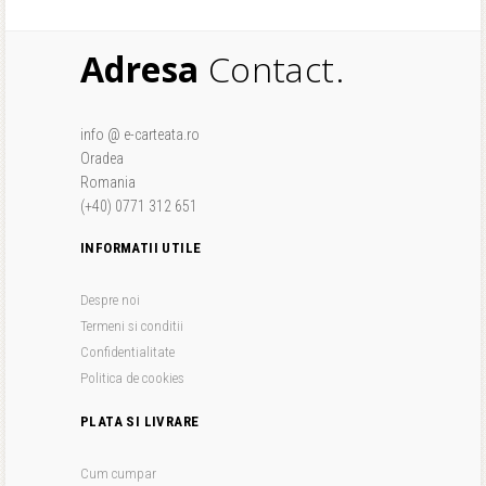
Adresa
Contact.
info @ e-carteata.ro
Oradea
Romania
(+40) 0771 312 651
INFORMATII UTILE
Despre noi
Termeni si conditii
Confidentialitate
Politica de cookies
PLATA SI LIVRARE
Cum cumpar