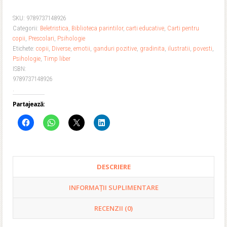
SKU:
9789737148926
Categorii:
Beletristica
,
Biblioteca parintilor
,
carti educative
,
Carti pentru
copii
,
Prescolari
,
Psihologie
Etichete:
copii
,
Diverse
,
emotii
,
ganduri pozitive
,
gradinita
,
ilustratii
,
povesti
,
Psihologie
,
Timp liber
ISBN:
9789737148926
.
Partajează:
DESCRIERE
INFORMAȚII SUPLIMENTARE
RECENZII (0)