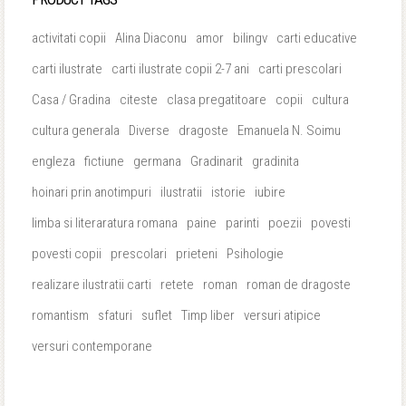
activitati copii
Alina Diaconu
amor
bilingv
carti educative
carti ilustrate
carti ilustrate copii 2-7 ani
carti prescolari
Casa / Gradina
citeste
clasa pregatitoare
copii
cultura
cultura generala
Diverse
dragoste
Emanuela N. Soimu
engleza
fictiune
germana
Gradinarit
gradinita
hoinari prin anotimpuri
ilustratii
istorie
iubire
limba si literaratura romana
paine
parinti
poezii
povesti
povesti copii
prescolari
prieteni
Psihologie
realizare ilustratii carti
retete
roman
roman de dragoste
romantism
sfaturi
suflet
Timp liber
versuri atipice
versuri contemporane