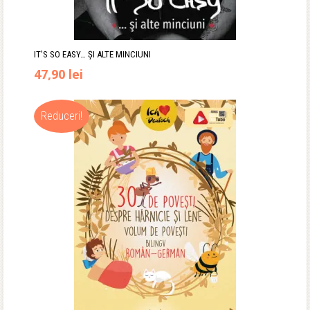
IT’S SO EASY… ȘI ALTE MINCIUNI
Prețul
Prețul
47,90
lei
inițial
curent
Reduceri!
a
este:
fost:
47,90 lei.
59,90 lei.