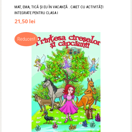
MAT, EMA, TICĂ ŞI EU ÎN VACANŢĂ . CAIET CU ACTIVITĂŢI
INTEGRATE PENTRU CLASA I
Prețul
Prețul
21,50
lei
inițial
curent
Reduceri!
a
este:
fost:
21,50 lei.
24,00 lei.