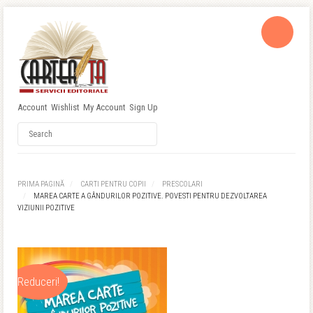
Account
Wishlist
My Account
Sign Up
Username
Password
PRIMA PAGINĂ
CARTI PENTRU COPII
PRESCOLARI
MAREA CARTE A GÂNDURILOR POZITIVE. POVESTI PENTRU DEZVOLTAREA
Remember Me
VIZIUNII POZITIVE
Reduceri!