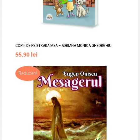
COPIII DE PE STRADA MEA – ADRIANA MONICA GHEORGHIU
Prețul
Prețul
55,90
lei
inițial
curent
Reduceri!
a
este:
fost:
55,90 lei.
67,00 lei.