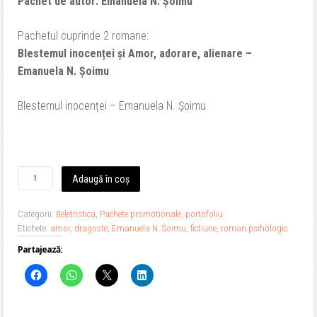
Pachet de autor: Emanuela N. Șoimu
a
este:
Pachetul cuprinde 2 romane:
fost:
89,90 lei.
Blestemul inocenței și Amor, adorare, alienare –
Emanuela N. Șoimu
157,80 lei.
Blestemul inocenței – Emanuela N. Șoimu
Cantitate
Adaugă în coș
Pachet
de
Categorii:
Beletristica
,
Pachete promotionale
,
portofoliu
autor:
Etichete:
amor
,
dragoste
,
Emanuela N. Soimu
,
fictiune
,
roman psihologic
Emanuela
N.
Partajează:
Șoimu