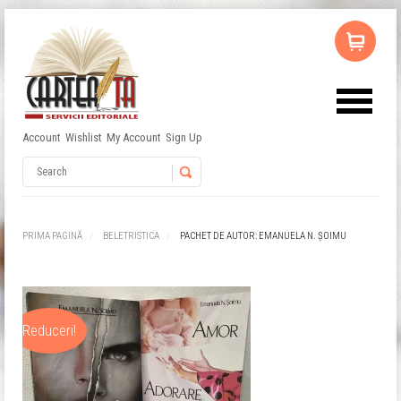
Account
Wishlist
My Account
Sign Up
Nu ai niciun produs în coș.
Username
Password
PRIMA PAGINĂ
BELETRISTICA
PACHET DE AUTOR: EMANUELA N. ȘOIMU
Remember Me
Reduceri!