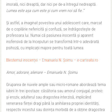
imorală, nici dreaptă, dar nici pe de-a întregul nedreaptă.
Lumea este așa cum este și cum vrem noi să fie
…”
Și astfel, a imaginat povestea unui adolescent care, marcat
de o copilărie nefericită și confuză, se îndrăgostește de
profesoara lui. Numai că pasiunea inocentă și aparent
inofensivă de la începuturi se transformă într-o adevărată
psihoză, cu implicații majore pentru toată lumea.
Blestemul inocenței – Emanuela N. Șoimu – e-carteata.ro
Amor, adorare, alienare – Emanuela N. Șoimu
Gruparea de nuvele ample sau micro-romane abordează tema
iubirii în trei ipostaze: căsătoria sau amorul conjugal, proteic
și eroziv, adulterul sau dragostea interzisă, implicând
venerarea ființei dragi până la anihilarea propriei identități,
respectiv incestul sau dorința morbidă de a obține dragostea