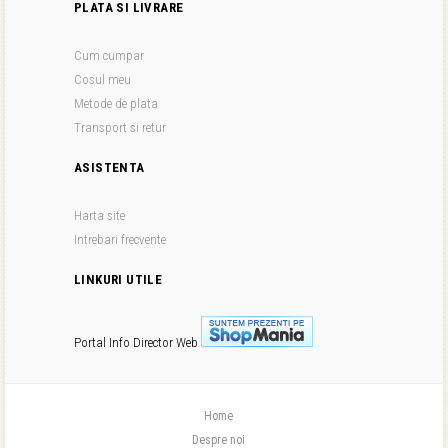
PLATA SI LIVRARE
Cum cumpar
Cosul meu
Metode de plata
Transport si retur
ASISTENTA
Harta site
Intrebari frecvente
LINKURI UTILE
Portal Info
Director Web
Home
Despre noi