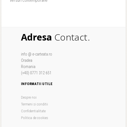
versuri contemporane
Adresa
Contact.
info @ e-carteata.ro
Oradea
Romania
(+40) 0771 312 651
INFORMATII UTILE
Despre noi
Termeni si conditii
Confidentialitate
Politica de cookies