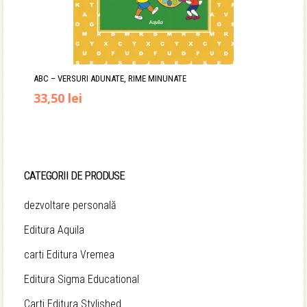
ABC – VERSURI ADUNATE, RIME MINUNATE
Prețul
Prețul
33,50
lei
inițial
curent
a
este:
fost:
33,50 lei.
CATEGORII DE PRODUSE
36,90 lei.
dezvoltare personală
Editura Aquila
carti Editura Vremea
Editura Sigma Educational
Carti Editura Stylished