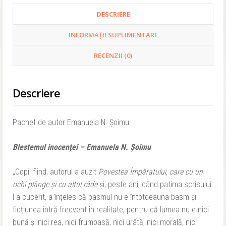
DESCRIERE
INFORMAȚII SUPLIMENTARE
RECENZII (0)
Descriere
Pachet de autor Emanuela N. Șoimu
Blestemul inocenței – Emanuela N. Șoimu
„Copil fiind, autorul a auzit
Povestea Împăratului, care cu un
ochi plânge și cu altul râde
și, peste ani, când patima scrisului
l-a cucerit, a înțeles că basmul nu e întotdeauna basm și
ficțiunea intră frecvent în realitate, pentru că lumea nu e nici
bună și nici rea, nici frumoasă, nici urâtă, nici morală, nici