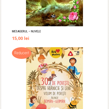
MESAGERUL – NUVELE
Prețul
Prețul
15,00
lei
inițial
curent
Reduceri!
a
este:
fost:
15,00 lei.
24,90 lei.