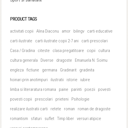
PRODUCT TAGS
activitati copii
Alina Diaconu
amor
bilingv
carti educative
carti ilustrate
carti ilustrate copii 2-7 ani
carti prescolari
Casa / Gradina
citeste
clasa pregatitoare
copii
cultura
cultura generala
Diverse
dragoste
Emanuela N. Soimu
engleza
fictiune
germana
Gradinarit
gradinita
hoinari prin anotimpuri
ilustratii
istorie
iubire
limba si literaratura romana
paine
parinti
poezii
povesti
povesti copii
prescolari
prieteni
Psihologie
realizare ilustratii carti
retete
roman
roman de dragoste
romantism
sfaturi
suflet
Timp liber
versuri atipice