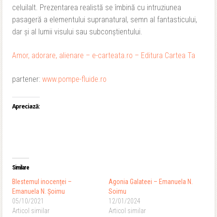
celuilalt. Prezentarea realistă se îmbină cu intruziunea
pasageră a elementului supranatural, semn al fantasticului,
dar și al lumii visului sau subconștientului.
Amor, adorare, alienare – e-carteata.ro – Editura Cartea Ta
partener:
www.pompe-fluide.ro
Apreciază:
Similare
Blestemul inocenței –
Agonia Galateei – Emanuela N.
Emanuela N. Șoimu
Soimu
05/10/2021
12/01/2024
Articol similar
Articol similar