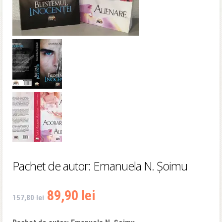
Pachet de autor: Emanuela N. Șoimu
Prețul
Prețul
89,90
lei
157,80
lei
inițial
curent