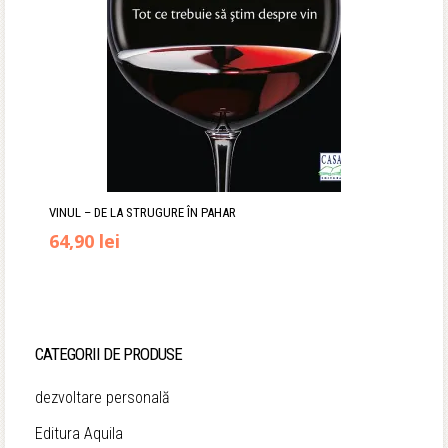
VINUL – DE LA STRUGURE ÎN PAHAR
Prețul
Prețul
64,90
lei
inițial
curent
a
este:
fost:
64,90 lei.
CATEGORII DE PRODUSE
76,00 lei.
dezvoltare personală
Editura Aquila