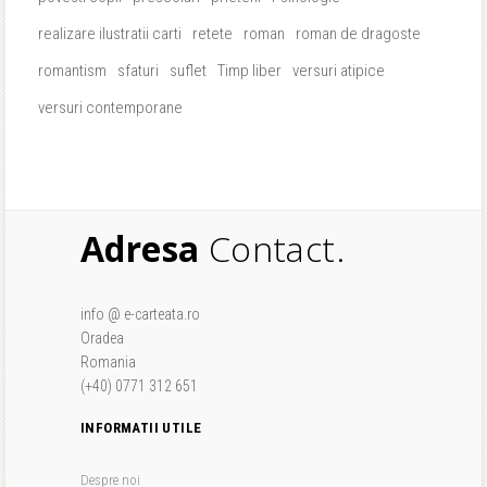
realizare ilustratii carti
retete
roman
roman de dragoste
romantism
sfaturi
suflet
Timp liber
versuri atipice
versuri contemporane
Adresa
Contact.
info @ e-carteata.ro
Oradea
Romania
(+40) 0771 312 651
INFORMATII UTILE
Despre noi