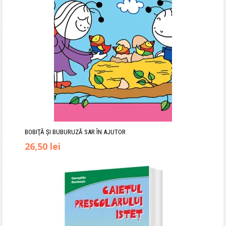
39,90 lei.
BOBIŢĂ ŞI BUBURUZĂ SAR ÎN AJUTOR
Prețul
Prețul
26,50
lei
inițial
curent
a
este:
fost:
26,50 lei.
34,90 lei.