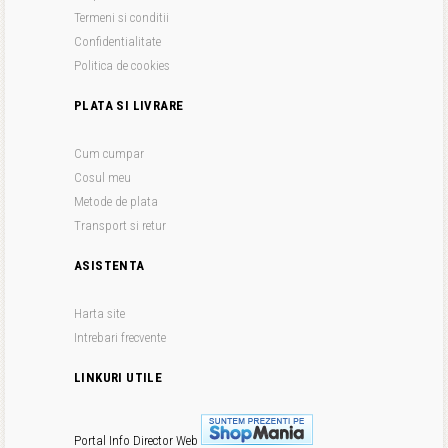
Termeni si conditii
Confidentialitate
Politica de cookies
PLATA SI LIVRARE
Cum cumpar
Cosul meu
Metode de plata
Transport si retur
ASISTENTA
Harta site
Intrebari frecvente
LINKURI UTILE
Portal Info
Director Web