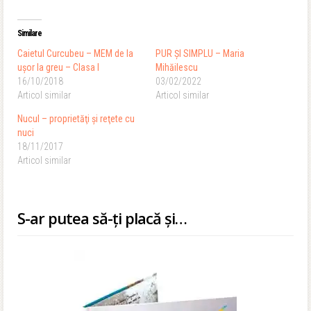
Similare
Caietul Curcubeu – MEM de la
PUR ȘI SIMPLU – Maria
ușor la greu – Clasa I
Mihăilescu
16/10/2018
03/02/2022
Articol similar
Articol similar
Nucul – proprietăţi şi reţete cu
nuci
18/11/2017
Articol similar
S-ar putea să-ți placă și…