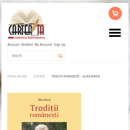
Account
Wishlist
My Account
Sign Up
Nu ai niciun produs în coș.
Username
Password
PRIMA PAGINĂ
DIVERSE
TRADITII ROMANESTI – ALINA MARIA
Remember Me