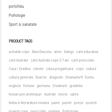
portofoliu
Psihologie
Sport si sanatate
PRODUCT TAGS
activitati copii
Alina Diaconu
amor
bilingv
carti educative
carti ilustrate
carti ilustrate copii 2-7 ani
carti prescolari
Casa / Gradina
citeste
clasa pregatitoare
copii
cultura
cultura generala
Diverse
dragoste
Emanuela N. Soimu
engleza
fictiune
germana
Gradinarit
gradinita
hoinari prin anotimpuri
ilustratii
istorie
iubire
limba si literaratura romana
paine
parinti
poezii
povesti
povesti copii
prescolari
prieteni
Psihologie