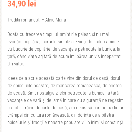
34,90
lei
Traditii romanesti – Alina Maria
Odată cu trecerea timpului, amintirile pălesc și nu mai
evocăm copilăria, lucrurile simple ale vieții. Îmi aduc aminte
cu bucurie de copilărie, de vacanțele petrecute la bunica, la
țară, când viața agitată de acum îmi părea un vis îndepărtat
din viitor.
Ideea de a scrie această carte vine din dorul de casă, dorul
de obiceiurile noastre, de mâncarea românească, de prietenii
de acasă. Simt nostalgia zilelor petrecute la bunica, la țară,
vacanțele de vară și de iarnă în care cu siguranță ne regăsim
cu toții. Trăind departe de casă, am decis să pun pe hârtie un
crâmpei din cultura românească, din dorința de a păstra
obiceiurile și tradițiile noastre populare vii în inimi și conștiință.