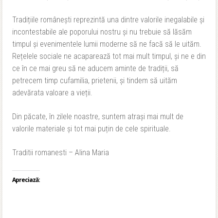
Tradițiile românești reprezintă una dintre valorile inegalabile și
incontestabile ale poporului nostru și nu trebuie să lăsăm
timpul și evenimentele lumii moderne să ne facă să le uităm.
Rețelele sociale ne acaparează tot mai mult timpul, și ne e din
ce în ce mai greu să ne aducem aminte de tradiții, să
petrecem timp cufamilia, prietenii, și tindem să uităm
adevărata valoare a vieții.
Din păcate, în zilele noastre, suntem atrași mai mult de
valorile materiale și tot mai puțin de cele spirituale.
Traditii romanesti – Alina Maria
Apreciază: