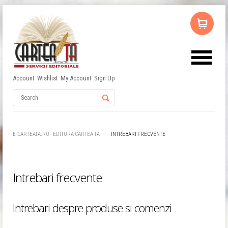
Account
Wishlist
My Account
Sign Up
Username
Password
E-CARTEATA.RO - EDITURA CARTEA TA
INTREBARI FRECVENTE
Remember Me
Intrebari frecvente
Intrebari despre produse si comenzi