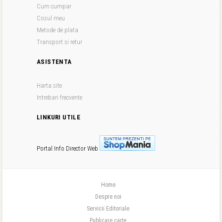
Cum cumpar
Cosul meu
Metode de plata
Transport si retur
ASISTENTA
Harta site
Intrebari frecvente
LINKURI UTILE
Portal Info
Director Web
Home
Despre noi
Servicii Editoriale
Publicare carte