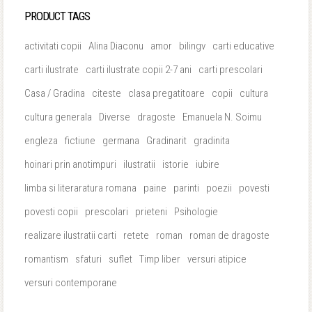
PRODUCT TAGS
activitati copii
Alina Diaconu
amor
bilingv
carti educative
carti ilustrate
carti ilustrate copii 2-7 ani
carti prescolari
Casa / Gradina
citeste
clasa pregatitoare
copii
cultura
cultura generala
Diverse
dragoste
Emanuela N. Soimu
engleza
fictiune
germana
Gradinarit
gradinita
hoinari prin anotimpuri
ilustratii
istorie
iubire
limba si literaratura romana
paine
parinti
poezii
povesti
povesti copii
prescolari
prieteni
Psihologie
realizare ilustratii carti
retete
roman
roman de dragoste
romantism
sfaturi
suflet
Timp liber
versuri atipice
versuri contemporane