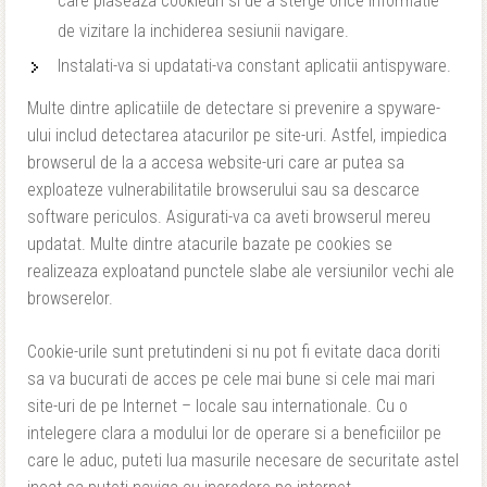
care plaseaza cookieuri si de a sterge orice informatie
de vizitare la inchiderea sesiunii navigare.
Instalati-va si updatati-va constant aplicatii antispyware.
Multe dintre aplicatiile de detectare si prevenire a spyware-
ului includ detectarea atacurilor pe site-uri. Astfel, impiedica
browserul de la a accesa website-uri care ar putea sa
exploateze vulnerabilitatile browserului sau sa descarce
software periculos. Asigurati-va ca aveti browserul mereu
updatat. Multe dintre atacurile bazate pe cookies se
realizeaza exploatand punctele slabe ale versiunilor vechi ale
browserelor.
Cookie-urile sunt pretutindeni si nu pot fi evitate daca doriti
sa va bucurati de acces pe cele mai bune si cele mai mari
site-uri de pe Internet – locale sau internationale. Cu o
intelegere clara a modului lor de operare si a beneficiilor pe
care le aduc, puteti lua masurile necesare de securitate astel