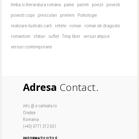
limba si literaratura romana
paine
parinti
poezii
povesti
povesti copii
prescolari
prieteni
Psihologie
realizare ilustratii carti
retete
roman
roman de dragoste
romantism
sfaturi
suflet
Timp liber
versuri atipice
versuri contemporane
Adresa
Contact.
info @ e-carteata.ro
Oradea
Romania
(+40) 0771 312 651
INFORMATII UTILE