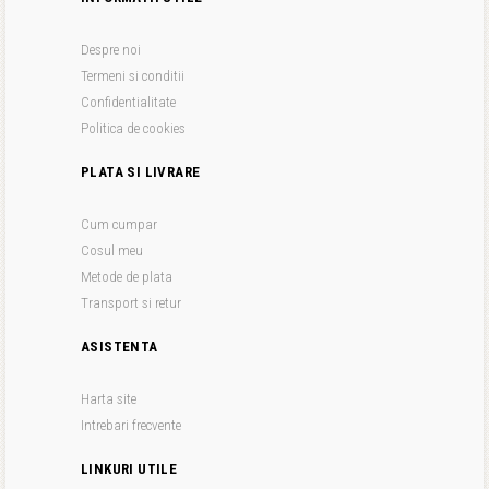
Despre noi
Termeni si conditii
Confidentialitate
Politica de cookies
PLATA SI LIVRARE
Cum cumpar
Cosul meu
Metode de plata
Transport si retur
ASISTENTA
Harta site
Intrebari frecvente
LINKURI UTILE