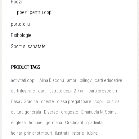
Poezii
poezii pentru copii
portofoliu
Psihologie
Sport si sanatate
PRODUCT TAGS
activitati copii
Alina Diaconu
amor
bilingv
carti educative
carti ilustrate
carti ilustrate copii 2-7 ani
carti prescolari
Casa / Gradina
citeste
clasa pregatitoare
copii
cultura
cultura generala
Diverse
dragoste
Emanuela N. Soimu
engleza
fictiune
germana
Gradinarit
gradinita
hoinari prin anotimpuri
ilustratii
istorie
iubire