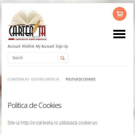
Account
Wishlist
My Account
Sign Up
Username
Password
E-CARTEATA.RO - EDITURA CARTEA TA
POLITICA DE COOKIES
Remember Me
Politica de Cookies
Site-ul http://e-carteata.ro utilizeaza cookie-uri.