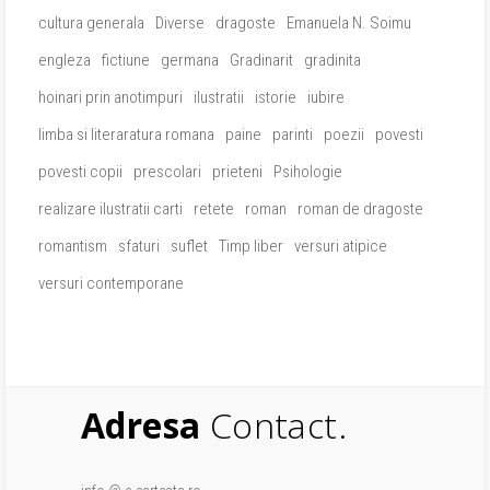
cultura generala
Diverse
dragoste
Emanuela N. Soimu
engleza
fictiune
germana
Gradinarit
gradinita
hoinari prin anotimpuri
ilustratii
istorie
iubire
limba si literaratura romana
paine
parinti
poezii
povesti
povesti copii
prescolari
prieteni
Psihologie
realizare ilustratii carti
retete
roman
roman de dragoste
romantism
sfaturi
suflet
Timp liber
versuri atipice
versuri contemporane
Adresa
Contact.