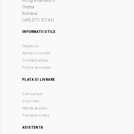
info @ e-carteata.ro
Oradea
Romania
(+40) 0771 312 651
INFORMATII UTILE
Despre noi
Termeni si conditii
Confidentialitate
Politica de cookies
PLATA SI LIVRARE
Cum cumpar
Cosul meu
Metode de plata
Transport si retur
ASISTENTA