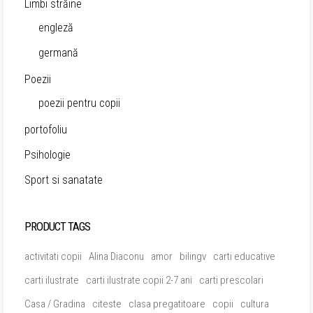
Limbi străine
engleză
germană
Poezii
poezii pentru copii
portofoliu
Psihologie
Sport si sanatate
PRODUCT TAGS
activitati copii
Alina Diaconu
amor
bilingv
carti educative
carti ilustrate
carti ilustrate copii 2-7 ani
carti prescolari
Casa / Gradina
citeste
clasa pregatitoare
copii
cultura