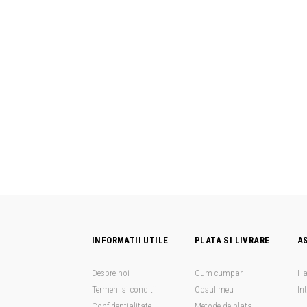
INFORMATII UTILE
PLATA SI LIVRARE
A
Despre noi
Cum cumpar
Ha
Termeni si conditii
Cosul meu
In
Confidentialitate
Metode de plata