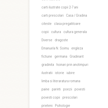
carti ilustrate copii 2-7 ani
carti prescolari
Casa / Gradina
citeste
clasa pregatitoare
copii
cultura
cultura generala
Diverse
dragoste
Emanuela N. Soimu
engleza
fictiune
germana
Gradinarit
gradinita
hoinari prin anotimpuri
ilustratii
istorie
iubire
limba si literaratura romana
paine
parinti
poezii
povesti
povesti copii
prescolari
prieteni
Psihologie