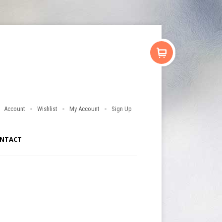
Account
Wishlist
My Account
Sign Up
NTACT