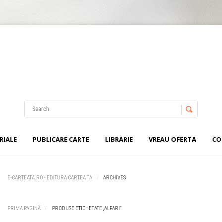
Username
Password
RIALE
PUBLICARE CARTE
LIBRARIE
VREAU OFERTA
CO
Remember Me
E-CARTEATA.RO - EDITURA CARTEA TA
ARCHIVES
PRIMA PAGINĂ
PRODUSE ETICHETATE „ALFARI”