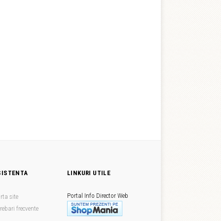
SISTENTA
LINKURI UTILE
Portal Info
Director Web
rta site
trebari frecvente