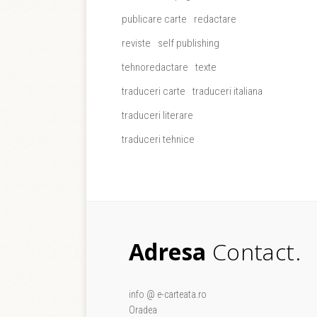
publicare carte
redactare
reviste
self publishing
tehnoredactare
texte
traduceri carte
traduceri italiana
traduceri literare
traduceri tehnice
Adresa
Contact.
info @ e-carteata.ro
Oradea