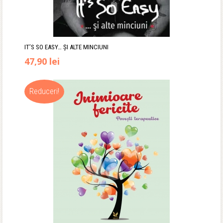
IT’S SO EASY… ȘI ALTE MINCIUNI
Prețul
Prețul
47,90
lei
inițial
curent
Reduceri!
a
este:
fost:
47,90 lei.
59,90 lei.