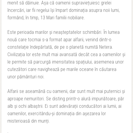
menit să dăinuie. Așa că oamenii supraviețuiesc grelei
încercări, iar fii regelui își împart dominația asupra noii lumi,
formând, în timp, 13 Mari familii nobiliare.
Este perioada marilor și neașteptatelor schimbări. În lumea
nouă care tocmai s-a format apar alfarii, venind dintr-o
constelație îndepărtată, de pe o planetă numită Netera.
Civilizația lor este mult mai avansată decât cea a oamenilor și
le permite să parcurgă imensitatea spațiului, asemenea unor
cutezători care navighează pe marile oceane în căutarea
unor pământuri noi.
Alfarii se aseamănă cu oamenii, dar sunt mult mai puternici și
aproape nemuritori. Se disting printr-o alură impunătoare, păr
alb și ochi albaștrii. Ei sunt adevărații conducători ai lumii, ai
oamenilor, exercitându-și dominația din așezarea lor
misterioasă din munți.