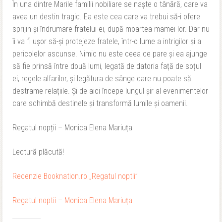
În una dintre Marile familii nobiliare se naște o tânără, care va
avea un destin tragic. Ea este cea care va trebui să-i ofere
sprijin și îndrumare fratelui ei, după moartea mamei lor. Dar nu
îi va fi ușor să-și protejeze fratele, într-o lume a intrigilor și a
pericolelor ascunse. Nimic nu este ceea ce pare și ea ajunge
să fie prinsă între două lumi, legată de datoria față de soțul
ei, regele alfarilor, și legătura de sânge care nu poate să
destrame relațiile. Și de aici începe lungul șir al evenimentelor
care schimbă destinele și transformă lumile și oamenii.
Regatul nopții – Monica Elena Mariuța
Lectură plăcută!
Recenzie Booknation.ro „Regatul noptii”
Regatul noptii – Monica Elena Mariuța