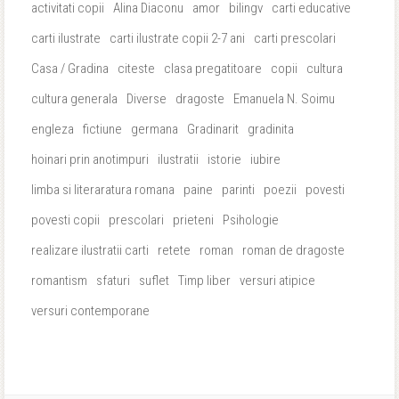
activitati copii
Alina Diaconu
amor
bilingv
carti educative
carti ilustrate
carti ilustrate copii 2-7 ani
carti prescolari
Casa / Gradina
citeste
clasa pregatitoare
copii
cultura
cultura generala
Diverse
dragoste
Emanuela N. Soimu
engleza
fictiune
germana
Gradinarit
gradinita
hoinari prin anotimpuri
ilustratii
istorie
iubire
limba si literaratura romana
paine
parinti
poezii
povesti
povesti copii
prescolari
prieteni
Psihologie
realizare ilustratii carti
retete
roman
roman de dragoste
romantism
sfaturi
suflet
Timp liber
versuri atipice
versuri contemporane