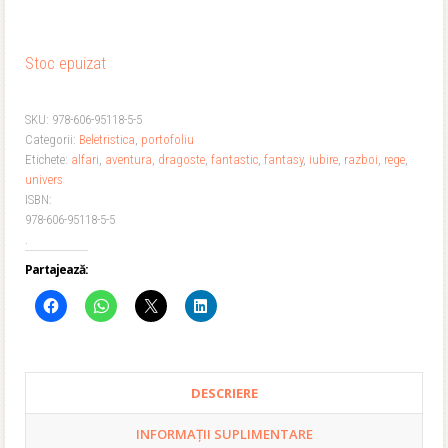
Stoc epuizat
SKU:
978-606-95118-5-5
Categorii:
Beletristica
,
portofoliu
Etichete:
alfari
,
aventura
,
dragoste
,
fantastic
,
fantasy
,
iubire
,
razboi
,
rege
,
univers
ISBN:
978-606-95118-5-5
.
Partajează:
DESCRIERE
INFORMAȚII SUPLIMENTARE