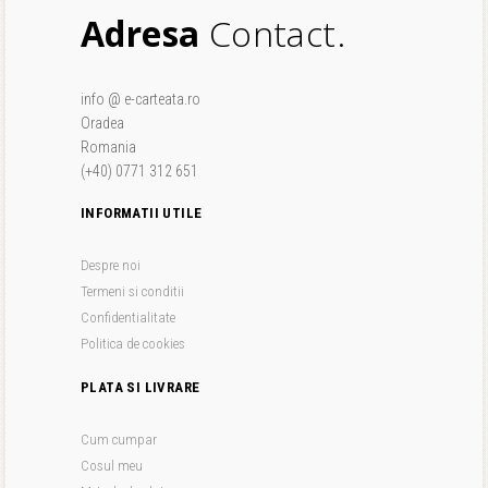
Adresa
Contact.
info @ e-carteata.ro
Oradea
Romania
(+40) 0771 312 651
INFORMATII UTILE
Despre noi
Termeni si conditii
Confidentialitate
Politica de cookies
PLATA SI LIVRARE
Cum cumpar
Cosul meu