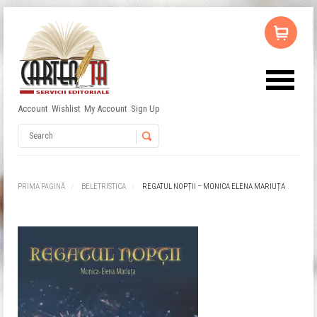
Account
Wishlist
My Account
Sign Up
Username
Password
PRIMA PAGINĂ
BELETRISTICA
REGATUL NOPȚII – MONICA ELENA MARIUȚA
Remember Me