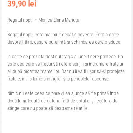
39,90
lei
Regatul nopții – Monica Elena Mariuța
Regatul nopții este mai mult decât o poveste. Este o carte
despre trăire, despre suferință și schimbarea care o aduce.
În carte se prezintă destinul tragic al unei tinere prințese. Ea
este cea care va trebui să-i ofere sprijin și îndrumare fratelui
ei, după moartea mamei lor. Dar nu îi va fi ușor să-și protejeze
fratele, într-o lume a intrigilor și a pericolelor ascunse.
Nimic nu este ceea ce pare și ea ajunge să fie prinsă între
două lumi, legată de datoria față de soțul ei și legătura de
sânge care nu poate să destrame relațiile.