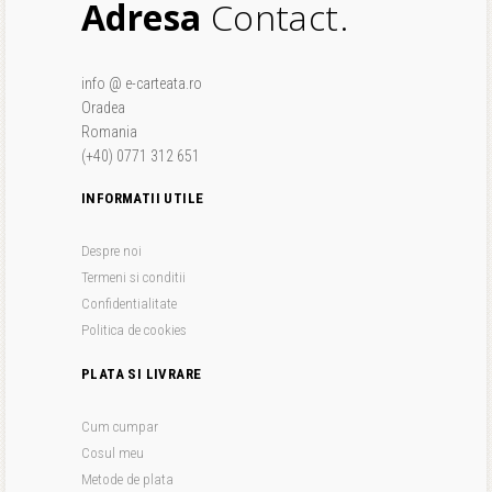
Adresa
Contact.
info @ e-carteata.ro
Oradea
Romania
(+40) 0771 312 651
INFORMATII UTILE
Despre noi
Termeni si conditii
Confidentialitate
Politica de cookies
PLATA SI LIVRARE
Cum cumpar
Cosul meu
Metode de plata