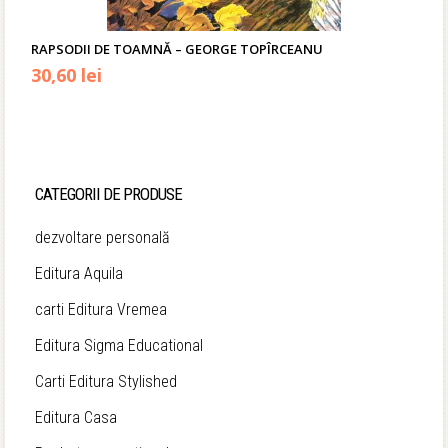
RAPSODII DE TOAMNĂ – GEORGE TOPÎRCEANU
Prețul
Prețul
30,60
lei
inițial
curent
a
este:
fost:
30,60 lei.
CATEGORII DE PRODUSE
34,00 lei.
dezvoltare personală
Editura Aquila
carti Editura Vremea
Editura Sigma Educational
Carti Editura Stylished
Editura Casa