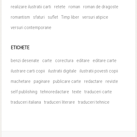
realizare ilustratii carti
retete
roman
roman de dragoste
romantism
sfaturi
suflet
Timp liber
versuri atipice
versuri contemporane
ETICHETE
benzi desenate
carte
corectura
editare
editare carte
ilustrare carti copii
ilustratii digitale
ilustratii povesti copii
machetare
paginare
publicare carte
redactare
reviste
self publishing
tehnoredactare
texte
traduceri carte
traduceri italiana
traduceri literare
traduceri tehnice