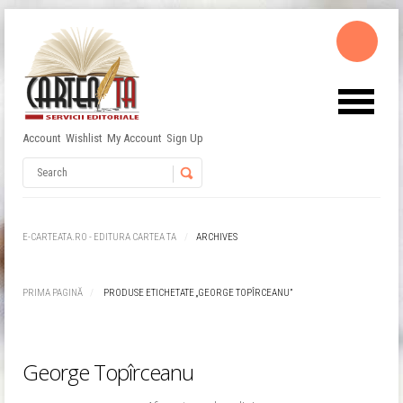
Account
Wishlist
My Account
Sign Up
Username
Password
E-CARTEATA.RO - EDITURA CARTEA TA
ARCHIVES
Remember Me
PRIMA PAGINĂ
PRODUSE ETICHETATE „GEORGE TOPÎRCEANU”
George Topîrceanu