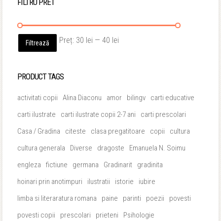
FILTRU PRET
Preț
Preț
Preț:
30 lei
—
40 lei
Filtrează
minim
maxim
PRODUCT TAGS
activitati copii
Alina Diaconu
amor
bilingv
carti educative
carti ilustrate
carti ilustrate copii 2-7 ani
carti prescolari
Casa / Gradina
citeste
clasa pregatitoare
copii
cultura
cultura generala
Diverse
dragoste
Emanuela N. Soimu
engleza
fictiune
germana
Gradinarit
gradinita
hoinari prin anotimpuri
ilustratii
istorie
iubire
limba si literaratura romana
paine
parinti
poezii
povesti
povesti copii
prescolari
prieteni
Psihologie