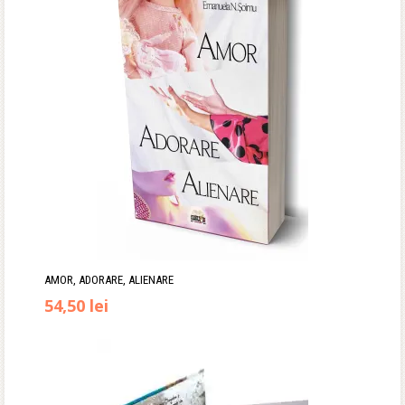
AMOR, ADORARE, ALIENARE
Prețul
Prețul
54,50
lei
inițial
curent
a
este:
fost:
54,50 lei.