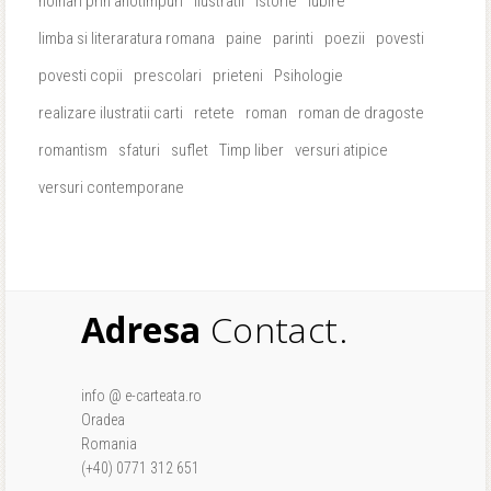
hoinari prin anotimpuri
ilustratii
istorie
iubire
limba si literaratura romana
paine
parinti
poezii
povesti
povesti copii
prescolari
prieteni
Psihologie
realizare ilustratii carti
retete
roman
roman de dragoste
romantism
sfaturi
suflet
Timp liber
versuri atipice
versuri contemporane
Adresa
Contact.
info @ e-carteata.ro
Oradea
Romania
(+40) 0771 312 651