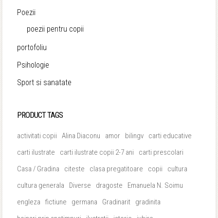
Poezii
poezii pentru copii
portofoliu
Psihologie
Sport si sanatate
PRODUCT TAGS
activitati copii
Alina Diaconu
amor
bilingv
carti educative
carti ilustrate
carti ilustrate copii 2-7 ani
carti prescolari
Casa / Gradina
citeste
clasa pregatitoare
copii
cultura
cultura generala
Diverse
dragoste
Emanuela N. Soimu
engleza
fictiune
germana
Gradinarit
gradinita