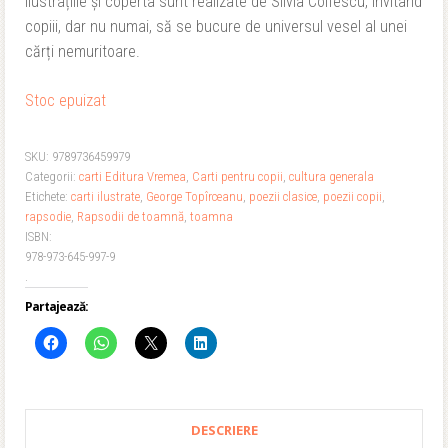
Ilustrațiile și coperta sunt realizate de Silvia Colfescu, invitând
34,00 lei.
copiii, dar nu numai, să se bucure de universul vesel al unei
cărți nemuritoare.
Stoc epuizat
SKU:
9789736459979
Categorii:
carti Editura Vremea
,
Carti pentru copii
,
cultura generala
Etichete:
carti ilustrate
,
George Topîrceanu
,
poezii clasice
,
poezii copii
,
rapsodie
,
Rapsodii de toamnă
,
toamna
ISBN:
978-973-645-997-9
.
Partajează:
DESCRIERE