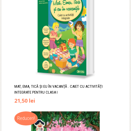
MAT, EMA, TICĂ ŞI EU ÎN VACANŢĂ . CAIET CU ACTIVITĂŢI
INTEGRATE PENTRU CLASA I
Prețul
Prețul
21,50
lei
inițial
curent
Reduceri!
a
este: