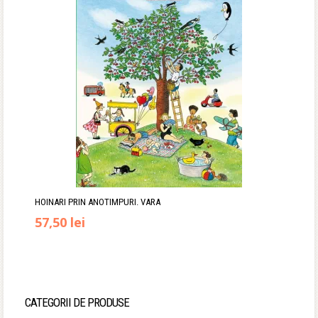
HOINARI PRIN ANOTIMPURI. VARA
Prețul
Prețul
57,50
lei
inițial
curent
a
este:
fost:
57,50 lei.
CATEGORII DE PRODUSE