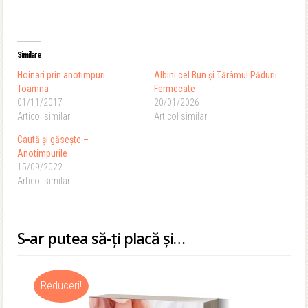
Similare
Hoinari prin anotimpuri.
Albini cel Bun și Tărâmul Pădurii
Toamna
Fermecate
01/11/2017
20/01/2026
Articol similar
Articol similar
Caută și găsește –
Anotimpurile
15/09/2022
Articol similar
S-ar putea să-ți placă și…
Reduceri!