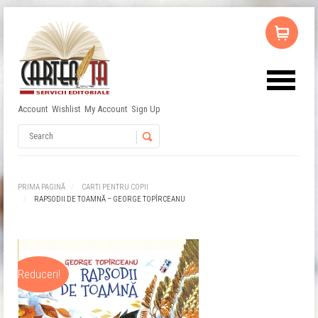
Account
Wishlist
My Account
Sign Up
Username
Password
PRIMA PAGINĂ
CARTI PENTRU COPII
RAPSODII DE TOAMNĂ – GEORGE TOPÎRCEANU
Remember Me
Reduceri!