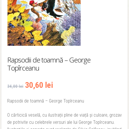
Rapsodii de toamnă – George
Topîrceanu
Prețul
Prețul
30,60
lei
34,00
lei
inițial
curent
Rapsodii de toamnă – George Topîrceanu
a
este:
O cărticică veselă, cu ilustrații pline de viață și culoare, grozav
fost:
30,60 lei.
de potrivite cu celebrele versuri ale lui George Topîrceanu.