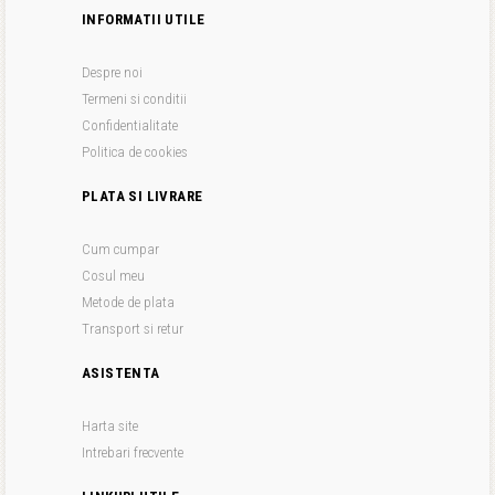
INFORMATII UTILE
Despre noi
Termeni si conditii
Confidentialitate
Politica de cookies
PLATA SI LIVRARE
Cum cumpar
Cosul meu
Metode de plata
Transport si retur
ASISTENTA
Harta site
Intrebari frecvente