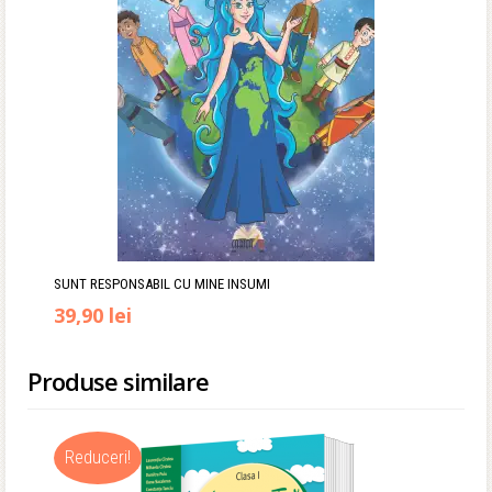
SUNT RESPONSABIL CU MINE INSUMI
Prețul
Prețul
39,90
lei
inițial
curent
Produse similare
a
este:
fost:
39,90 lei.
Reduceri!
70,00 lei.