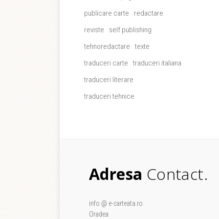
publicare carte
redactare
reviste
self publishing
tehnoredactare
texte
traduceri carte
traduceri italiana
traduceri literare
traduceri tehnice
Adresa
Contact.
info @ e-carteata.ro
Oradea