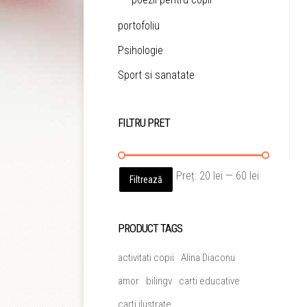
portofoliu
Psihologie
Sport si sanatate
FILTRU PRET
Preț
Preț
Preț:
20 lei
—
60 lei
Filtrează
minim
maxim
PRODUCT TAGS
activitati copii
Alina Diaconu
amor
bilingv
carti educative
carti ilustrate