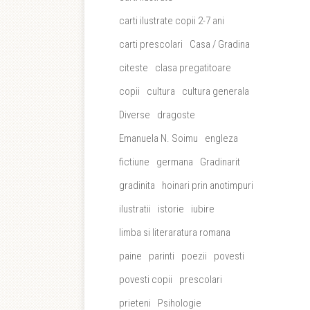
carti ilustrate copii 2-7 ani
carti prescolari
Casa / Gradina
citeste
clasa pregatitoare
copii
cultura
cultura generala
Diverse
dragoste
Emanuela N. Soimu
engleza
fictiune
germana
Gradinarit
gradinita
hoinari prin anotimpuri
ilustratii
istorie
iubire
limba si literaratura romana
paine
parinti
poezii
povesti
povesti copii
prescolari
prieteni
Psihologie