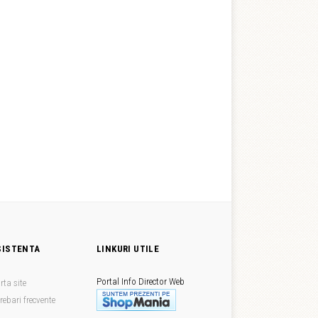
SISTENTA
LINKURI UTILE
Portal Info
Director Web
rta site
trebari frecvente