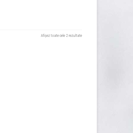
Sortat
Afișez toate cele 2 rezultate
după
evaluarea
medie