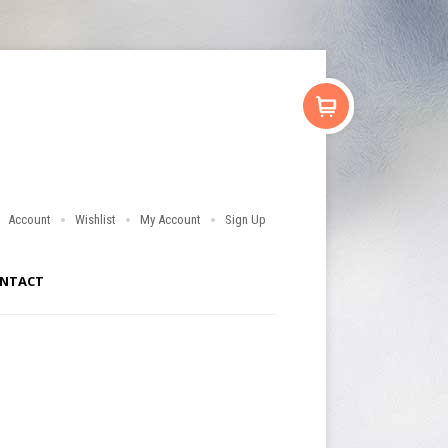
Account
Wishlist
My Account
Sign Up
NTACT