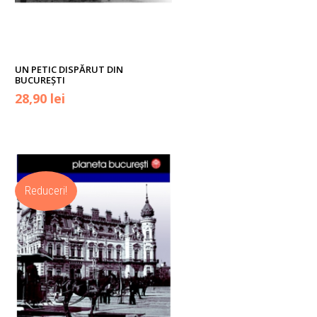
UN PETIC DISPĂRUT DIN
BUCUREȘTI
Prețul
Prețul
28,90
lei
inițial
curent
a
este:
fost:
28,90 lei.
Reduceri!
32,00 lei.