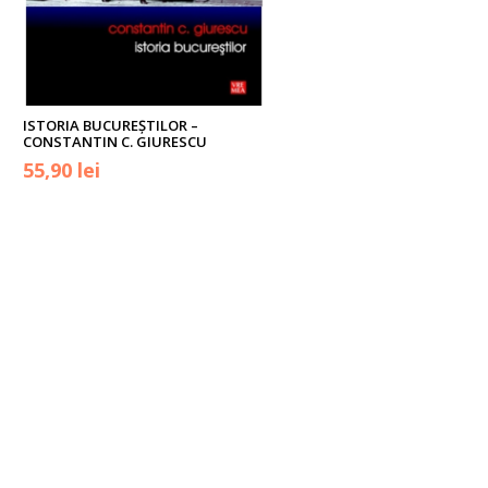
ISTORIA BUCUREŞTILOR –
CONSTANTIN C. GIURESCU
Prețul
Prețul
55,90
lei
inițial
curent
a
este:
fost:
55,90 lei.
62,60 lei.