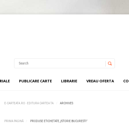
Username
Password
RIALE
PUBLICARE CARTE
LIBRARIE
VREAU OFERTA
CO
Remember Me
E-CARTEATA.RO - EDITURA CARTEA TA
ARCHIVES
PRIMA PAGINĂ
PRODUSE ETICHETATE „ISTORIE BUCURESTI”