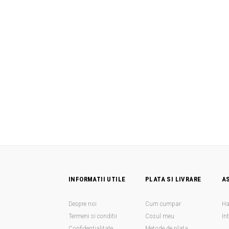
INFORMATII UTILE
PLATA SI LIVRARE
A
Despre noi
Cum cumpar
Ha
Termeni si conditii
Cosul meu
In
Confidentialitate
Metode de plata