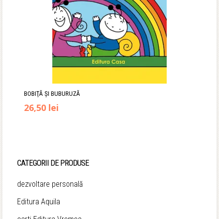
BOBIŢĂ ŞI BUBURUZĂ
Prețul
Prețul
26,50
lei
inițial
curent
a
este:
fost:
26,50 lei.
CATEGORII DE PRODUSE
34,90 lei.
dezvoltare personală
Editura Aquila