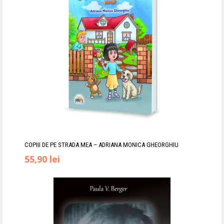
COPIII DE PE STRADA MEA – ADRIANA MONICA GHEORGHIU
Prețul
Prețul
55,90
lei
inițial
curent
a
este:
fost:
55,90 lei.