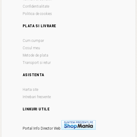
Confidentialitate
Politica de cookies
PLATA SI LIVRARE
Cum cumpar
Cosul meu
Metode de plata
Transport si retur
ASISTENTA
Harta site
Intrebari frecvente
LINKURI UTILE
Portal Info
Director Web