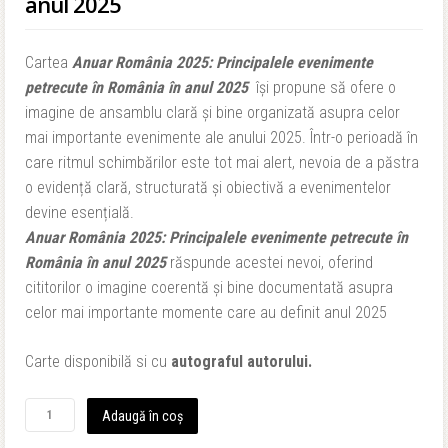
anul 2025
Cartea
Anuar România 2025: Principalele evenimente
petrecute în România în anul 2025
își propune să ofere o
imagine de ansamblu clară și bine organizată asupra celor
mai importante evenimente ale anului 2025. Într-o perioadă în
care ritmul schimbărilor este tot mai alert, nevoia de a păstra
o evidență clară, structurată și obiectivă a evenimentelor
devine esențială.
Anuar România 2025: Principalele evenimente petrecute în
România în anul 2025
răspunde acestei nevoi, oferind
cititorilor o imagine coerentă și bine documentată asupra
celor mai importante momente care au definit anul 2025
Carte disponibilă si cu
autograful autorului.
Cantitate
Adaugă în coș
Anuar
România