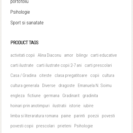
portofoliu
Psihologie
Sport si sanatate
PRODUCT TAGS
activitati copii
Alina Diaconu
amor
bilingv
carti educative
carti ilustrate
carti ilustrate copii 2-7 ani
carti prescolari
Casa / Gradina
citeste
clasa pregatitoare
copii
cultura
cultura generala
Diverse
dragoste
Emanuela N. Soimu
engleza
fictiune
germana
Gradinarit
gradinita
hoinari prin anotimpuri
ilustratii
istorie
iubire
limba si literaratura romana
paine
parinti
poezii
povesti
povesti copii
prescolari
prieteni
Psihologie