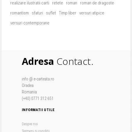
realizare ilustratii carti
retete
roman
roman de dragoste
romantism
sfaturi
suflet
Timp liber
versuri atipice
versuri contemporane
Adresa
Contact.
info @ e-carteata.ro
Oradea
Romania
(+40) 0771 312 651
INFORMATII UTILE
Despre noi
Termeni si conditii