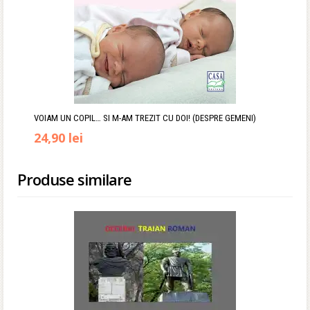
VOIAM UN COPIL… SI M-AM TREZIT CU DOI! (DESPRE GEMENI)
Prețul
Prețul
24,90
lei
inițial
curent
Produse similare
a
este:
fost:
24,90 lei.
65,00 lei.