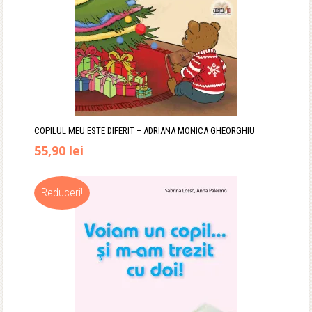
COPILUL MEU ESTE DIFERIT – ADRIANA MONICA GHEORGHIU
Prețul
Prețul
55,90
lei
inițial
curent
Reduceri!
a
este:
fost:
55,90 lei.
67,00 lei.