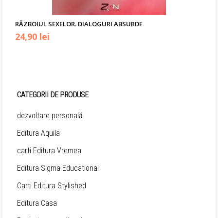
RĂZBOIUL SEXELOR. DIALOGURI ABSURDE
Prețul
Prețul
24,90
lei
inițial
curent
a
este:
fost:
24,90 lei.
CATEGORII DE PRODUSE
30,00 lei.
dezvoltare personală
Editura Aquila
carti Editura Vremea
Editura Sigma Educational
Carti Editura Stylished
Editura Casa