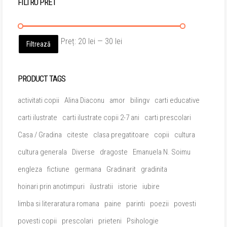
FILTRU PRET
Preț
Preț
Preț:
20 lei
—
30 lei
Filtrează
minim
maxim
PRODUCT TAGS
activitati copii
Alina Diaconu
amor
bilingv
carti educative
carti ilustrate
carti ilustrate copii 2-7 ani
carti prescolari
Casa / Gradina
citeste
clasa pregatitoare
copii
cultura
cultura generala
Diverse
dragoste
Emanuela N. Soimu
engleza
fictiune
germana
Gradinarit
gradinita
hoinari prin anotimpuri
ilustratii
istorie
iubire
limba si literaratura romana
paine
parinti
poezii
povesti
povesti copii
prescolari
prieteni
Psihologie