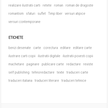
realizare ilustratii carti
retete
roman
roman de dragoste
romantism
sfaturi
suflet
Timp liber
versuri atipice
versuri contemporane
ETICHETE
benzi desenate
carte
corectura
editare
editare carte
ilustrare carti copii
ilustratii digitale
ilustratii povesti copii
machetare
paginare
publicare carte
redactare
reviste
self publishing
tehnoredactare
texte
traduceri carte
traduceri italiana
traduceri literare
traduceri tehnice