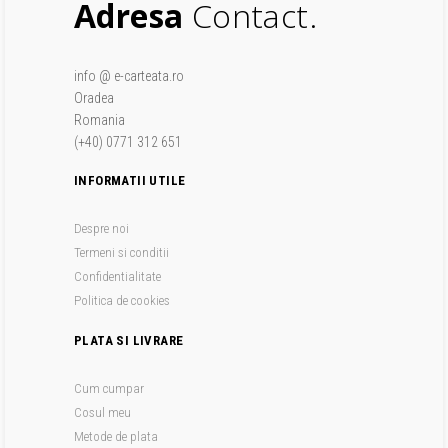
Adresa
Contact.
info @ e-carteata.ro
Oradea
Romania
(+40) 0771 312 651
INFORMATII UTILE
Despre noi
Termeni si conditii
Confidentialitate
Politica de cookies
PLATA SI LIVRARE
Cum cumpar
Cosul meu
Metode de plata