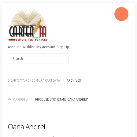
Account
Wishlist
My Account
Sign Up
Username
Password
E-CARTEATA.RO - EDITURA CARTEA TA
ARCHIVES
Remember Me
PRIMA PAGINĂ
PRODUSE ETICHETATE „OANA ANDREI”
Oana Andrei