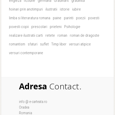
engleza
fictiune
germana
Gradinarit
gradinita
hoinari prin anotimpuri
ilustratii
istorie
iubire
limba si literaratura romana
paine
parinti
poezii
povesti
povesti copii
prescolari
prieteni
Psihologie
realizare ilustratii carti
retete
roman
roman de dragoste
romantism
sfaturi
suflet
Timp liber
versuri atipice
versuri contemporane
Adresa
Contact.
info @ e-carteata.ro
Oradea
Romania