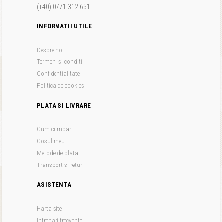
(+40) 0771 312 651
INFORMATII UTILE
Despre noi
Termeni si conditii
Confidentialitate
Politica de cookies
PLATA SI LIVRARE
Cum cumpar
Cosul meu
Metode de plata
Transport si retur
ASISTENTA
Harta site
Intrebari frecvente