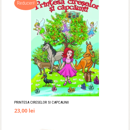
Reduceri!
a
este:
fost:
37,90 lei.
45,00 lei.
PRINTESA CIRESELOR SI CAPCAUNII
Prețul
Prețul
23,00
lei
inițial
curent