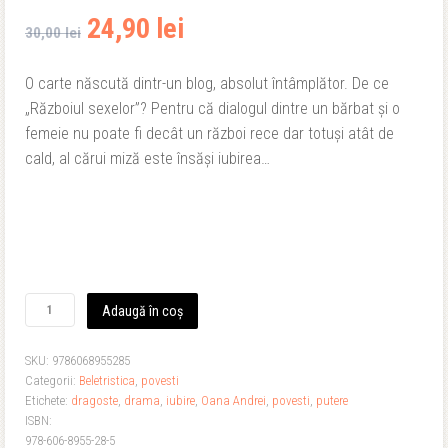
Prețul
Prețul
24,90
lei
30,00
lei
inițial
curent
O carte născută dintr-un blog, absolut întâmplător. De ce
„Războiul sexelor”? Pentru că dialogul dintre un bărbat și o
a
este:
femeie nu poate fi decât un război rece dar totuși atât de
fost:
24,90 lei.
cald, al cărui miză este însăși iubirea…
30,00 lei.
Cantitate
Adaugă în coș
Războiul
sexelor.
SKU:
9786068955285
Dialoguri
Categorii:
Beletristica
,
povesti
absurde
Etichete:
dragoste
,
drama
,
iubire
,
Oana Andrei
,
povesti
,
putere
ISBN:
978-606-8955-28-5