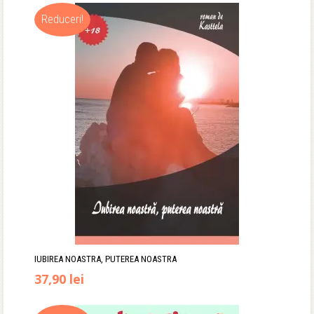
Reduceri!
IUBIREA NOASTRA, PUTEREA NOASTRA
Prețul
Prețul
37,90
lei
inițial
curent