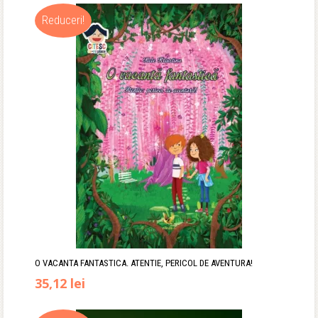
fost:
24,50 lei.
Reduceri!
33,00 lei.
O VACANTA FANTASTICA. ATENTIE, PERICOL DE AVENTURA!
Prețul
Prețul
35,12
lei
inițial
curent