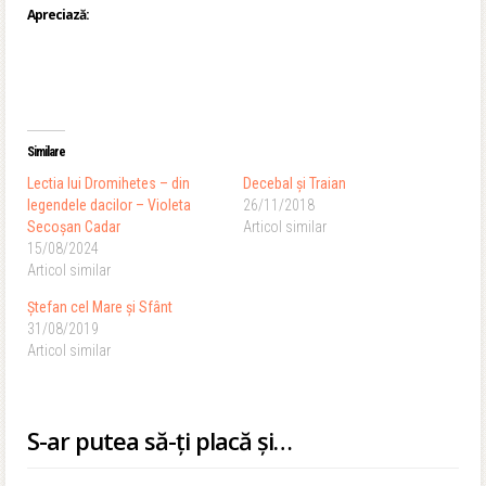
Apreciază:
Similare
Lectia lui Dromihetes – din
Decebal și Traian
legendele dacilor – Violeta
26/11/2018
Secoşan Cadar
Articol similar
15/08/2024
Articol similar
Ștefan cel Mare și Sfânt
31/08/2019
Articol similar
S-ar putea să-ți placă și…