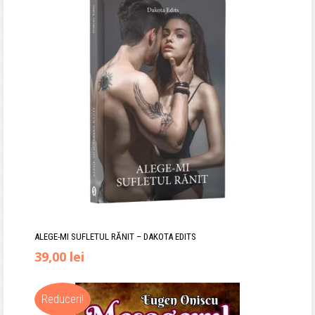
a
este:
fost:
27,90 lei.
34,90 lei.
ALEGE-MI SUFLETUL RĂNIT – DAKOTA EDITS
39,00
lei
Reduceri!