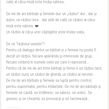
cald, al cărui miză este însăși iubirea…
De mii de ani bărbații și femeile duc un „război” dur… dar și
dulce, un război rece… dar atât de cald, un război al cărui
miză este iubirea.
❤️
Un război al cărui unic câștigător este însăși viața…
De ce “războiul sexelor”?
Pentru că dialogul dintre un bărbat și o femeie nu poate fi
decât un război, fiecare apărându-și interesele de grup,
fiecare vorbind în numele celor pe care îi reprezintă…
Pentru că de mii de ani între bărbați și femei e un război tacit,
un război surd, un război de gherilă, un război al nervilor…
De mii de ani bărbații și femeile se luptă pentru control,
pentru supremație, pentru întâietate. De mii de ani bărbații și
femeile se caută, se întâlnesc, se iubesc, se urăsc. Se
gonesc și se cheamă, se provoacă și se tachinează…