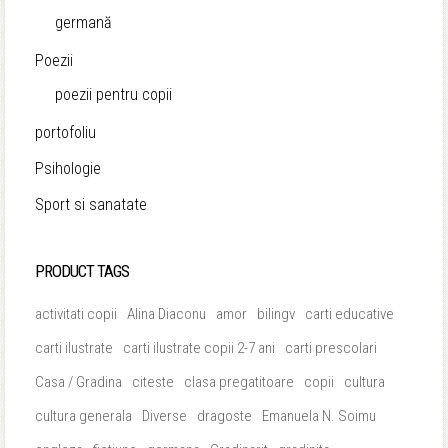
germană
Poezii
poezii pentru copii
portofoliu
Psihologie
Sport si sanatate
PRODUCT TAGS
activitati copii
Alina Diaconu
amor
bilingv
carti educative
carti ilustrate
carti ilustrate copii 2-7 ani
carti prescolari
Casa / Gradina
citeste
clasa pregatitoare
copii
cultura
cultura generala
Diverse
dragoste
Emanuela N. Soimu