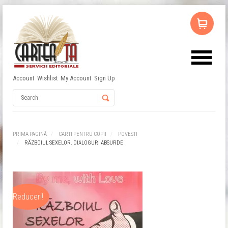
Account
Wishlist
My Account
Sign Up
Username
Password
PRIMA PAGINĂ
CARTI PENTRU COPII
POVESTI
RĂZBOIUL SEXELOR. DIALOGURI ABSURDE
Remember Me
Reduceri!