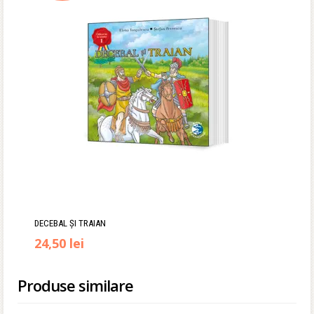
DECEBAL ȘI TRAIAN
Prețul
Prețul
24,50
lei
inițial
curent
Produse similare
a
este: