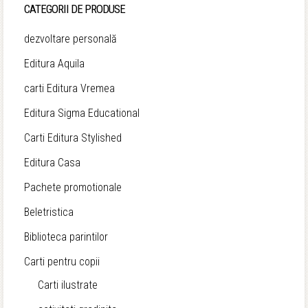
fost:
15,00 lei.
CATEGORII DE PRODUSE
24,90 lei.
dezvoltare personală
Editura Aquila
carti Editura Vremea
Editura Sigma Educational
Carti Editura Stylished
Editura Casa
Pachete promotionale
Beletristica
Biblioteca parintilor
Carti pentru copii
Carti ilustrate