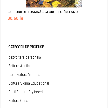
RAPSODII DE TOAMNĂ – GEORGE TOPÎRCEANU
Prețul
Prețul
30,60
lei
inițial
curent
a
este:
fost:
30,60 lei.
CATEGORII DE PRODUSE
34,00 lei.
dezvoltare personală
Editura Aquila
carti Editura Vremea
Editura Sigma Educational
Carti Editura Stylished
Editura Casa