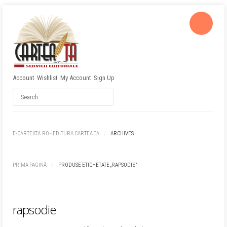
Account
Wishlist
My Account
Sign Up
Username
Password
E-CARTEATA.RO - EDITURA CARTEA TA
ARCHIVES
Remember Me
PRIMA PAGINĂ
PRODUSE ETICHETATE „RAPSODIE”
rapsodie