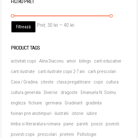
FILTRU PRET
Preț
Preț
Preț:
30 lei
—
40 lei
Filtrează
minim
maxim
PRODUCT TAGS
activitati copii
Alina Diaconu
amor
bilingv
carti educative
carti ilustrate
carti ilustrate copii 2-7 ani
carti prescolari
Casa / Gradina
citeste
clasa pregatitoare
copii
cultura
cultura generala
Diverse
dragoste
Emanuela N. Soimu
engleza
fictiune
germana
Gradinarit
gradinita
hoinari prin anotimpuri
ilustratii
istorie
iubire
limba si literaratura romana
paine
parinti
poezii
povesti
povesti copii
prescolari
prieteni
Psihologie