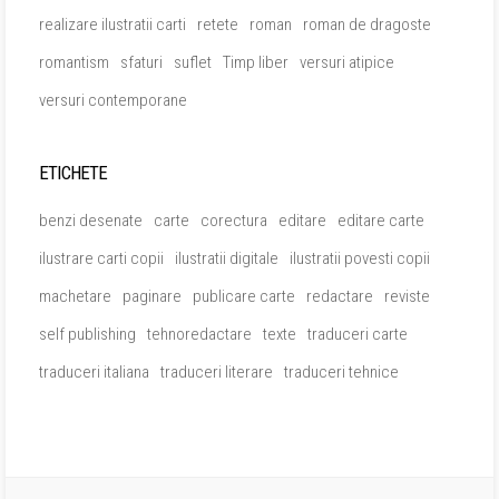
realizare ilustratii carti
retete
roman
roman de dragoste
romantism
sfaturi
suflet
Timp liber
versuri atipice
versuri contemporane
ETICHETE
benzi desenate
carte
corectura
editare
editare carte
ilustrare carti copii
ilustratii digitale
ilustratii povesti copii
machetare
paginare
publicare carte
redactare
reviste
self publishing
tehnoredactare
texte
traduceri carte
traduceri italiana
traduceri literare
traduceri tehnice