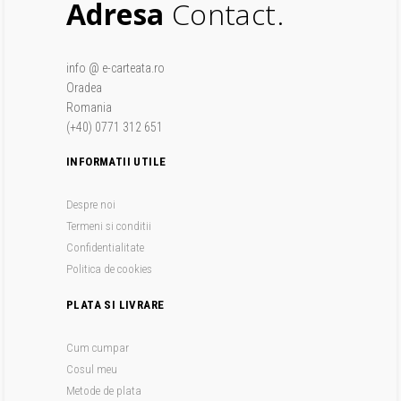
Adresa
Contact.
info @ e-carteata.ro
Oradea
Romania
(+40) 0771 312 651
INFORMATII UTILE
Despre noi
Termeni si conditii
Confidentialitate
Politica de cookies
PLATA SI LIVRARE
Cum cumpar
Cosul meu
Metode de plata