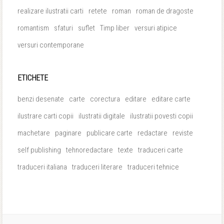
realizare ilustratii carti
retete
roman
roman de dragoste
romantism
sfaturi
suflet
Timp liber
versuri atipice
versuri contemporane
ETICHETE
benzi desenate
carte
corectura
editare
editare carte
ilustrare carti copii
ilustratii digitale
ilustratii povesti copii
machetare
paginare
publicare carte
redactare
reviste
self publishing
tehnoredactare
texte
traduceri carte
traduceri italiana
traduceri literare
traduceri tehnice