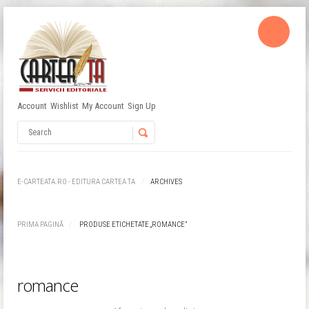
Account
Wishlist
My Account
Sign Up
Username
Password
E-CARTEATA.RO - EDITURA CARTEA TA
ARCHIVES
Remember Me
PRIMA PAGINĂ
PRODUSE ETICHETATE „ROMANCE”
romance