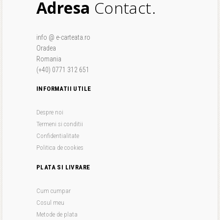
Adresa
Contact.
info @ e-carteata.ro
Oradea
Romania
(+40) 0771 312 651
INFORMATII UTILE
Despre noi
Termeni si conditii
Confidentialitate
Politica de cookies
PLATA SI LIVRARE
Cum cumpar
Cosul meu
Metode de plata