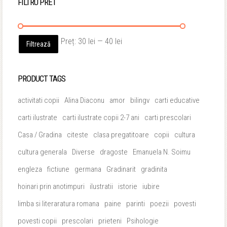
FILTRU PRET
Preț
Preț
Preț:
30 lei
—
40 lei
Filtrează
minim
maxim
PRODUCT TAGS
activitati copii
Alina Diaconu
amor
bilingv
carti educative
carti ilustrate
carti ilustrate copii 2-7 ani
carti prescolari
Casa / Gradina
citeste
clasa pregatitoare
copii
cultura
cultura generala
Diverse
dragoste
Emanuela N. Soimu
engleza
fictiune
germana
Gradinarit
gradinita
hoinari prin anotimpuri
ilustratii
istorie
iubire
limba si literaratura romana
paine
parinti
poezii
povesti
povesti copii
prescolari
prieteni
Psihologie