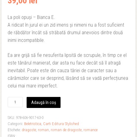
39,00
lei
La poli opuși – Bianca E.
A ridicat în jurul ei un zid imens și nimeni nu a fost suficient
de răbdător încât să străbată drumul anevoios dintre două
inimi incompatibile.
Ea are grijă să fie nesuferita lipsită de scrupule, în timp ce el
este tânărul manierat, dar asta nu face decât să îl atragă
inevitabil. Poate este din cauza tăriei de caracter sau a
cărămizilor care se desprind, lăsând să se vadă perfecțiunea
celui mai mare imperfect.
Cantitate
Adaugă în coș
La
poli
SKU:
978-606-9017-63-0
opuși
Categorii:
Beletristica
,
Carti Editura Stylished
-
Etichete:
dragoste
,
roman
,
roman de dragoste
,
romance
Bianca
ISBN:
E.