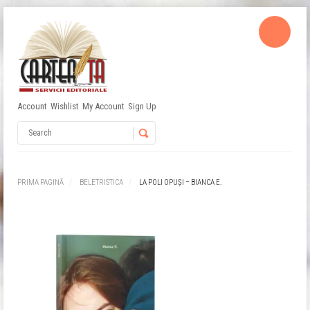
Account
Wishlist
My Account
Sign Up
Username
Password
PRIMA PAGINĂ
BELETRISTICA
LA POLI OPUȘI – BIANCA E.
Remember Me