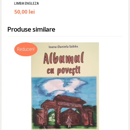
LIMBA ENGLEZA
Prețul
Prețul
50,00
lei
inițial
curent
Produse similare
a
este:
fost:
50,00 lei.
Reduceri!
70,00 lei.