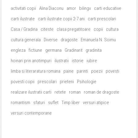
activitati copii
Alina Diaconu
amor
bilingv
carti educative
carti ilustrate
carti ilustrate copii 2-7 ani
carti prescolari
Casa / Gradina
citeste
clasa pregatitoare
copii
cultura
cultura generala
Diverse
dragoste
Emanuela N. Soimu
engleza
fictiune
germana
Gradinarit
gradinita
hoinari prin anotimpuri
ilustratii
istorie
iubire
limba si literaratura romana
paine
parinti
poezii
povesti
povesti copii
prescolari
prieteni
Psihologie
realizare ilustratii carti
retete
roman
roman de dragoste
romantism
sfaturi
suflet
Timp liber
versuri atipice
versuri contemporane