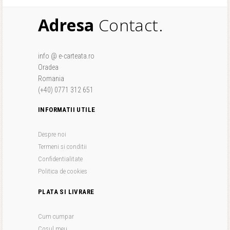
Adresa
Contact.
info @ e-carteata.ro
Oradea
Romania
(+40) 0771 312 651
INFORMATII UTILE
Despre noi
Termeni si conditii
Confidentialitate
Politica de cookies
PLATA SI LIVRARE
Cum cumpar
Cosul meu