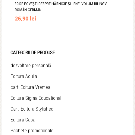
30 DE POVEȘTI DESPRE HĂRNICIE ȘI LENE. VOLUM BILINGV
ROMÂN-GERMAN
Prețul
Prețul
26,90
lei
inițial
curent
a
este:
fost:
26,90 lei.
CATEGORII DE PRODUSE
31,90 lei.
dezvoltare personală
Editura Aquila
carti Editura Vremea
Editura Sigma Educational
Carti Editura Stylished
Editura Casa
Pachete promotionale