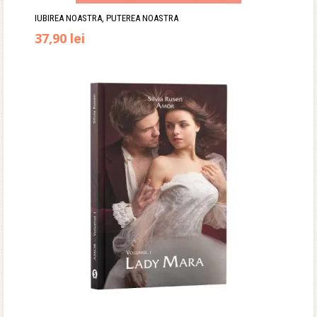
IUBIREA NOASTRA, PUTEREA NOASTRA
Prețul
Prețul
37,90
lei
inițial
curent
a
este:
fost:
37,90 lei.
45,00 lei.