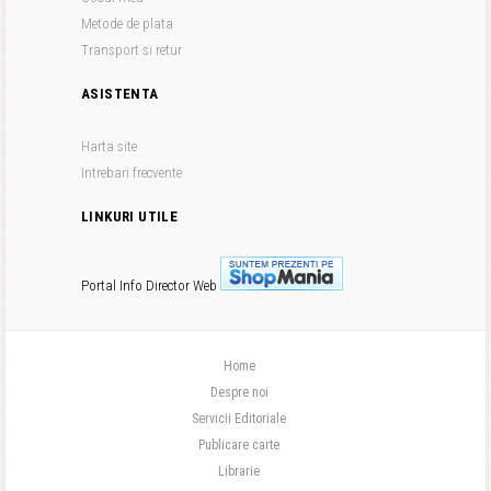
Metode de plata
Transport si retur
ASISTENTA
Harta site
Intrebari frecvente
LINKURI UTILE
Portal Info
Director Web
Home
Despre noi
Servicii Editoriale
Publicare carte
Librarie