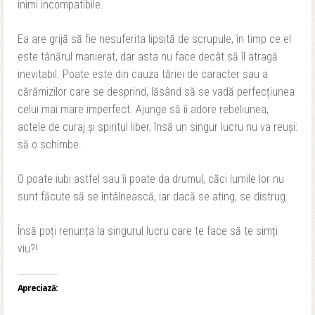
inimi incompatibile.
Ea are grijă să fie nesuferita lipsită de scrupule, în timp ce el
este tânărul manierat, dar asta nu face decât să îl atragă
inevitabil. Poate este din cauza tăriei de caracter sau a
cărămizilor care se desprind, lăsând să se vadă perfecțiunea
celui mai mare imperfect. Ajunge să îi adore rebeliunea,
actele de curaj și spiritul liber, însă un singur lucru nu va reuși:
să o schimbe.
O poate iubi astfel sau îi poate da drumul, căci lumile lor nu
sunt făcute să se întâlnească, iar dacă se ating, se distrug.
Însă poți renunța la singurul lucru care te face să te simți
viu?!
Apreciază: