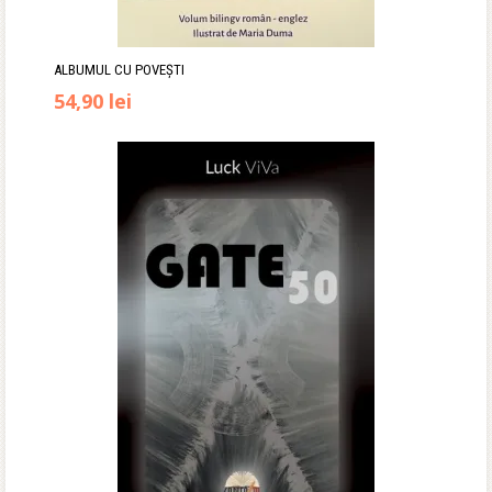
ALBUMUL CU POVEȘTI
Prețul
Prețul
54,90
lei
inițial
curent
a
este:
fost:
54,90 lei.
69,50 lei.