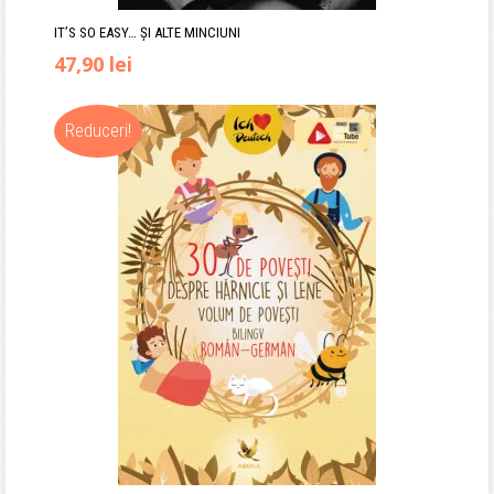
IT’S SO EASY… ȘI ALTE MINCIUNI
Prețul
Prețul
47,90
lei
inițial
curent
Reduceri!
a
este:
fost:
47,90 lei.
59,90 lei.