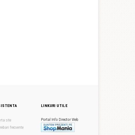
SISTENTA
LINKURI UTILE
Portal Info
Director Web
rta site
trebari frecvente