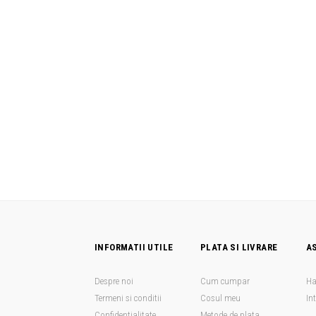
INFORMATII UTILE
PLATA SI LIVRARE
A
Despre noi
Cum cumpar
Ha
Termeni si conditii
Cosul meu
In
Confidentialitate
Metode de plata