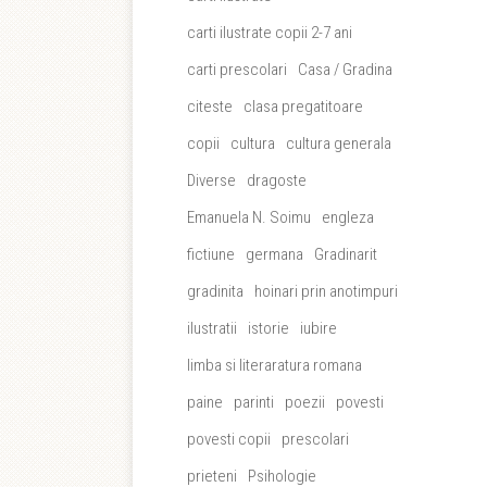
carti ilustrate copii 2-7 ani
carti prescolari
Casa / Gradina
citeste
clasa pregatitoare
copii
cultura
cultura generala
Diverse
dragoste
Emanuela N. Soimu
engleza
fictiune
germana
Gradinarit
gradinita
hoinari prin anotimpuri
ilustratii
istorie
iubire
limba si literaratura romana
paine
parinti
poezii
povesti
povesti copii
prescolari
prieteni
Psihologie