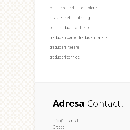
publicare carte
redactare
reviste
self publishing
tehnoredactare
texte
traduceri carte
traduceri italiana
traduceri literare
traduceri tehnice
Adresa
Contact.
info @ e-carteata.ro
Oradea