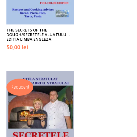
THE SECRETS OF THE
DOUGH/SECRETELE ALUATULUI –
EDITIA LIMBA ENGLEZA
Prețul
Prețul
50,00
lei
inițial
curent
a
este:
fost:
50,00 lei.
Reduceri!
70,00 lei.