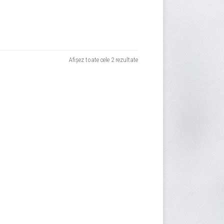
Sortat
Afișez toate cele 2 rezultate
după
evaluarea
medie