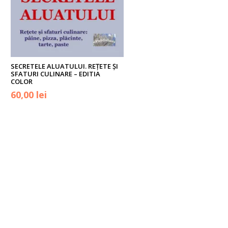
SECRETELE ALUATULUI. REŢETE ŞI
SFATURI CULINARE – EDITIA
COLOR
Prețul
Prețul
60,00
lei
inițial
curent
a
este:
fost:
60,00 lei.
70,00 lei.