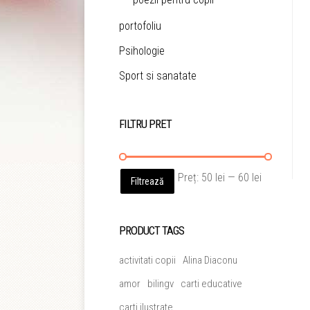
portofoliu
Psihologie
Sport si sanatate
FILTRU PRET
Preț
Preț
Preț:
50 lei
—
60 lei
Filtrează
minim
maxim
PRODUCT TAGS
activitati copii
Alina Diaconu
amor
bilingv
carti educative
carti ilustrate