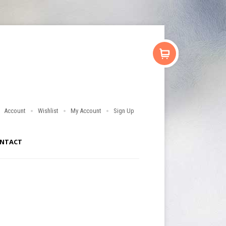
Account
Wishlist
My Account
Sign Up
NTACT