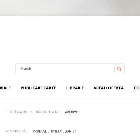
Username
Password
RIALE
PUBLICARE CARTE
LIBRARIE
VREAU OFERTA
CO
Remember Me
E-CARTEATA.RO - EDITURA CARTEA TA
ARCHIVES
PRIMA PAGINĂ
PRODUSE ETICHETATE „TARTE”