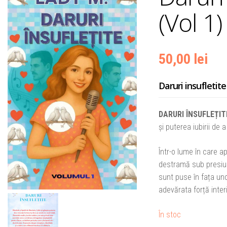
(Vol 1
50,00
lei
Daruri insufletite
DARURI ÎNSUFLEȚIT
și puterea iubirii de
Într-o lume în care ap
destramă sub presiune
sunt puse în fața uno
adevărata forță inter
În stoc