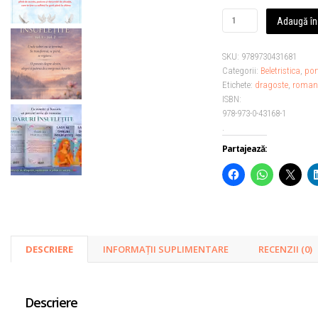
Cantitate
Adaugă în
Daruri
insufletite
SKU:
9789730431681
(Vol
Categorii:
Beletristica
,
por
1)
Etichete:
dragoste
,
roman
-
ISBN:
Lady
978-973-0-43168-1
M.
.
Partajează:
DESCRIERE
INFORMAȚII SUPLIMENTARE
RECENZII (0)
Descriere