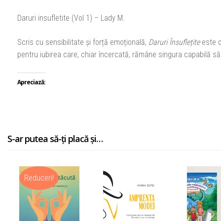
Daruri insufletite (Vol 1) – Lady M.
Scris cu sensibilitate și forță emoțională,
Daruri Însuflețite
este o
pentru iubirea care, chiar încercată, rămâne singura capabilă să
Apreciază:
S-ar putea să-ți placă și…
Reduceri!