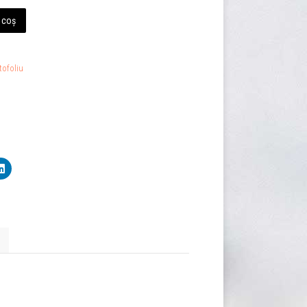
 coș
tofoliu