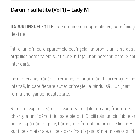
Daruri insufletite (Vol 1) – Lady M.
DARURI ÎNSUFLEȚITE
este un roman despre alegeri, sacrificiu și
destine.
Într-o lume în care aparențele pot înșela, iar promisiunile se de
orgoliilor, personajele sunt puse în fața unor încercări care le o
interioară.
Iubiri interzise, trădări dureroase, renunțări tăcute și renașteri
intensă, în care fiecare suflet primește, la rândul său, un „dar” –
forma unei șanse neașteptate.
Romanul explorează complexitatea relațiilor umane, fragilitatea ini
chiar și atunci când totul pare pierdut. Copiii născuți din iubire
ridice după căderi grele, bărbați confruntați cu propriile limite 
sunt cele materiale, ci cele care însuflețesc și maturizează spirit