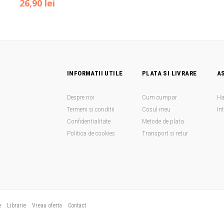
Prețul
Prețul
26,90
lei
a
inițial
curent
inițial
curent
fost:
a
este:
a
este:
38,90 lei
fost:
39,90 lei.
fost:
26,90 lei.
45,00 lei.
31,90 lei.
INFORMATII UTILE
PLATA SI LIVRARE
A
Despre noi
Cum cumpar
Ha
Termeni si conditii
Cosul meu
In
Confidentialitate
Metode de plata
Politica de cookies
Transport si retur
e
Librarie
Vreau oferta
Contact