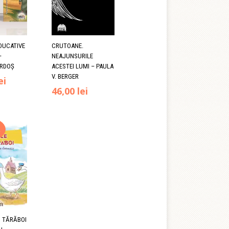
DUCATIVE
CRUTOANE.
–
NEAJUNSURILE
ORDOȘ
ACESTEI LUMI – PAULA
V. BERGER
ei
46,00
lei
!
C TĂRĂBOI