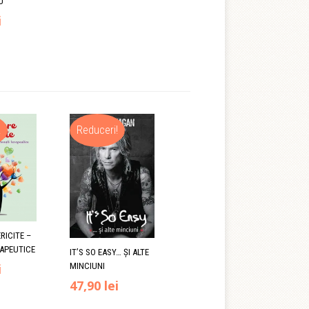
U
Prețul
i
curent
este:
29,00 lei.
.
!
Reduceri!
RICITE –
RAPEUTICE
IT’S SO EASY… ȘI ALTE
Prețul
i
MINCIUNI
Prețul
Prețul
47,90
lei
curent