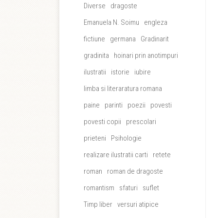
Diverse
dragoste
Emanuela N. Soimu
engleza
fictiune
germana
Gradinarit
gradinita
hoinari prin anotimpuri
ilustratii
istorie
iubire
limba si literaratura romana
paine
parinti
poezii
povesti
povesti copii
prescolari
prieteni
Psihologie
realizare ilustratii carti
retete
roman
roman de dragoste
romantism
sfaturi
suflet
Timp liber
versuri atipice