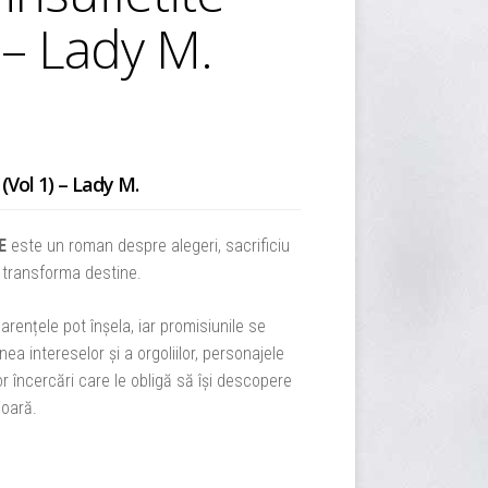
) – Lady M.
 (Vol 1) – Lady M.
E
este un roman despre alegeri, sacrificiu
 a transforma destine.
arențele pot înșela, iar promisiunile se
a intereselor și a orgoliilor, personajele
r încercări care le obligă să își descopere
ioară.