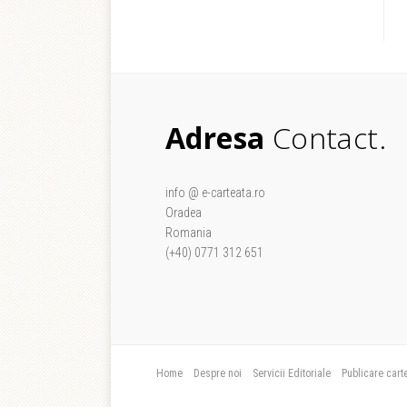
Adresa
Contact.
info @ e-carteata.ro
Oradea
Romania
(+40) 0771 312 651
Home
Despre noi
Servicii Editoriale
Publicare cart