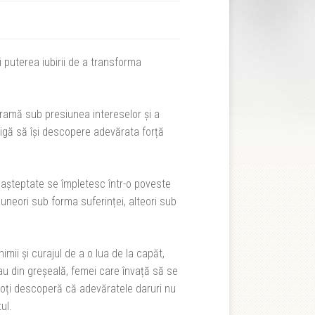
 puterea iubirii de a transforma
stramă sub presiunea intereselor și a
bligă să își descopere adevărata forță
 neașteptate se împletesc într-o poveste
 uneori sub forma suferinței, alteori sub
mii și curajul de a o lua de la capăt,
 sau din greșeală, femei care învață să se
– toți descoperă că adevăratele daruri nu
ul.