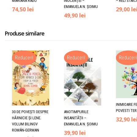
MARIANA RADU
INOCENȚEI –
– RELI STAIC
EMANUELA N. ȘOIMU
Prețul
Prețul
Prețul
74,50
lei
29,00
le
49,90
lei
inițial
curent
inițial
a
este:
a
Produse similare
fost:
74,50 lei.
fost:
80,00 lei.
35,00 lei
Reduceri!
Reduceri!
Reduceri
INIMIOARE FE
POVESTI TE
30 DE POVEȘTI DESPRE
ANOTIMPURILE
Prețul
32,90
le
HĂRNICIE ȘI LENE.
INSANITĂȚII –
VOLUM BILINGV
EMANUELA N. ȘOIMU
inițial
ROMÂN-GERMAN
Prețul
Prețul
39,90
lei