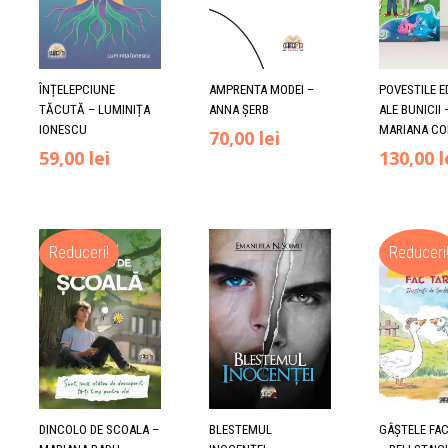
ÎNȚELEPCIUNE
AMPRENTA MODEI –
POVESTILE E
TĂCUTĂ – LUMINIȚA
ANNA ȘERB
ALE BUNICII 
IONESCU
MARIANA C
70,00
lei
Prețul
Prețul
59,00
lei
130,00
l
inițial
curent
a
este:
Reduceri!
Reduceri
fost:
59,00 lei.
70,00 lei.
DINCOLO DE SCOALA –
BLESTEMUL
GÂȘTELE FA