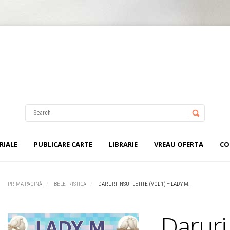
Username
Password
RIALE
PUBLICARE CARTE
LIBRARIE
VREAU OFERTA
CO
Remember Me
PRIMA PAGINĂ
BELETRISTICA
DARURI INSUFLETITE (VOL 1) – LADY M.
Daruri 