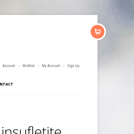
Account
Wishlist
My Account
Sign Up
NTACT
insufletite