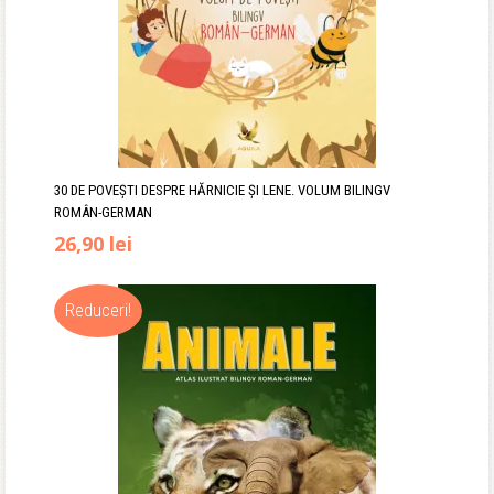
30 DE POVEȘTI DESPRE HĂRNICIE ȘI LENE. VOLUM BILINGV
ROMÂN-GERMAN
Prețul
Prețul
26,90
lei
inițial
curent
Reduceri!
a
este:
fost:
26,90 lei.
31,90 lei.