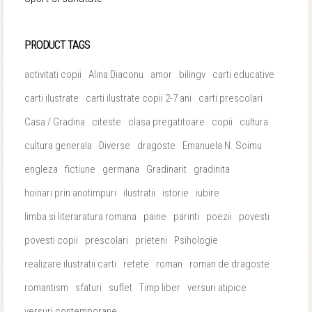
PRODUCT TAGS
activitati copii
Alina Diaconu
amor
bilingv
carti educative
carti ilustrate
carti ilustrate copii 2-7 ani
carti prescolari
Casa / Gradina
citeste
clasa pregatitoare
copii
cultura
cultura generala
Diverse
dragoste
Emanuela N. Soimu
engleza
fictiune
germana
Gradinarit
gradinita
hoinari prin anotimpuri
ilustratii
istorie
iubire
limba si literaratura romana
paine
parinti
poezii
povesti
povesti copii
prescolari
prieteni
Psihologie
realizare ilustratii carti
retete
roman
roman de dragoste
romantism
sfaturi
suflet
Timp liber
versuri atipice
versuri contemporane