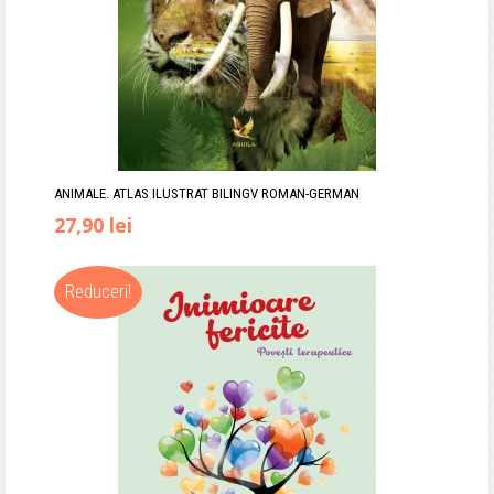
ANIMALE. ATLAS ILUSTRAT BILINGV ROMAN-GERMAN
Prețul
Prețul
27,90
lei
inițial
curent
Reduceri!
a
este:
fost:
27,90 lei.
34,90 lei.