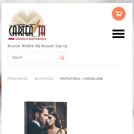
Account
Wishlist
My Account
Sign Up
Nu ai niciun produs în coș.
Username
Password
PRIMA PAGINĂ
BELETRISTICA
PROTECTORUL – LORENA LENN
Remember Me