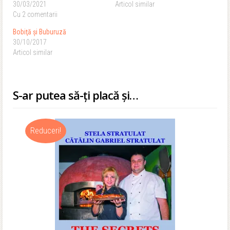
30/03/2021
Articol similar
Cu 2 comentarii
Bobiţă şi Buburuză
30/10/2017
Articol similar
S-ar putea să-ți placă și…
Reduceri!