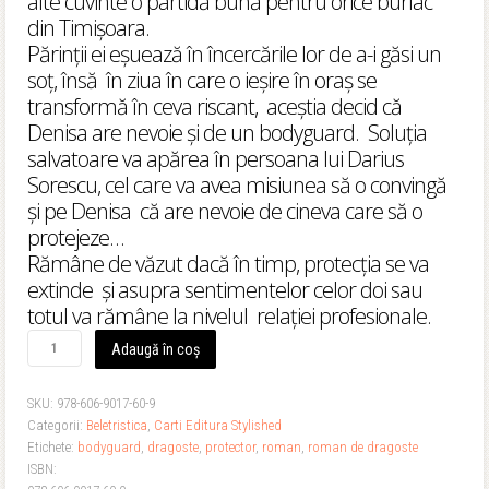
alte cuvinte o partidă bună pentru orice burlac
din Timișoara.
Părinții ei eșuează în încercările lor de a-i găsi un
soț, însă în ziua în care o ieșire în oraș se
transformă în ceva riscant, aceștia decid că
Denisa are nevoie și de un bodyguard. Soluția
salvatoare va apărea în persoana lui Darius
Sorescu, cel care va avea misiunea să o convingă
și pe Denisa că are nevoie de cineva care să o
protejeze…
Rămâne de văzut dacă în timp, protecția se va
extinde și asupra sentimentelor celor doi sau
totul va rămâne la nivelul relației profesionale.
Cantitate
Adaugă în coș
Protectorul
-
SKU:
978-606-9017-60-9
Lorena
Categorii:
Beletristica
,
Carti Editura Stylished
Lenn
Etichete:
bodyguard
,
dragoste
,
protector
,
roman
,
roman de dragoste
ISBN: