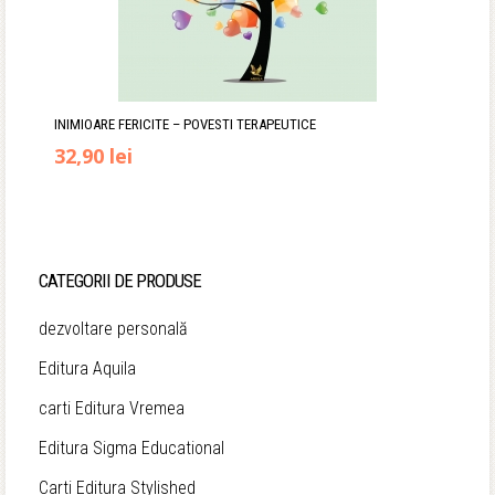
INIMIOARE FERICITE – POVESTI TERAPEUTICE
Prețul
Prețul
32,90
lei
inițial
curent
a
este:
fost:
32,90 lei.
CATEGORII DE PRODUSE
38,90 lei.
dezvoltare personală
Editura Aquila
carti Editura Vremea
Editura Sigma Educational
Carti Editura Stylished