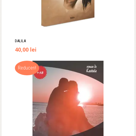
DALILA
40,00
lei
Reduceri!