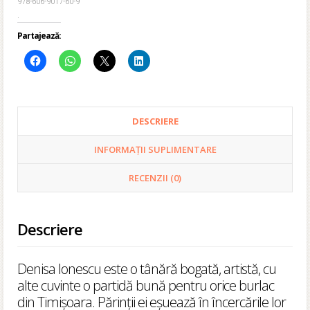
978-606-9017-60-9
.
Partajează:
DESCRIERE
INFORMAȚII SUPLIMENTARE
RECENZII (0)
Descriere
Denisa Ionescu este o tânără bogată, artistă, cu
alte cuvinte o partidă bună pentru orice burlac
din Timișoara. Părinții ei eșuează în încercările lor