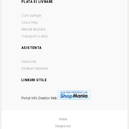
PLATA SI LIVRARE
Cum cumpar
Cosul meu
Metode de plata
Transport si retur
ASISTENTA
Harta site
Intrebari frecvente
LINKURI UTILE
Portal Info
Director Web
Home
Despre noi