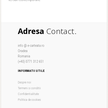
Adresa
Contact.
info @ e-carteata.ro
Oradea
Romania
(+40) 0771 312 651
INFORMATII UTILE
Despre noi
Termeni si conditii
Confidentialitate
Politica de cookies