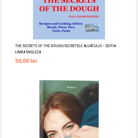
THE SECRETS OF THE DOUGH/SECRETELE ALUATULUI – EDITIA
LIMBA ENGLEZA
Prețul
Prețul
50,00
lei
inițial
curent
a
este:
fost:
50,00 lei.
70,00 lei.