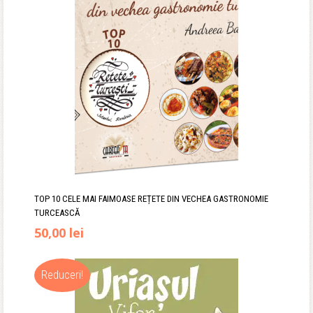
30,00 lei.
TOP 10 CELE MAI FAIMOASE REȚETE DIN VECHEA GASTRONOMIE
TURCEASCĂ
Prețul
Prețul
50,00
lei
inițial
curent
Reduceri!
a
este:
fost:
50,00 lei.