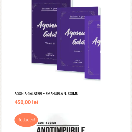
AGONIA GALATEEI – EMANUELA N. SOIMU
Prețul
Prețul
450,00
lei
inițial
curent
Reduceri!
a
este: