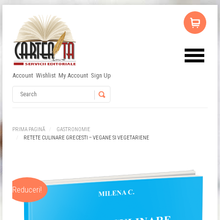
Account
Wishlist
My Account
Sign Up
Nu ai niciun produs în coș.
Username
Password
PRIMA PAGINĂ
GASTRONOMIE
RETETE CULINARE GRECESTI – VEGANE SI VEGETARIENE
Remember Me
Reduceri!