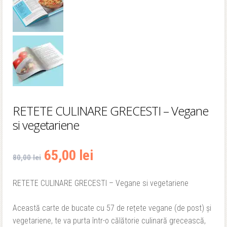
RETETE CULINARE GRECESTI – Vegane
si vegetariene
Prețul
Prețul
65,00
lei
80,00
lei
inițial
curent
RETETE CULINARE GRECESTI – Vegane si vegetariene
a
este:
Această carte de bucate cu 57 de rețete vegane (de post) și
fost:
65,00 lei.
vegetariene, te va purta într-o călătorie culinară grecească,