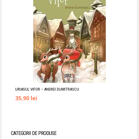
65,00 lei.
URIASUL VIFOR – ANDREI DUMITRASCU
Prețul
Prețul
35,90
lei
inițial
curent
a
este:
fost:
35,90 lei.
CATEGORII DE PRODUSE