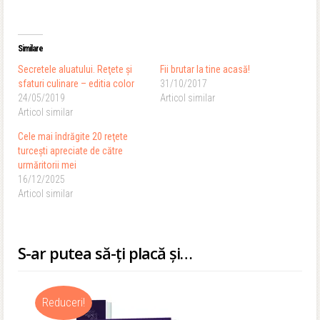
Similare
Secretele aluatului. Reţete şi
Fii brutar la tine acasă!
sfaturi culinare – editia color
31/10/2017
24/05/2019
Articol similar
Articol similar
Cele mai îndrăgite 20 reţete
turceşti apreciate de către
urmăritorii mei
16/12/2025
Articol similar
S-ar putea să-ți placă și…
Reduceri!