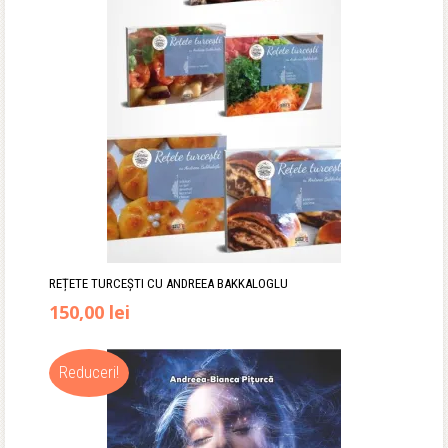
45,00 lei.
REȚETE TURCEȘTI CU ANDREEA BAKKALOGLU
Prețul
Prețul
150,00
lei
inițial
curent
Reduceri!
a
este:
fost:
150,00 lei.