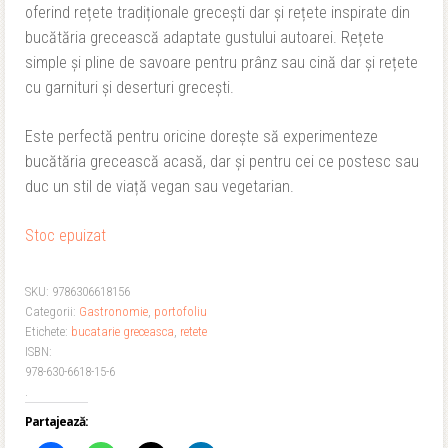
oferind rețete tradiționale grecești dar și rețete inspirate din
80,00 lei.
bucătăria grecească adaptate gustului autoarei. Rețete
simple și pline de savoare pentru prânz sau cină dar și rețete
cu garnituri și deserturi grecești.
Este perfectă pentru oricine dorește să experimenteze
bucătăria grecească acasă, dar și pentru cei ce postesc sau
duc un stil de viață vegan sau vegetarian.
Stoc epuizat
SKU:
9786306618156
Categorii:
Gastronomie
,
portofoliu
Etichete:
bucatarie greceasca
,
retete
ISBN:
978-630-6618-15-6
.
Partajează: