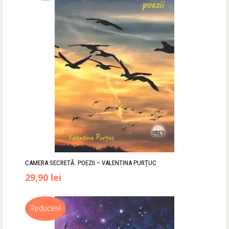
CAMERA SECRETĂ. POEZII – VALENTINA PURȚUC
Prețul
Prețul
29,90
lei
inițial
curent
Reduceri!
a
este: