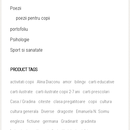
Poezii
poezii pentru copii
portofoliu
Psihologie
Sport si sanatate
PRODUCT TAGS
activitati copii
Alina Diaconu
amor
bilingv
carti educative
carti ilustrate
carti ilustrate copii 2-7 ani
carti prescolari
Casa / Gradina
citeste
clasa pregatitoare
copii
cultura
cultura generala
Diverse
dragoste
Emanuela N. Soimu
engleza
fictiune
germana
Gradinarit
gradinita