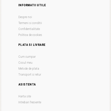
INFORMATII UTILE
Despre noi
Termeni si conditii
Confidentialitate
Politica de cookies
PLATA SI LIVRARE
Cum cumpar
Cosul meu
Metode de plata
Transport si retur
ASISTENTA
Harta site
Intrebari frecvente