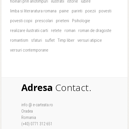
hoinari prin anotimpuri
ilustratii
istorie
iubire
limba si literaratura romana
paine
parinti
poezii
povesti
povesti copii
prescolari
prieteni
Psihologie
realizare ilustratii carti
retete
roman
roman de dragoste
romantism
sfaturi
suflet
Timp liber
versuri atipice
versuri contemporane
Adresa
Contact.
info @ e-carteata.ro
Oradea
Romania
(+40) 0771 312 651