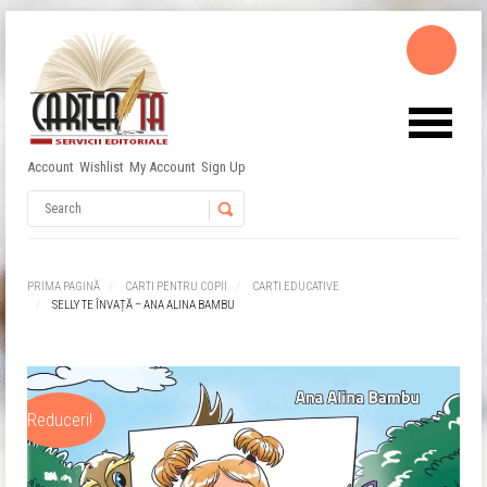
Account
Wishlist
My Account
Sign Up
Username
Password
PRIMA PAGINĂ
CARTI PENTRU COPII
CARTI EDUCATIVE
SELLY TE ÎNVAȚĂ – ANA ALINA BAMBU
Remember Me
Reduceri!