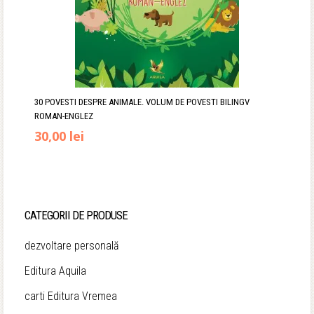
30 POVESTI DESPRE ANIMALE. VOLUM DE POVESTI BILINGV
ROMAN-ENGLEZ
Prețul
Prețul
30,00
lei
inițial
curent
a
este:
fost:
30,00 lei.
CATEGORII DE PRODUSE
39,00 lei.
dezvoltare personală
Editura Aquila
carti Editura Vremea