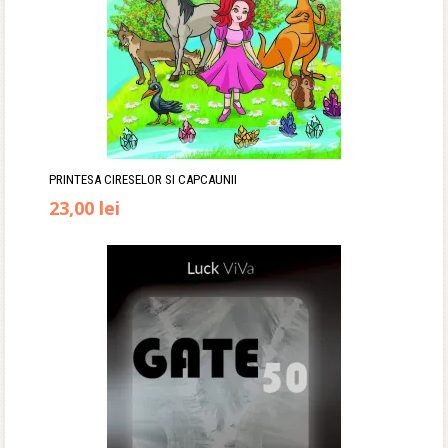
PRINTESA CIRESELOR SI CAPCAUNII
Prețul
Prețul
23,00
lei
inițial
curent
a
este:
fost:
23,00 lei.
35,00 lei.