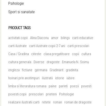
Psihologie
Sport si sanatate
PRODUCT TAGS
activitati copii
Alina Diaconu
amor
bilingv
carti educative
carti ilustrate
carti ilustrate copii 2-7 ani
carti prescolari
Casa / Gradina
citeste
clasa pregatitoare
copii
cultura
cultura generala
Diverse
dragoste
Emanuela N. Soimu
engleza
fictiune
germana
Gradinarit
gradinita
hoinari prin anotimpuri
ilustratii
istorie
iubire
limba si literaratura romana
paine
parinti
poezii
povesti
povesti copii
prescolari
prieteni
Psihologie
realizare ilustratii carti
retete
roman
roman de dragoste