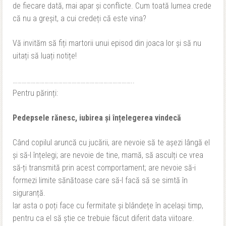
de fiecare dată, mai apar și conflicte. Cum toată lumea crede
că nu a greșit, a cui credeți că este vina?
Vă invităm să fiți martorii unui episod din joaca lor și să nu
uitați să luați notițe!
……………………………………………………………………..
Pentru părinți:
Pedepsele rănesc, iubirea și înțelegerea vindecă
Când copilul aruncă cu jucării, are nevoie să te așezi lângă el
și să-l înțelegi; are nevoie de tine, mamă, să asculți ce vrea
să-ți transmită prin acest comportament; are nevoie să-i
formezi limite sănătoase care să-l facă să se simtă în
siguranță.
Iar asta o poți face cu fermitate și blândețe în același timp,
pentru ca el să știe ce trebuie făcut diferit data viitoare.