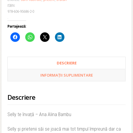
ISBN:
Bambu
978-606-95686-2-0
.
Partajează:
DESCRIERE
INFORMAȚII SUPLIMENTARE
Descriere
Selly te învață – Ana Alina Bambu
Selly și prietenii săi se joacă mai tot timpul împreună dar ca