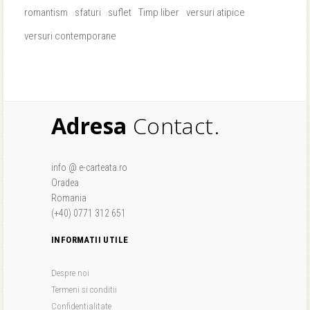
romantism
sfaturi
suflet
Timp liber
versuri atipice
versuri contemporane
Adresa
Contact.
info @ e-carteata.ro
Oradea
Romania
(+40) 0771 312 651
INFORMATII UTILE
Despre noi
Termeni si conditii
Confidentialitate