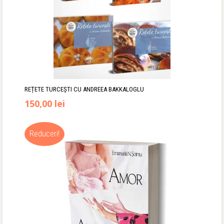
REȚETE TURCEȘTI CU ANDREEA BAKKALOGLU
Prețul
Prețul
150,00
lei
inițial
curent
Reduceri!
a
este:
fost:
150,00 lei.
175,00 lei.