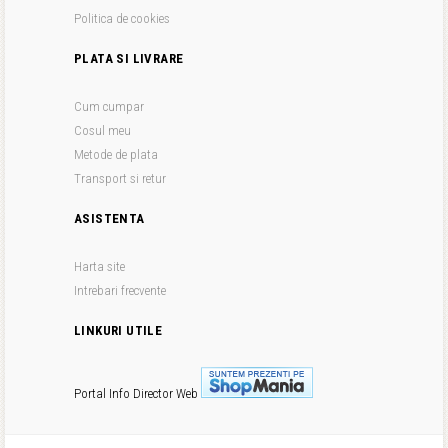
Politica de cookies
PLATA SI LIVRARE
Cum cumpar
Cosul meu
Metode de plata
Transport si retur
ASISTENTA
Harta site
Intrebari frecvente
LINKURI UTILE
Portal Info
Director Web