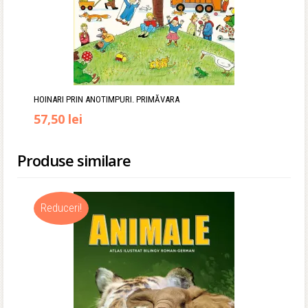
HOINARI PRIN ANOTIMPURI. PRIMĂVARA
Prețul
Prețul
57,50
lei
inițial
curent
Produse similare
a
este:
fost:
57,50 lei.
Reduceri!
64,00 lei.