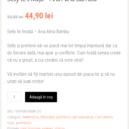
Prețul
Prețul
44,90
lei
50,00
lei
inițial
curent
Selly te învață – Ana Alina Bambu
a
este:
Selly și prietenii săi se joacă mai tot timpul împreună dar ca
fost:
44,90 lei.
de fiecare dată, mai apar și conflicte. Cum toată lumea crede
că nu a greșit, a cui credeți că este vina?
50,00 lei.
Vă invităm să fiți martorii unui episod din joaca lor și să nu
uitați să luați notițe!
Cantitate
Adaugă în coș
Selly
te
SKU:
978-606-95686-2-0
învață
Categorii:
Beletristica
,
Biblioteca parintilor
,
carti educative
,
Carti pentru
-
copii
,
portofoliu
Ana
Etichete:
carti ilustrate
,
prieteni
,
sfaturi
Alina