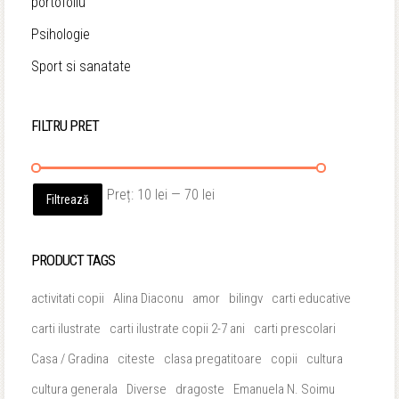
portofoliu
Psihologie
Sport si sanatate
FILTRU PRET
Preț
Preț
Preț:
10 lei
—
70 lei
Filtrează
minim
maxim
PRODUCT TAGS
activitati copii
Alina Diaconu
amor
bilingv
carti educative
carti ilustrate
carti ilustrate copii 2-7 ani
carti prescolari
Casa / Gradina
citeste
clasa pregatitoare
copii
cultura
cultura generala
Diverse
dragoste
Emanuela N. Soimu