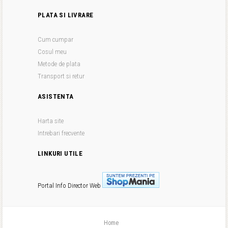
PLATA SI LIVRARE
Cum cumpar
Cosul meu
Metode de plata
Transport si retur
ASISTENTA
Harta site
Intrebari frecvente
LINKURI UTILE
Portal Info
Director Web
Home