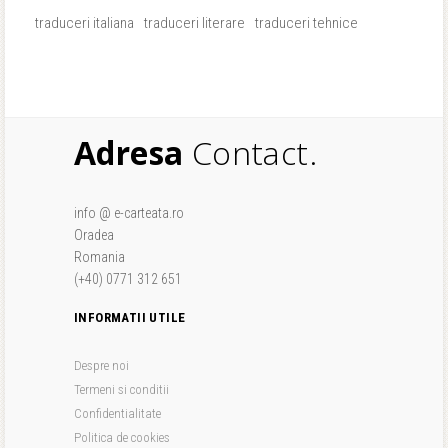
traduceri italiana
traduceri literare
traduceri tehnice
Adresa
Contact.
info @ e-carteata.ro
Oradea
Romania
(+40) 0771 312 651
INFORMATII UTILE
Despre noi
Termeni si conditii
Confidentialitate
Politica de cookies