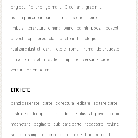
engleza
fictiune
germana
Gradinarit
gradinita
hoinari prin anotimpuri
ilustratii
istorie
iubire
limba si literaratura romana
paine
parinti
poezii
povesti
povesti copii
prescolari
prieteni
Psihologie
realizare ilustratii carti
retete
roman
roman de dragoste
romantism
sfaturi
suflet
Timp liber
versuri atipice
versuri contemporane
ETICHETE
benzi desenate
carte
corectura
editare
editare carte
ilustrare carti copii
ilustratii digitale
ilustratii povesti copii
machetare
paginare
publicare carte
redactare
reviste
self publishing
tehnoredactare
texte
traduceri carte