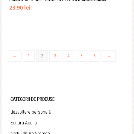
Prețul
Prețul
23,90
lei
inițial
curent
a
este:
fost:
23,90 lei.
29,90 lei.
←
1
2
3
4
5
6
→
CATEGORII DE PRODUSE
dezvoltare personală
Editura Aquila
carti Editura Vremea