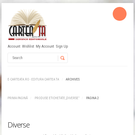
Account
Wishlist
My Account
Sign Up
Username
Password
E-CARTEATA.RO - EDITURA CARTEA TA
ARCHIVES
Remember Me
PRIMA PAGINĂ
PRODUSE ETICHETATE „DIVERSE”
PAGINA 2
Diverse