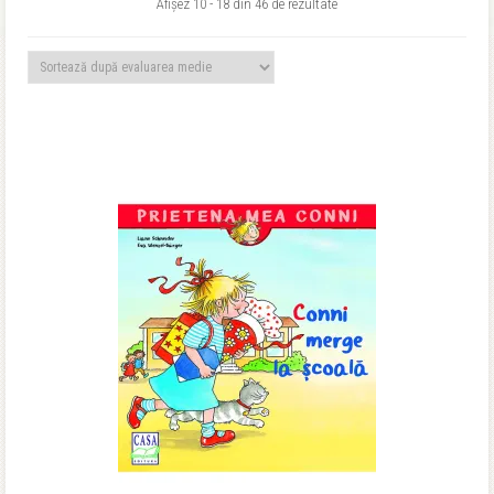
Sortat
Afișez 10 - 18 din 46 de rezultate
după
evaluarea
medie