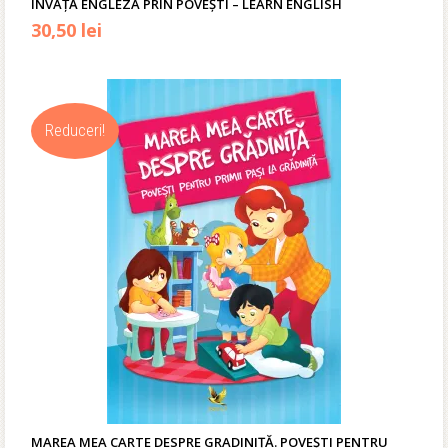
ÎNVAȚĂ ENGLEZA PRIN POVEȘTI – LEARN ENGLISH
Prețul
Prețul
30,50
lei
inițial
curent
a
este:
Reduceri!
fost:
30,50 lei.
35,90 lei.
MAREA MEA CARTE DESPRE GRADINIȚĂ. POVEȘTI PENTRU