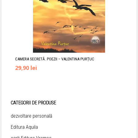
CAMERA SECRETĂ. POEZII – VALENTINA PURȚUC
Prețul
Prețul
29,90
lei
inițial
curent
a
este:
fost:
29,90 lei.
CATEGORII DE PRODUSE
35,00 lei.
dezvoltare personală
Editura Aquila