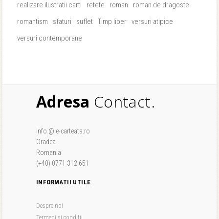
realizare ilustratii carti
retete
roman
roman de dragoste
romantism
sfaturi
suflet
Timp liber
versuri atipice
versuri contemporane
Adresa
Contact.
info @ e-carteata.ro
Oradea
Romania
(+40) 0771 312 651
INFORMATII UTILE
Despre noi
Termeni si conditii