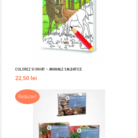
COLOREZ SI INVAT – ANIMALE SALBATICE
Prețul
Prețul
22,50
lei
inițial
curent
Reduceri!
a
este:
fost:
22,50 lei.
35,00 lei.