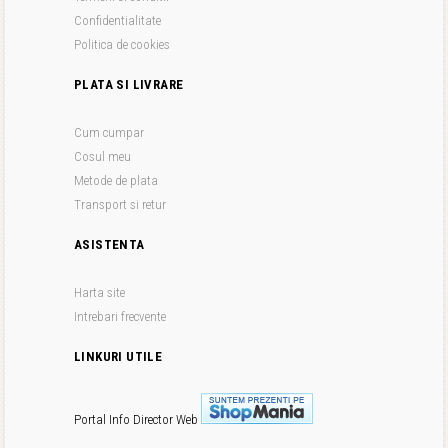
Confidentialitate
Politica de cookies
PLATA SI LIVRARE
Cum cumpar
Cosul meu
Metode de plata
Transport si retur
ASISTENTA
Harta site
Intrebari frecvente
LINKURI UTILE
Portal Info
Director Web