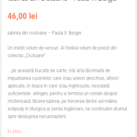
46,00
lei
Iubirea din crutoane – Paula V. Berger
Un inedit volum de versuri. Al treilea volum de poezii din
colectia „Crutoane”.
….pe această bucată de carte, stă arta lăcrimată de
impudoarea cuvintelor care stau uneori deschise, alteori
aplecate, în teaca în care stau înghesuite, niciodată
suficientele atingeri, pentru a termina un roman despre
misterioasă tăcere-iubirea, pe trecerea dintre azi-mâine,
eclipsați în liturgica și senila îngăimare, ne continuăm drumul
spre deslușirea necunoașterii.
În stoc