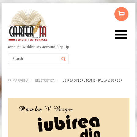
Account
Wishlist
My Account
Sign Up
Username
Password
PRIMA PAGINĂ
BELETRISTICA
IUBIREA DIN CRUTOANE – PAULA V. BERGER
Remember Me