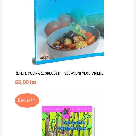
RETETE CULINARE GRECESTI – VEGANE SI VEGETARIENE
Prețul
Prețul
65,00
lei
inițial
curent
Reduceri!
a
este:
fost:
65,00 lei.
80,00 lei.