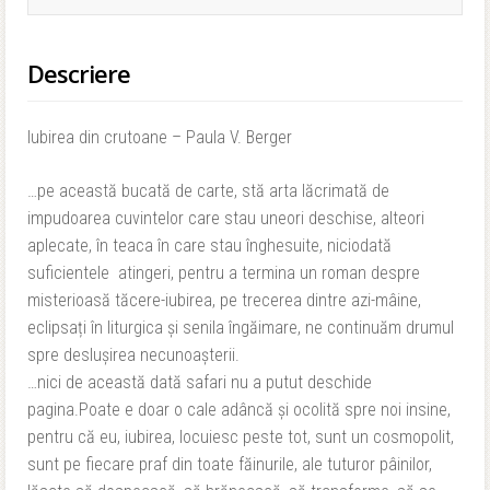
Descriere
Iubirea din crutoane – Paula V. Berger
…pe această bucată de carte, stă arta lăcrimată de
impudoarea cuvintelor care stau uneori deschise, alteori
aplecate, în teaca în care stau înghesuite, niciodată
suficientele atingeri, pentru a termina un roman despre
misterioasă tăcere-iubirea, pe trecerea dintre azi-mâine,
eclipsați în liturgica și senila îngăimare, ne continuăm drumul
spre deslușirea necunoașterii.
…nici de această dată safari nu a putut deschide
pagina.Poate e doar o cale adâncă și ocolită spre noi insine,
pentru că eu, iubirea, locuiesc peste tot, sunt un cosmopolit,
sunt pe fiecare praf din toate făinurile, ale tuturor pâinilor,