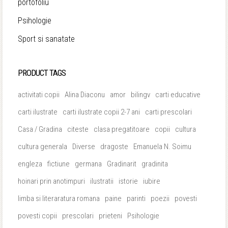
portofoliu
Psihologie
Sport si sanatate
PRODUCT TAGS
activitati copii
Alina Diaconu
amor
bilingv
carti educative
carti ilustrate
carti ilustrate copii 2-7 ani
carti prescolari
Casa / Gradina
citeste
clasa pregatitoare
copii
cultura
cultura generala
Diverse
dragoste
Emanuela N. Soimu
engleza
fictiune
germana
Gradinarit
gradinita
hoinari prin anotimpuri
ilustratii
istorie
iubire
limba si literaratura romana
paine
parinti
poezii
povesti
povesti copii
prescolari
prieteni
Psihologie