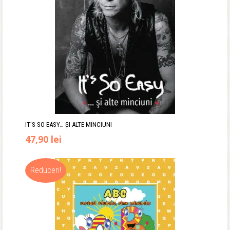
IT’S SO EASY… ȘI ALTE MINCIUNI
Prețul
Prețul
47,90
lei
inițial
curent
Reduceri!
a
este:
fost:
47,90 lei.
59,90 lei.