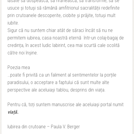
lăsate să dospească, să hrănească, să transforme, să se
usuce și totuși să rămână amfitrionul sacralității redefinite
prin crutoanele descoperite, ciobite și prăjite, totuși mult
iubite.
Sigur că nu suntem chiar atât de săraci încât să nu ne
permitem iubirea, casa noastră eternă într-un colaj-bagaj de
credința, în acest ludic labirint, cea mai scurtă cale ocolită
către noi înșine.
Poezia mea
…poate fi privită ca un faliment al sentimentelor la porțile
paradisului, o acceptare a faptului că sunt multe alte
perspective ale aceluiași tablou, desprins din viața.
Pentru că, toți suntem manuscrise ale aceluiași portal numit
viață.
Iubirea din crutoane – Paula V. Berger