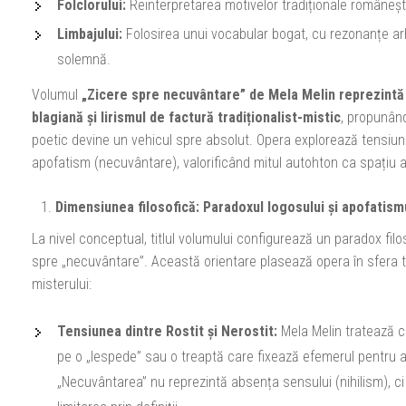
Folclorului:
Reinterpretarea motivelor tradiționale românești
Limbajului:
Folosirea unui vocabular bogat, cu rezonanțe arh
solemnă.
Volumul
„Zicere spre necuvântare” de Mela Melin reprezintă 
blagiană și lirismul de factură tradiționalist-mistic
, propunând
poetic devine un vehicul spre absolut. Opera explorează tensiune
apofatism (necuvântare), valorificând mitul autohton ca spațiu al 
Dimensiunea filosofică: Paradoxul logosului și apofatism
La nivel conceptual, titlul volumului configurează un paradox fil
spre „necuvântare”. Această orientare plasează opera în sfera teo
misterului:
Tensiunea dintre Rostit și Nerostit:
Mela Melin tratează c
pe o „lespede” sau o treaptă care fixează efemerul pentru a
„Necuvântarea” nu reprezintă absența sensului (nihilism), ci