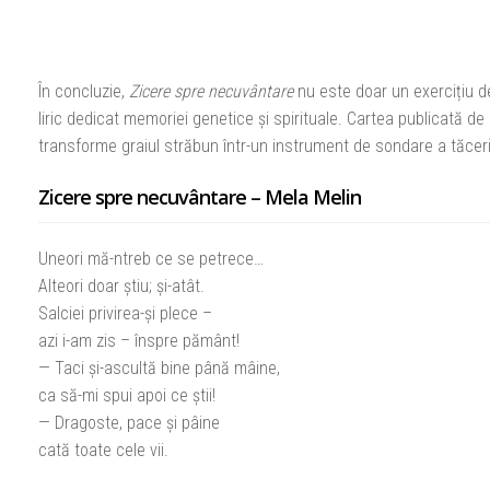
În concluzie,
Zicere spre necuvântare
nu este doar un exercițiu de 
liric dedicat memoriei genetice și spirituale. Cartea publicată de
transforme graiul străbun într-un instrument de sondare a tăceri
Zicere spre necuvântare – Mela Melin
Uneori mă-ntreb ce se petrece…
Alteori doar ştiu; şi-atât.
Salciei privirea-şi plece –
azi i-am zis – înspre pământ!
— Taci şi-ascultă bine până mâine,
ca să-mi spui apoi ce ştii!
— Dragoste, pace şi pâine
cată toate cele vii.