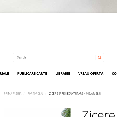
Username
Password
RIALE
PUBLICARE CARTE
LIBRARIE
VREAU OFERTA
CO
Remember Me
PRIMA PAGINĂ
PORTOFOLIU
ZICERE SPRE NECUVÂNTARE – MELA MELIN
Zicere