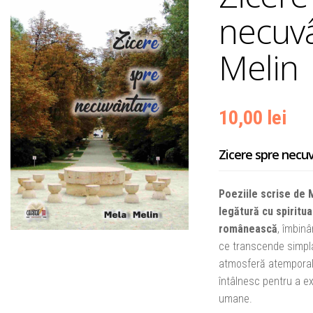
necuvâ
Melin
10,00
lei
Zicere spre necu
Poeziile scrise de 
legătură cu spiritual
românească
, îmbinâ
ce transcende simpla
atmosferă atemporală,
întâlnesc pentru a ex
umane.