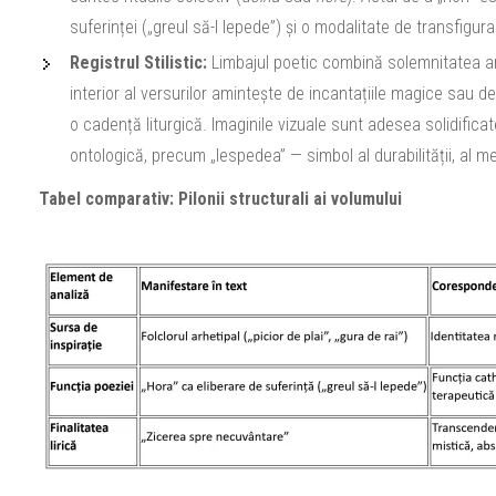
suferinței („greul să-l lepede”) și o modalitate de transfigurare
Registrul Stilistic:
Limbajul poetic combină solemnitatea ar
interior al versurilor amintește de incantațiile magice sau de
o cadență liturgică. Imaginile vizuale sunt adesea solidifica
ontologică, precum „lespedea” — simbol al durabilității, al mem
Tabel comparativ: Pilonii structurali ai volumului