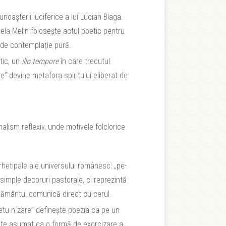
noașterii luciferice a lui Lucian Blaga.
ela Melin folosește actul poetic pentru
re de contemplație pură.
tic, un
illo tempore
în care trecutul
re” devine metafora spiritului eliberat de
nalism reflexiv, unde motivele folclorice
rhetipale ale universului românesc: „pe-
t simple decoruri pastorale, ci reprezintă
 pământul comunică direct cu cerul.
u-n zare” definește poezia ca pe un
este asumat ca o formă de exorcizare a