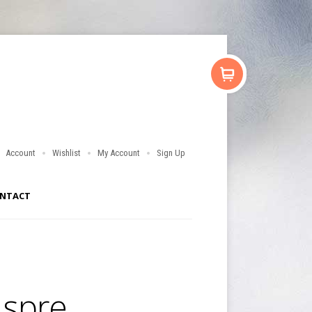
Account
Wishlist
My Account
Sign Up
NTACT
 spre