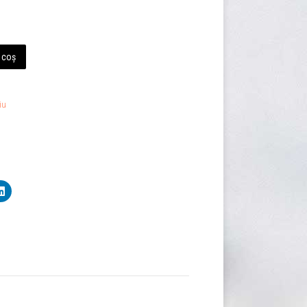
 coș
iu