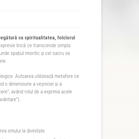
gătură cu spiritualitatea, folclorul
expresie lirică ce transcende simpla
nde spațiul mioritic și cel sacru se
ane.
ologice. Autoarea utilizează metafore ce
când o dimensiune a veșniciei și a
cere”, având rolul de a exprima acele
uvântare”).
rea omului la divinitate.