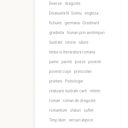
Diverse
dragoste
Emanuela N. Soimu
engleza
fictiune
germana
Gradinarit
gradinita
hoinari prin anotimpuri
ilustratii
istorie
iubire
limba si literaratura romana
paine
parinti
poezii
povesti
povesti copii
prescolari
prieteni
Psihologie
realizare ilustratii carti
retete
roman
roman de dragoste
romantism
sfaturi
suflet
Timp liber
versuri atipice