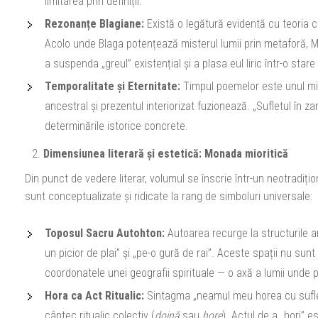
limitarea prin definiții.
Rezonanțe Blagiane:
Există o legătură evidentă cu teoria cu
Acolo unde Blaga potențează misterul lumii prin metaforă, M
a suspenda „greul” existențial și a plasa eul liric într-o sta
Temporalitate și Eternitate:
Timpul poemelor este unul mi
ancestral și prezentul interiorizat fuzionează. „Sufletul în za
determinările istorice concrete.
Dimensiunea literară și estetică: Monada mioritică
Din punct de vedere literar, volumul se înscrie într-un neotradițio
sunt conceptualizate și ridicate la rang de simboluri universale:
Toposul Sacru Autohton:
Autoarea recurge la structurile a
un picior de plai” și „pe-o gură de rai”. Aceste spații nu sun
coordonatele unei geografii spirituale — o axă a lumii unde
Hora ca Act Ritualic:
Sintagma „neamul meu horea cu suflet
cântec ritualic colectiv (
doină
sau
hore
). Actul de a „hori” 