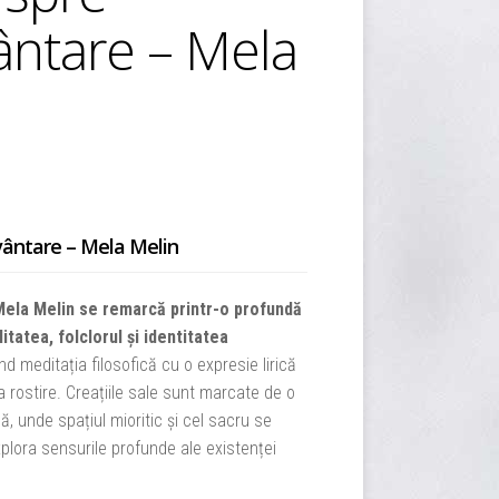
ntare – Mela
vântare – Mela Melin
Mela Melin se remarcă printr-o profundă
itatea, folclorul și identitatea
nd meditația filosofică cu o expresie lirică
 rostire. Creațiile sale sunt marcate de o
 unde spațiul mioritic și cel sacru se
plora sensurile profunde ale existenței