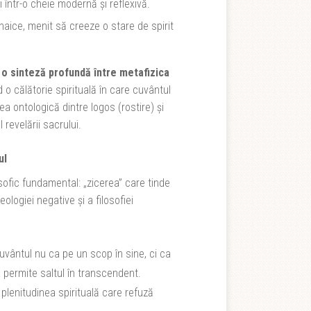
 într-o cheie modernă și reflexivă.
aice, menit să creeze o stare de spirit
o sinteză profundă între metafizica
 o călătorie spirituală în care cuvântul
a ontologică dintre logos (rostire) și
revelării sacrului.
ul
osofic fundamental: „zicerea” care tinde
logiei negative și a filosofiei
uvântul nu ca pe un scop în sine, ci ca
 permite saltul în transcendent.
 plenitudinea spirituală care refuză