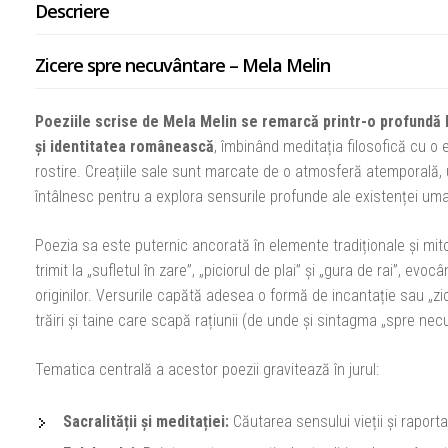
Descriere
Zicere spre necuvântare – Mela Melin
Poeziile scrise de Mela Melin se remarcă printr-o profundă le
și identitatea românească
, îmbinând meditația filosofică cu o 
rostire. Creațiile sale sunt marcate de o atmosferă atemporală, u
întâlnesc pentru a explora sensurile profunde ale existenței um
Poezia sa este puternic ancorată în elemente tradiționale și mit
trimit la „sufletul în zare”, „piciorul de plai” și „gura de rai”, evo
originilor. Versurile capătă adesea o formă de incantație sau „zi
trăiri și taine care scapă rațiunii (de unde și sintagma „spre nec
Tematica centrală a acestor poezii gravitează în jurul:
Sacralității și meditației:
Căutarea sensului vieții și raporta